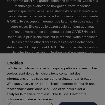
et s’adapte aussi aux grands domaines et terrains. Grâce à la
technologie avancée de navigation, votre tondeuse
automatique retrouve seule sa station d’accueil lorsqu’elle a
besoin de recharger sa batterie La tondeuse robot innovante
GARDENA s’occupe entièrement de la tonte de votre gazon à
votre place. Elle coupe le gazon seule pendant que vous
profitez de votre temps La tondeuse robot GARDENA est la
tondeuse la plus silencieuse sur le marché. Nous proposons
la plus grande offre d’accessoires et pièces détachées
Automower® Husqvarna et GARDENA pour faciliter la gestion
de votre tondeuse robot. Gplshop vend également des
Husqvarna Tronçonneuses, Équipement de protection
individuel, Coupe-bordures, Débroussailleuses, Taille haies,
Cookies
Motoculteurs, Souffleur, Souffleuses à neige, Nettoyeurs
Le Site peut utiliser une technologie appelée « cookies ». Les
haute pression, Aspirateur, Découpeuses, Haches, Outils
cookies sont de petits fichiers texte contenant des
forestiers, Lubrifiants, Carburants, Jouets ETC.
informations, enregistrés sur votre ordinateur par la page
Web que vous visitez. Leur utilisation permet de fournir une
fonctionnalité additionnelle au Site et de nous aider à
analyser la manière dont est utilisé le Site. Lisez notre
politique en matière de cookies