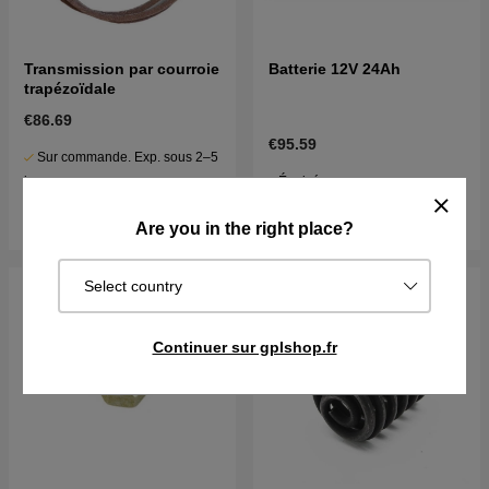
Transmission par courroie
Batterie 12V 24Ah
trapézoïdale
€86.69
€95.59
Sur commande. Exp. sous 2–5
Épuisé
j
Surveiller
Acheter
Are you in the right place?
Select country
Continuer sur gplshop.fr