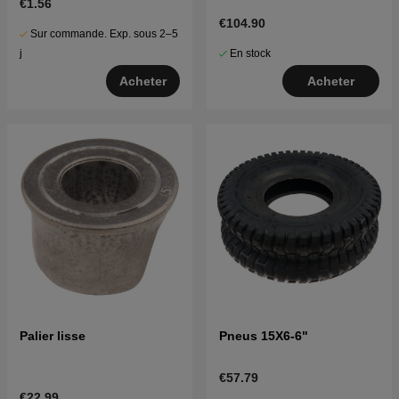
€1.56
€104.90
Sur commande. Exp. sous 2–5
En stock
j
Acheter
Acheter
Palier lisse
Pneus 15X6-6"
€57.79
€22.99