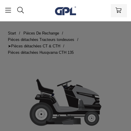
Start
Pièces De Rechange
Pièces détachées Tracteurs tondeuses
➤Pièces détachées CT & CTH
Pièces détachées Husqvarna CTH 135