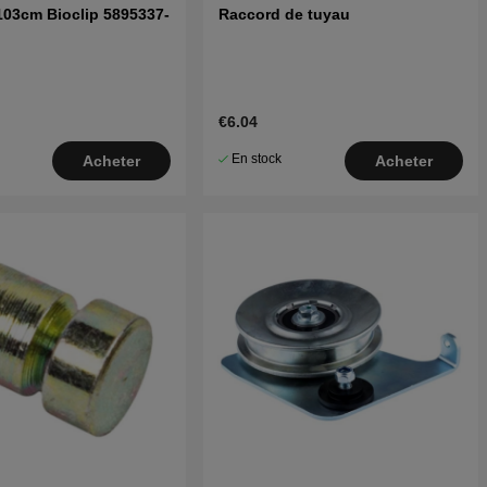
103cm Bioclip 5895337-
Raccord de tuyau
€6.04
En stock
Acheter
Acheter