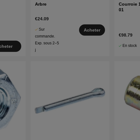
Arbre
Courroie 
01
€24.09
Sur
Acheter
€98.79
commande.
Exp. sous 2–5
En stock
cheter
j