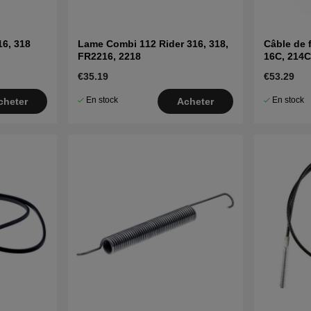
16, 318
Lame Combi 112 Rider 316, 318,
Câble de f
FR2216, 2218
16C, 214C
€35.19
€53.29
En stock
En stock
cheter
Acheter