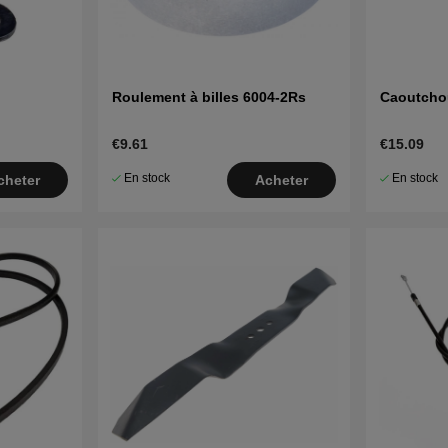
Roulement à billes 6004-2Rs
Caoutcho
€9.61
€15.09
En stock
En stock
cheter
Acheter