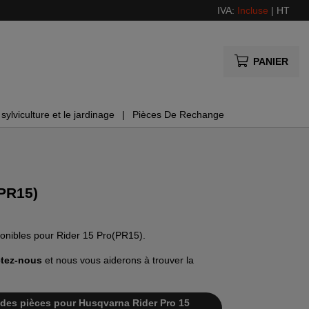
IVA:
Incluse
|
HT
PANIER
sylviculture et le jardinage
Pièces De Rechange
(PR15)
ponibles pour Rider 15 Pro(PR15).
tez-nous
et nous vous aiderons à trouver la
te des pièces pour Husqvarna Rider Pro 15