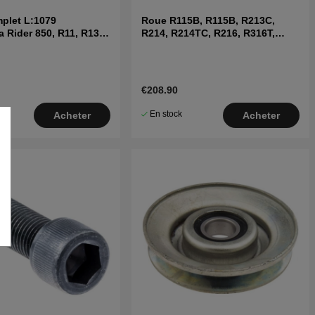
plet L:1079
Roue R115B, R115B, R213C,
 Rider 850, R11, R13
R214, R214TC, R216, R316T,
R11C, R13
€208.90
En stock
Acheter
Acheter