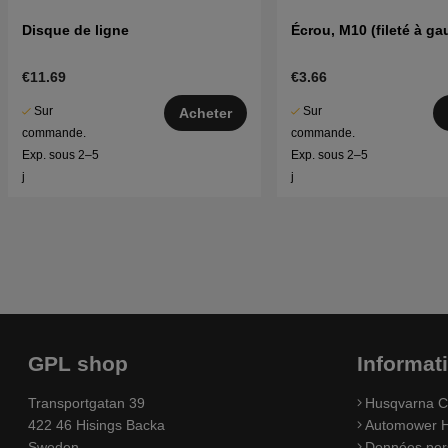
Disque de ligne
Écrou, M10 (fileté à ga
€11.69
€3.66
Sur
Sur
Acheter
commande.
commande.
Exp. sous 2–5
Exp. sous 2–5
j
j
GPL shop
Informat
Transportgatan 39
Husqvarna C
422 46 Hisings Backa
Automower H
Sweden
Données per