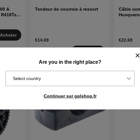
00 &
Tendeur de courroie à ressort
Câble com
, R418Ts,
Husqvarna
mfl
Acheter
€14.69
€22.69
En stock
En stock
Acheter
Are you in the right place?
Select country
Continuer sur gplshop.fr