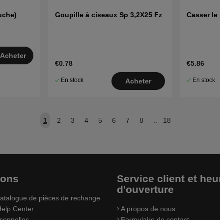
uche)
Goupille à ciseaux Sp 3,2X25 Fz
Casser le
Acheter
€0.78
€5.86
En stock
En stock
Acheter
1
2
3
4
5
6
7
8
..
18
ions
Service client et heu
d'ouverture
atalogue de pièces de rechange
elp Center
A propos de nous
sonnelles
Formulaire de contact