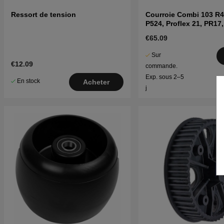
Ressort de tension
Courroie Combi 103 R4
P524, Proflex 21, PR17
R422Ts
€65.09
Sur
€12.09
commande.
Exp. sous 2–5
En stock
Acheter
j