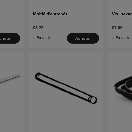
Moitié d'entrepôt
Vis, hexa
€8.79
€7.69
En stock
En stock
cheter
Acheter