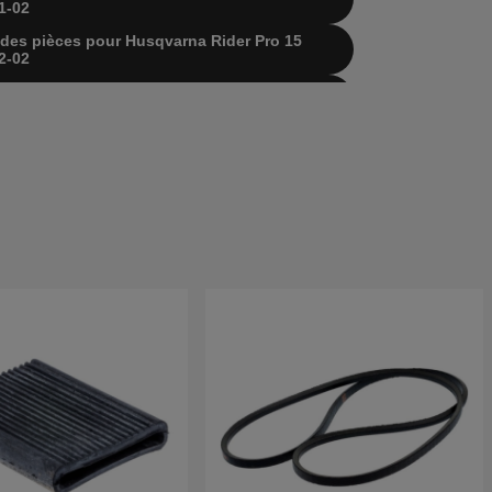
1-02
te des pièces pour Husqvarna Rider Pro 15
2-02
te des pièces pour Husqvarna Rider Pro 15
3-01
te des pièces pour Husqvarna RIDER PRO 15
4-01