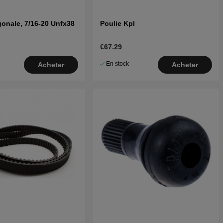
gonale, 7/16-20 Unfx38
Poulie Kpl
€67.29
En stock
Acheter
Acheter