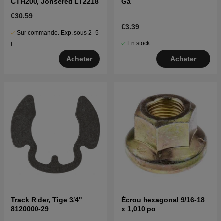
CTH200, Jonsered LT2218
Ga
€30.59
€3.39
Sur commande. Exp. sous 2–5
En stock
j
Acheter
Acheter
Track Rider, Tige 3/4"
Écrou hexagonal 9/16-18
8120000-29
x 1,010 po