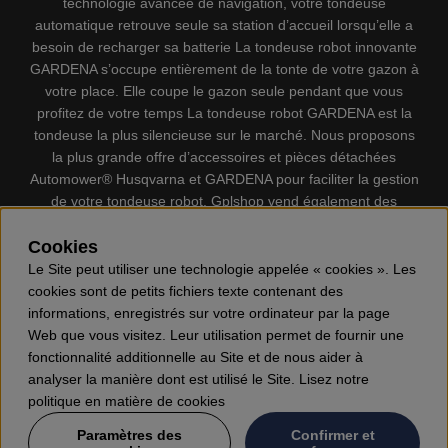
technologie avancée de navigation, votre tondeuse
automatique retrouve seule sa station d’accueil lorsqu’elle a
besoin de recharger sa batterie La tondeuse robot innovante
GARDENA s’occupe entièrement de la tonte de votre gazon à
votre place. Elle coupe le gazon seule pendant que vous
profitez de votre temps La tondeuse robot GARDENA est la
tondeuse la plus silencieuse sur le marché. Nous proposons
la plus grande offre d’accessoires et pièces détachées
Automower® Husqvarna et GARDENA pour faciliter la gestion
de votre tondeuse robot. Gplshop vend également des
Husqvarna Tronçonneuses, Équipement de protection
individuel, Coupe-bordures, Débroussailleuses, Taille haies,
Cookies
Motoculteurs, Souffleur, Souffleuses à neige, Nettoyeurs
Le Site peut utiliser une technologie appelée « cookies ». Les
haute pression, Aspirateur, Découpeuses, Haches, Outils
cookies sont de petits fichiers texte contenant des
forestiers, Lubrifiants, Carburants, Jouets ETC.
informations, enregistrés sur votre ordinateur par la page
Web que vous visitez. Leur utilisation permet de fournir une
fonctionnalité additionnelle au Site et de nous aider à
analyser la manière dont est utilisé le Site. Lisez notre
politique en matière de cookies
Paramètres des
Confirmer et