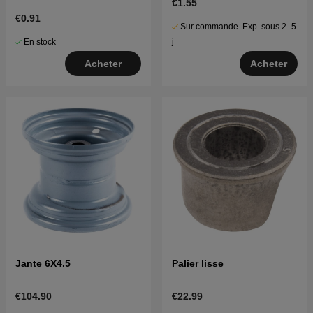
€1.55
€0.91
Sur commande. Exp. sous 2–5
En stock
j
Acheter
Acheter
Jante 6X4.5
Palier lisse
€104.90
€22.99