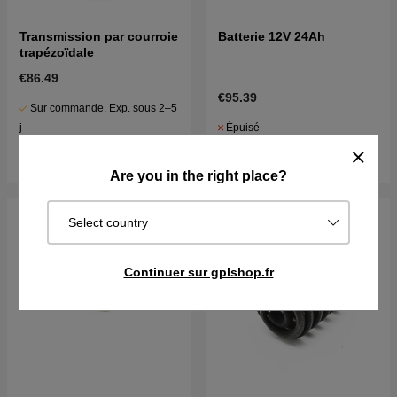
Transmission par courroie
Batterie 12V 24Ah
trapézoïdale
€86.49
€95.39
Sur commande. Exp. sous 2–5
Épuisé
j
Surveiller
Acheter
Are you in the right place?
Select country
Continuer sur gplshop.fr