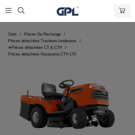
Start
Pièces De Rechange
Pièces détachées Tracteurs tondeuses
➤Pièces détachées CT & CTH
Pièces détachées Husqvarna CTH 170