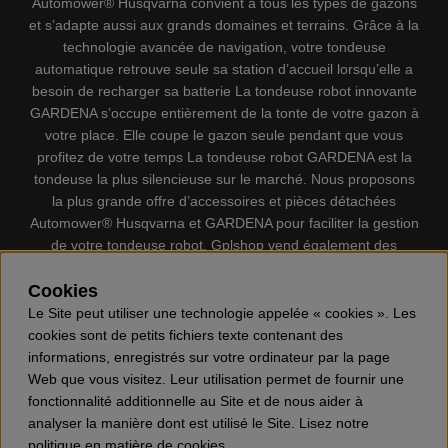
Automower® Husqvarna convient à tous les types de gazons
et s’adapte aussi aux grands domaines et terrains. Grâce à la
technologie avancée de navigation, votre tondeuse
automatique retrouve seule sa station d’accueil lorsqu’elle a
besoin de recharger sa batterie La tondeuse robot innovante
GARDENA s’occupe entièrement de la tonte de votre gazon à
votre place. Elle coupe le gazon seule pendant que vous
profitez de votre temps La tondeuse robot GARDENA est la
tondeuse la plus silencieuse sur le marché. Nous proposons
la plus grande offre d’accessoires et pièces détachées
Automower® Husqvarna et GARDENA pour faciliter la gestion
de votre tondeuse robot. Gplshop vend également des
Husqvarna Tronçonneuses, Équipement de protection
individuel, Coupe-bordures, Débroussailleuses, Taille haies,
Cookies
Motoculteurs, Souffleur, Souffleuses à neige, Nettoyeurs
Le Site peut utiliser une technologie appelée « cookies ». Les
haute pression, Aspirateur, Découpeuses, Haches, Outils
cookies sont de petits fichiers texte contenant des
forestiers, Lubrifiants, Carburants, Jouets ETC.
informations, enregistrés sur votre ordinateur par la page
Web que vous visitez. Leur utilisation permet de fournir une
fonctionnalité additionnelle au Site et de nous aider à
analyser la manière dont est utilisé le Site. Lisez notre
politique en matière de cookies