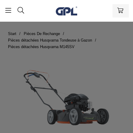
Start
Pièces De Rechange
Pièces détachées Husqvarna Tondeuse à Gazon
Pièces détachées Husqvarna M145SV