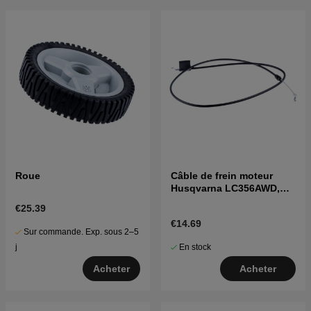
Roue
Câble de frein moteur
Husqvarna LC356AWD,
LC356V, LM2152, etc
€25.39
€14.69
Sur commande. Exp. sous 2–5
En stock
j
Acheter
Acheter