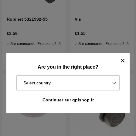
Robinet 5321992-55
Vis
€2.56
€1.55
Sur commande. Exp. sous 2–5
Sur commande. Exp. sous 2–5
j
j
Acheter
Acheter
Are you in the right place?
Select country
Continuer sur gplshop.fr