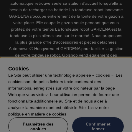
automatique retrouve seule sa station d’accueil lorsqu’elle a
besoin de recharger sa batterie La tondeuse robot innovante
GARDENA s’occupe entièrement de la tonte de votre gazon à
votre place. Elle coupe le gazon seule pendant que vous
profitez de votre temps La tondeuse robot GARDENA est la
tondeuse la plus silencieuse sur le marché. Nous proposons
la plus grande offre d’accessoires et pièces détachées
Automower® Husqvarna et GARDENA pour faciliter la gestion
de votre tondeuse robot. Gplshop vend également des
Husqvarna Tronçonneuses, Équipement de protection
Cookies
individuel, Coupe-bordures, Débroussailleuses, Taille haies,
Motoculteurs, Souffleur, Souffleuses à neige, Nettoyeurs
Le Site peut utiliser une technologie appelée « cookies ». Les
haute pression, Aspirateur, Découpeuses, Haches, Outils
cookies sont de petits fichiers texte contenant des
forestiers, Lubrifiants, Carburants, Jouets ETC.
informations, enregistrés sur votre ordinateur par la page
Web que vous visitez. Leur utilisation permet de fournir une
fonctionnalité additionnelle au Site et de nous aider à
analyser la manière dont est utilisé le Site. Lisez notre
politique en matière de cookies
Paramètres des
Confirmer et
cookies
fermer