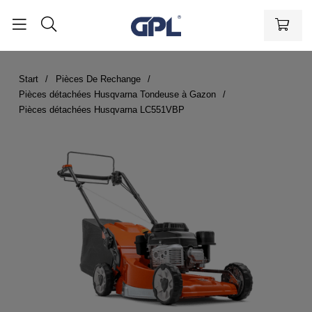
Start
Pièces De Rechange
Pièces détachées Husqvarna Tondeuse à Gazon
Pièces détachées Husqvarna LC551VBP