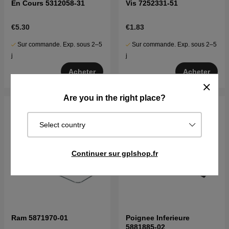
En Cours 5312058-31
Vis 7252331-51
€5.30
€1.83
Sur commande. Exp. sous 2–5
Sur commande. Exp. sous 2–5
j
j
Acheter
Acheter
Are you in the right place?
Select country
Continuer sur gplshop.fr
Ram 5871970-01
Poignee Inferieure
5881885-02