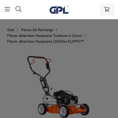
Start
Pièces De Rechange
Pièces détachées Husqvarna Tondeuse à Gazon
Pièces détachées Husqvarna LB553Se KLIPPO™