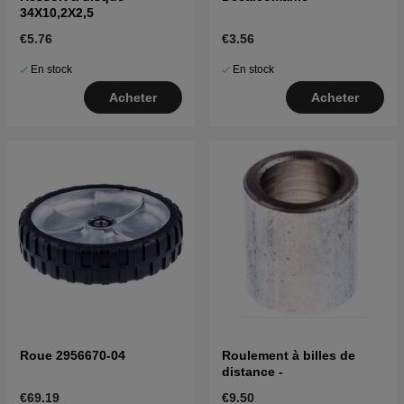
34X10,2X2,5
€5.76
€3.56
En stock
En stock
Acheter
Acheter
Roue 2956670-04
Roulement à billes de
distance -
€69.19
€9.50