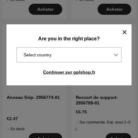
Acheter
Acheter
Are you in the right place?
Select country
Continuer sur gplshop.fr
Anneau Grip- 2956774-01
Ressort de support-
2956789-01
€6.76
€2.47
Sur commande. Exp. sous 2–5
En stock
j