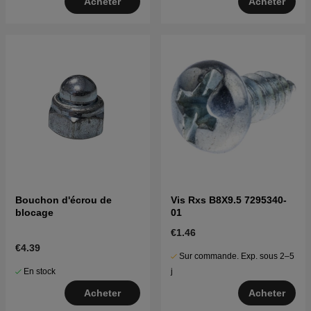
Acheter
Acheter
Bouchon d'écrou de
Vis Rxs B8X9.5 7295340-
blocage
01
€1.46
€4.39
Sur commande. Exp. sous 2–5
En stock
j
Acheter
Acheter