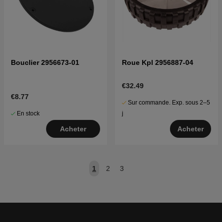
Bouclier 2956673-01
Roue Kpl 2956887-04
€32.49
€8.77
Sur commande. Exp. sous 2–5
En stock
j
Acheter
Acheter
1
2
3