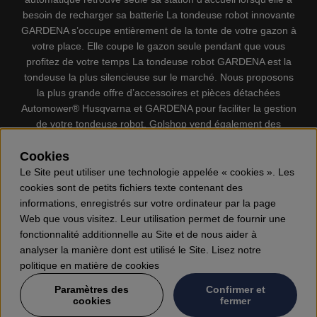
besoin de recharger sa batterie La tondeuse robot innovante
GARDENA s’occupe entièrement de la tonte de votre gazon à
votre place. Elle coupe le gazon seule pendant que vous
profitez de votre temps La tondeuse robot GARDENA est la
tondeuse la plus silencieuse sur le marché. Nous proposons
la plus grande offre d’accessoires et pièces détachées
Automower® Husqvarna et GARDENA pour faciliter la gestion
de votre tondeuse robot. Gplshop vend également des
Husqvarna Tronçonneuses, Équipement de protection
individuel, Coupe-bordures, Débroussailleuses, Taille haies,
Cookies
Motoculteurs, Souffleur, Souffleuses à neige, Nettoyeurs
Le Site peut utiliser une technologie appelée « cookies ». Les
haute pression, Aspirateur, Découpeuses, Haches, Outils
cookies sont de petits fichiers texte contenant des
forestiers, Lubrifiants, Carburants, Jouets ETC.
informations, enregistrés sur votre ordinateur par la page
Web que vous visitez. Leur utilisation permet de fournir une
fonctionnalité additionnelle au Site et de nous aider à
analyser la manière dont est utilisé le Site. Lisez notre
politique en matière de cookies
Paramètres des
Confirmer et
cookies
fermer