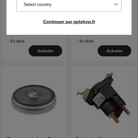
Select country
Moitié d'entrepôt
Vis, hexagonale, 7/16-20
Continuer sur gplshop.fr
Unfx38
€8.79
€7.69
En stock
En stock
Acheter
Acheter