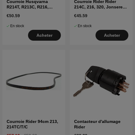
Courroie Husqvarna
Courroie Rider Rider
R214T, R213C, R216,
214C, 216, 320, Jonsered
R216T AWD
FR2215, FR2216
€50.59
€45.59
En stock
En stock
Acheter
Acheter
Courroie Rider 94cm 213,
Contacteur d'allumage
214TC/T/C
Rider