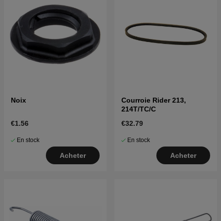
Noix
Courroie Rider 213,
214T/TC/C
€1.56
€32.79
En stock
En stock
Acheter
Acheter