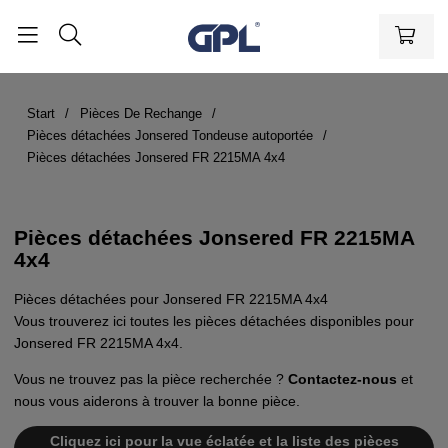
Start
Pièces De Rechange
Pièces détachées Jonsered Tondeuse autoportée
Pièces détachées Jonsered FR 2215MA 4x4
Pièces détachées Jonsered FR 2215MA
4x4
Pièces détachées pour Jonsered FR 2215MA 4x4
Vous trouverez ici toutes les pièces détachées disponibles pour
Jonsered FR 2215MA 4x4.
Vous ne trouvez pas la pièce recherchée ?
Contactez-nous
et
nous vous aiderons à trouver la bonne pièce.
Cliquez ici pour la vue éclatée et la liste des pièces