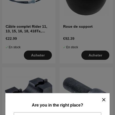
Câble complet Rider 11,
Roue de support
13, 15, 16, 18, 418Ts,
PR17, FR2213MA
€22.99
€92.39
En stock
En stock
Acheter
Acheter
Are you in the right place?