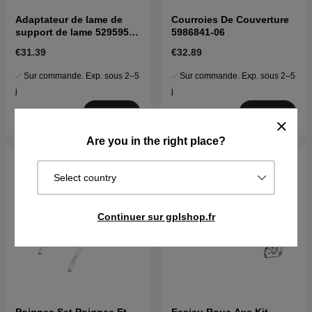
Adaptateur de lame de
Courroies De Couverture
support de lame 5295950-
5986841-06
01
€31.39
€32.89
Sur commande. Exp. sous 2–5
Sur commande. Exp. sous 2–5
j
j
Acheter
Acheter
Are you in the right place?
Select country
Continuer sur gplshop.fr
Poignee Set Poignee Et
Essieu Roue Axe Kit