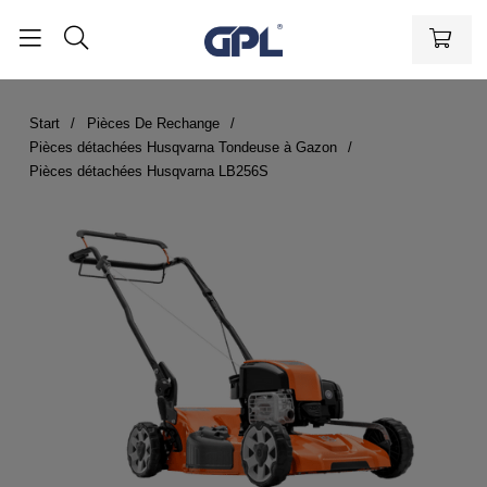
Start
Pièces De Rechange
Pièces détachées Husqvarna Tondeuse à Gazon
Pièces détachées Husqvarna LB256S