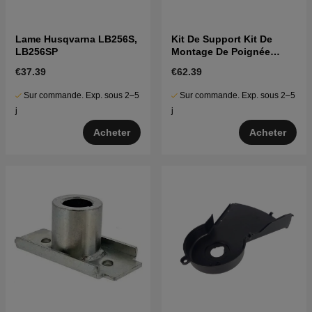
Lame Husqvarna LB256S,
Kit De Support Kit De
LB256SP
Montage De Poignée
5986841-13
€37.39
€62.39
Sur commande. Exp. sous 2–5
Sur commande. Exp. sous 2–5
j
j
Acheter
Acheter