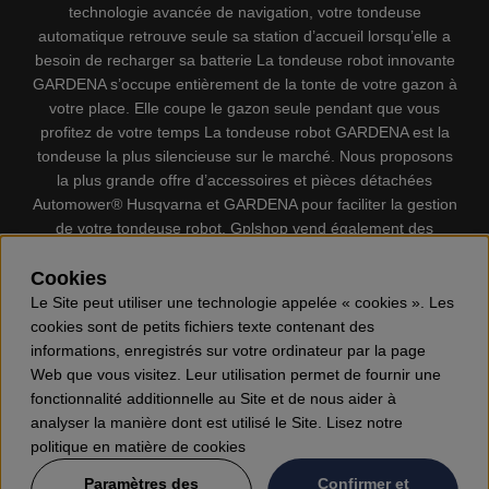
technologie avancée de navigation, votre tondeuse
automatique retrouve seule sa station d’accueil lorsqu’elle a
besoin de recharger sa batterie La tondeuse robot innovante
GARDENA s’occupe entièrement de la tonte de votre gazon à
votre place. Elle coupe le gazon seule pendant que vous
profitez de votre temps La tondeuse robot GARDENA est la
tondeuse la plus silencieuse sur le marché. Nous proposons
la plus grande offre d’accessoires et pièces détachées
Automower® Husqvarna et GARDENA pour faciliter la gestion
de votre tondeuse robot. Gplshop vend également des
Husqvarna Tronçonneuses, Équipement de protection
Cookies
individuel, Coupe-bordures, Débroussailleuses, Taille haies,
Motoculteurs, Souffleur, Souffleuses à neige, Nettoyeurs
Le Site peut utiliser une technologie appelée « cookies ». Les
haute pression, Aspirateur, Découpeuses, Haches, Outils
cookies sont de petits fichiers texte contenant des
forestiers, Lubrifiants, Carburants, Jouets ETC.
informations, enregistrés sur votre ordinateur par la page
Web que vous visitez. Leur utilisation permet de fournir une
fonctionnalité additionnelle au Site et de nous aider à
analyser la manière dont est utilisé le Site. Lisez notre
politique en matière de cookies
Paramètres des
Confirmer et