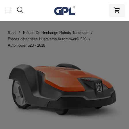
Start
Pièces De Rechange Robots Tondeuse
Pièces détachées Husqvarna Automower® 520
Automower 520 - 2018