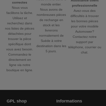
Assistance client
correctes
monde entier.
professionnelle
Nous vous
Nous avons de
Avez-vous des
facilitons la tâche.
nombreuses pièces
difficultés à trouver
Utilisez et
de rechange en
les bonnes pièces
recherchez dans
stock et les
pour votre modèle
nos listes de pièces
livrerons
Automower?
détachées pour
normalement de
Contactez notre
trouver la pièce
Suède à votre
support par
spécifique dont
destination dans les
téléphone, courrier ou
vous avez besoin.
5 jours.
chat.
Commandez-le
directement en
ligne via notre
boutique en ligne.
GPL shop
Informations