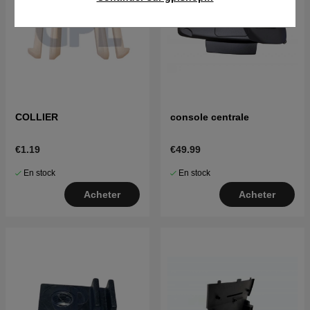
COLLIER
console centrale
€1.19
€49.99
En stock
En stock
Acheter
Acheter