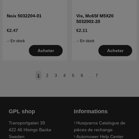
Noix 5032204-01
Vis, Mc6Sf M5X20
5032002-20
€2.47
€2.11
En stock
En stock
Acheter
Acheter
1
2
3
4
5
6
..
7
GPL shop
Informations
Transportgatan 39
Husqvarna Catalogue de
422 46 Hisings Backa
pièces de rechange
Sweden
Automower Help Center