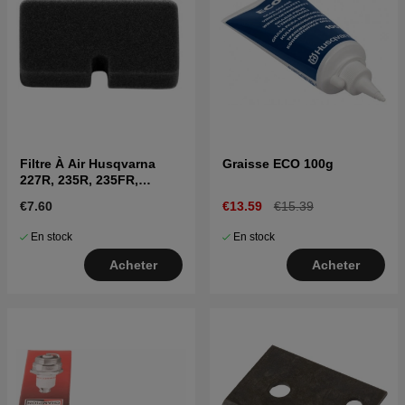
Filtre À Air Husqvarna
Graisse ECO 100g
227R, 235R, 235FR,
CC2036, 225BV
€7.60
€13.59
€15.39
En stock
En stock
Acheter
Acheter