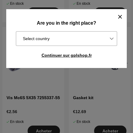
En stock
En stock
Acheter
Acheter
Are you in the right place?
Select country
Continuer sur gplshop.fr
Vis Mc6S 5X35 7255337-55
Gasket kit
€2.56
€12.69
En stock
En stock
Acheter
Acheter