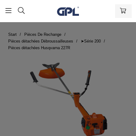
Start
Pièces De Rechange
Pièces détachées Débroussailleuses
➤Série 200
Pièces détachées Husqvarna 227R