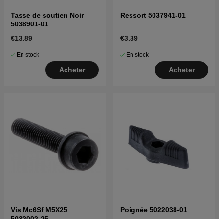
Tasse de soutien Noir
Ressort 5037941-01
5038901-01
€13.89
€3.39
En stock
En stock
Acheter
Acheter
Vis Mc6Sf M5X25
Poignée 5022038-01
5032002-25