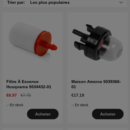
Cliquez ici pour la vue éclatée et la liste des pièces
Trier par:
Les plus populaires
pour Husqvarna 227R 20004000001-20023500000
Cliquez ici pour la vue éclatée et la liste des pièces
pour Husqvarna 227R 20023500001-Current
Filtre À Essence
Maison Amorce 5039366-
Husqvarna 5034432-01
01
€6.97
€7.75
€17.19
En stock
En stock
Acheter
Acheter