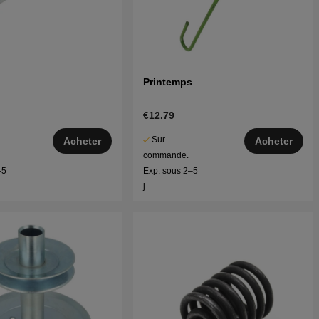
Printemps
€12.79
Sur
Acheter
Acheter
commande.
–5
Exp. sous 2–5
j