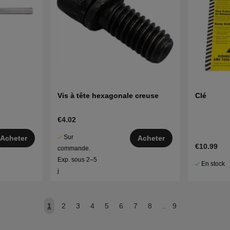
Vis à tête hexagonale creuse
Clé
€4.02
Sur
Acheter
Acheter
€10.99
commande.
Exp. sous 2–5
En stock
j
1
2
3
4
5
6
7
8
..
9