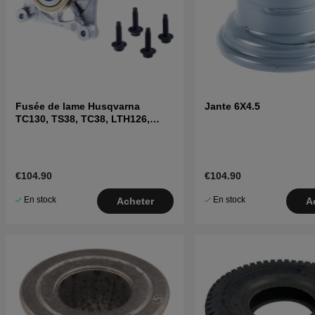
Fusée de lame Husqvarna
Jante 6X4.5
TC130, TS38, TC38, LTH126,
LTH151 et autres
€104.90
€104.90
En stock
En stock
Acheter
A