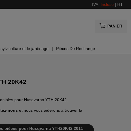
IVA:
Incluse
|
HT
PANIER
sylviculture et le jardinage
Pièces De Rechange
TH 20K42
isponibles pour Husqvarna YTH 20K42.
tez-nous
et nous vous aiderons à trouver la
e des pièces pour Husqvarna YTH20K42 2011-