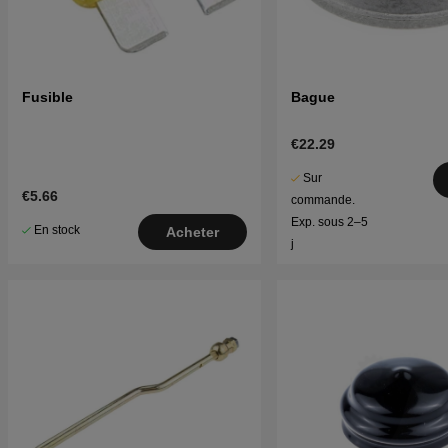
Fusible
Bague
€22.29
Sur
€5.66
commande.
Exp. sous 2–5
En stock
Acheter
j