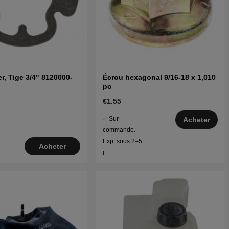
er, Tige 3/4" 8120000-
Écrou hexagonal 9/16-18 x 1,010
po
€1.55
Sur
Acheter
commande.
Exp. sous 2–5
Acheter
j