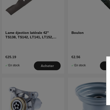
Lame éjection latérale 42"
Boulon
TS138, TS142, LT141, LT152,
LTH171 et autres
€25.19
€2.56
En stock
En stock
Acheter
A