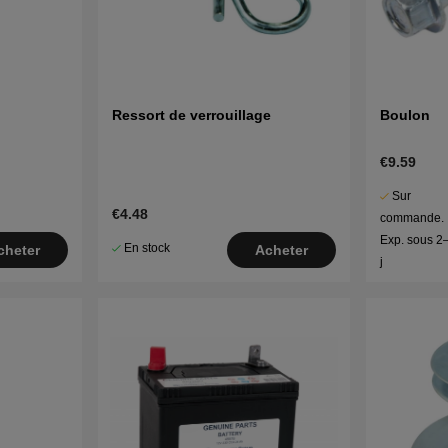
Ressort de verrouillage
Boulon
€9.59
Sur
€4.48
commande.
Exp. sous 2
En stock
cheter
Acheter
j