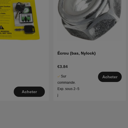
Écrou (bas, Nylock)
€3.84
Sur
Acheter
commande.
Exp. sous 2–5
Acheter
j