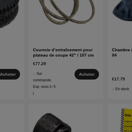
Courroie d’entraînement pour
Chambre à
plateau de coupe 42" / 107 cm
04
€77.29
Sur
Acheter
Acheter
€17.79
commande.
Exp. sous 2–5
En stock
j