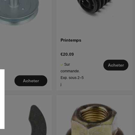
Printemps
€20.09
Sur
Acheter
commande.
Exp. sous 2–5
Acheter
j