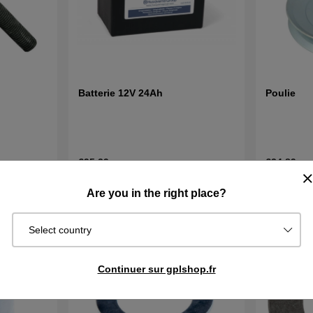
Batterie 12V 24Ah
Poulie
€95.39
€24.89
Épuisé
En stock
cheter
Surveiller
Are you in the right place?
Select country
Continuer sur gplshop.fr