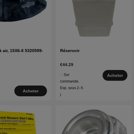
 air, 15X6-6 5320599-
Réservoir
€44.29
Sur
Acheter
commande.
Exp. sous 2–5
Acheter
j