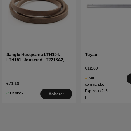
Sangle Husqvarna LTH154,
Tuyau
LTH151, Jonsered LT2218A2,
LT2216A2
€12.69
Sur
€71.19
commande.
Exp. sous 2–5
En stock
Acheter
j