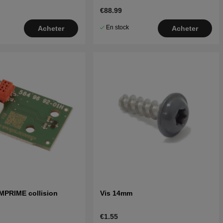
310 Mark II,315 Mark II
€88.99
En stock
Acheter
Acheter
MPRIME collision
Vis 14mm
€1.55