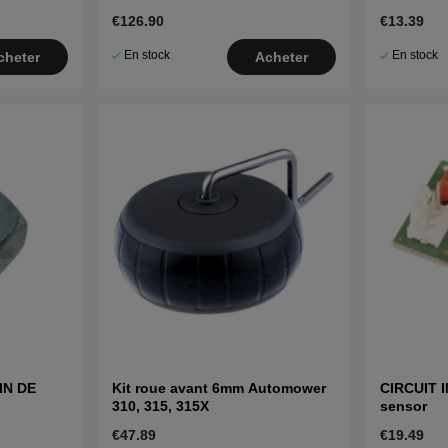
415X
€126.90
€13.39
En stock
En stock
cheter
Acheter
IN DE
Kit roue avant 6mm Automower
CIRCUIT I
310, 315, 315X
sensor
€47.89
€19.49