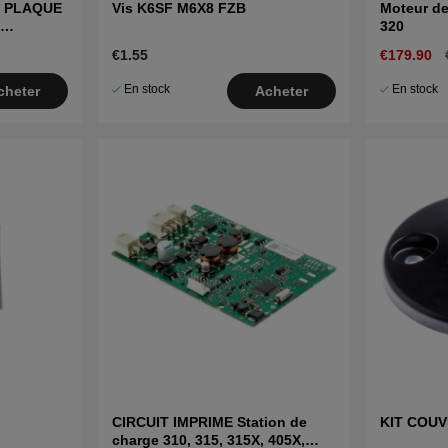
S PLAQUE
Vis K6SF M6X8 FZB
Moteur de
320
€1.55
€179.90
En stock
En stock
cheter
Acheter
CIRCUIT IMPRIME Station de
KIT COU
charge 310, 315, 315X, 405X,