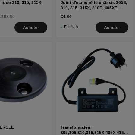
 roue 310, 315, 315X,
Joint d'étanchéité châssis 305E,
310, 315, 315X, 310E, 405XE,
410XE, Sileno
€193.90
€4.84
En stock
Acheter
Acheter
VERCLE
Transformateur
305,105,310,315,315X,405X,415X,