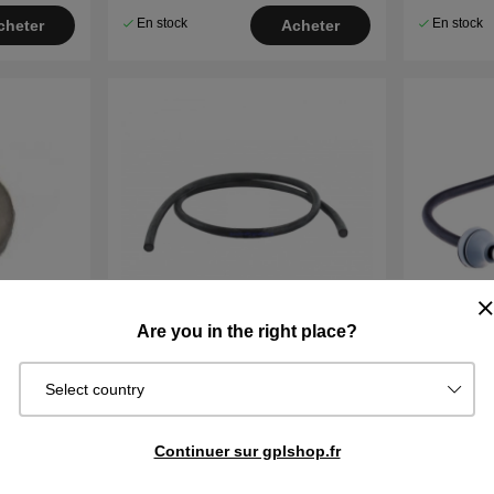
En stock
En stock
cheter
Acheter
Are you in the right place?
Select country
GE 6mm
Joint d'étanchéité Écran /
METIER / 
Système de coupe 305E, 310,
315, 315X, 320, 430X, 450X Nera
€2.19
€73.39
Continuer sur gplshop.fr
En stock
En stock
cheter
Acheter