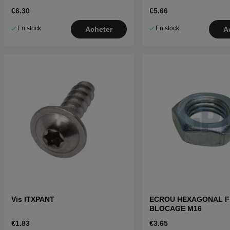
€6.30
€5.66
En stock
En stock
Acheter
A
Vis ITXPANT
ECROU HEXAGONAL F
BLOCAGE M16
€1.83
€3.65