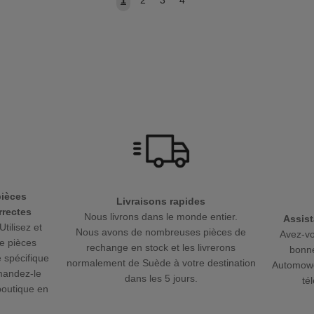
1
2
3
4
pièces
Livraisons rapides
rectes
Nous livrons dans le monde entier.
Assist
Utilisez et
Nous avons de nombreuses pièces de
Avez-vo
e pièces
rechange en stock et les livrerons
bonne
 spécifique
normalement de Suède à votre destination
Automowe
mandez-le
dans les 5 jours.
té
boutique en