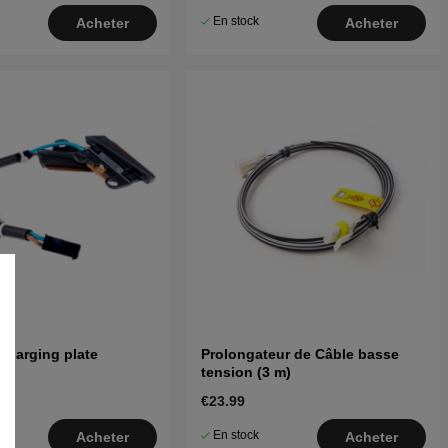
En stock
Acheter
Acheter
Charging plate
Prolongateur de Câble basse
tension (3 m)
€23.99
En stock
Acheter
Acheter