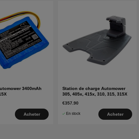
 Automower 3400mAh
Station de charge Automower
15X
305, 405x, 415x, 310, 315, 315X
€357.90
En stock
Acheter
Acheter