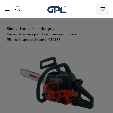
Start
Pièces De Rechange
Pièces détachées pour Tronçonneuses Jonsered
Pièces détachées Jonsered CS2138