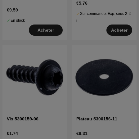
€5.76
€9.59
Sur commande. Exp. sous 2–5
En stock
j
Acheter
Acheter
Vis 5300159-06
Plateau 5300156-11
€1.74
€8.31