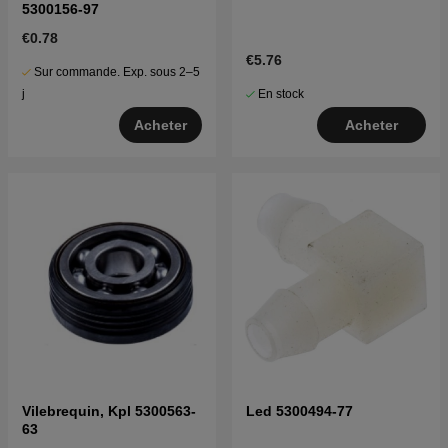
5300156-97
€0.78
€5.76
Sur commande. Exp. sous 2–5
En stock
j
Acheter
Acheter
Vilebrequin, Kpl 5300563-
Led 5300494-77
63