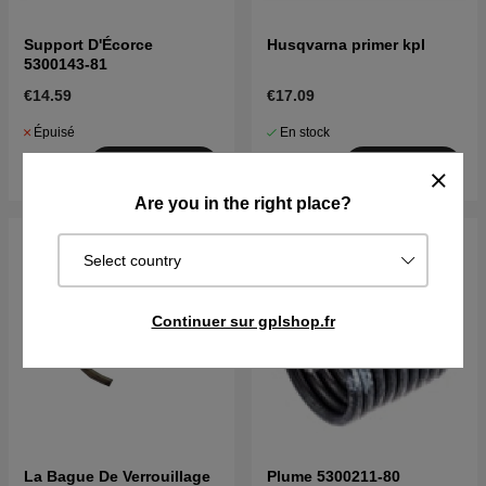
Support D'Écorce
Husqvarna primer kpl
5300143-81
€14.59
€17.09
Épuisé
En stock
Surveiller
Acheter
Are you in the right place?
Select country
Continuer sur gplshop.fr
La Bague De Verrouillage
Plume 5300211-80