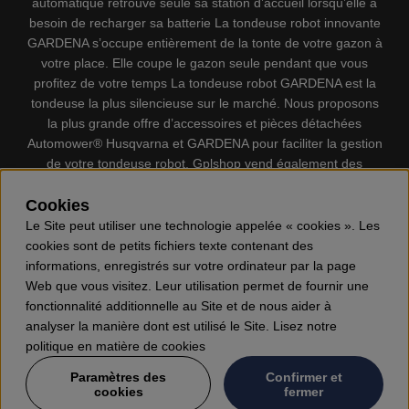
automatique retrouve seule sa station d’accueil lorsqu’elle a
besoin de recharger sa batterie La tondeuse robot innovante
GARDENA s’occupe entièrement de la tonte de votre gazon à
votre place. Elle coupe le gazon seule pendant que vous
profitez de votre temps La tondeuse robot GARDENA est la
tondeuse la plus silencieuse sur le marché. Nous proposons
la plus grande offre d’accessoires et pièces détachées
Automower® Husqvarna et GARDENA pour faciliter la gestion
de votre tondeuse robot. Gplshop vend également des
Husqvarna Tronçonneuses, Équipement de protection
individuel, Coupe-bordures, Débroussailleuses, Taille haies,
Cookies
Motoculteurs, Souffleur, Souffleuses à neige, Nettoyeurs
Le Site peut utiliser une technologie appelée « cookies ». Les
haute pression, Aspirateur, Découpeuses, Haches, Outils
cookies sont de petits fichiers texte contenant des
forestiers, Lubrifiants, Carburants, Jouets ETC.
informations, enregistrés sur votre ordinateur par la page
Web que vous visitez. Leur utilisation permet de fournir une
fonctionnalité additionnelle au Site et de nous aider à
analyser la manière dont est utilisé le Site. Lisez notre
politique en matière de cookies
Paramètres des
Confirmer et
cookies
fermer