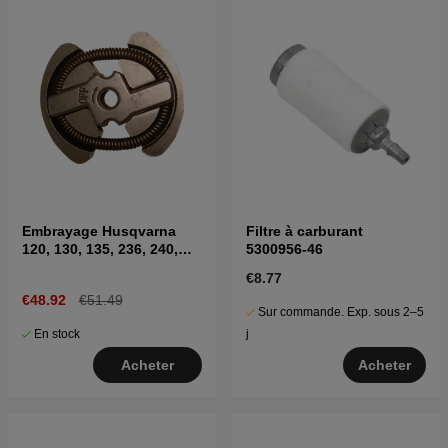
Embrayage Husqvarna
Filtre à carburant
120, 130, 135, 236, 240,
5300956-46
CS2234, CS2238
€8.77
€48.92
€51.49
Sur commande. Exp. sous 2–5
En stock
j
Acheter
Acheter