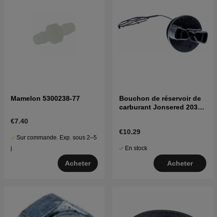
Mamelon 5300238-77
Bouchon de réservoir de
carburant Jonsered 2035,
CS2137, CS2138, etc
€7.40
€10.29
Sur commande. Exp. sous 2–5
En stock
j
Acheter
Acheter