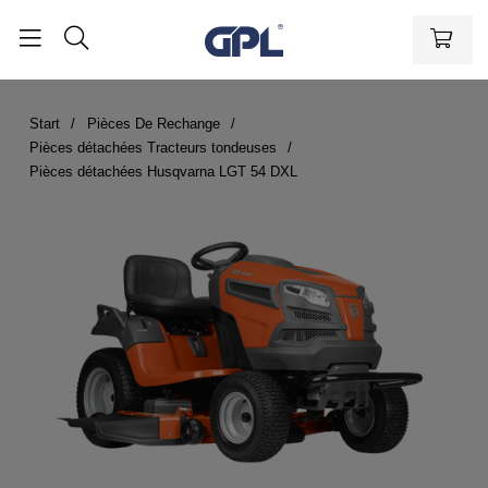
Start
Pièces De Rechange
Pièces détachées Tracteurs tondeuses
Pièces détachées Husqvarna LGT 54 DXL