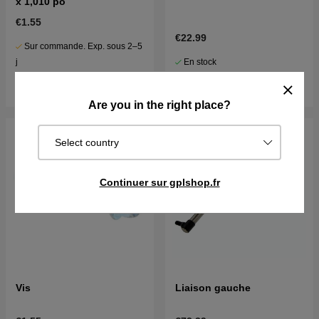
x 1,010 po
€1.55
€22.99
Sur commande. Exp. sous 2–5
En stock
j
Acheter
Acheter
Are you in the right place?
Select country
Continuer sur gplshop.fr
Vis
Liaison gauche