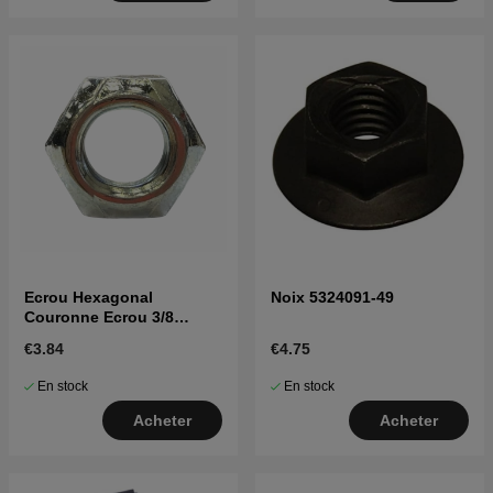
Ecrou Hexagonal
Noix 5324091-49
Couronne Ecrou 3/8
5963226-01
€3.84
€4.75
En stock
En stock
Acheter
Acheter