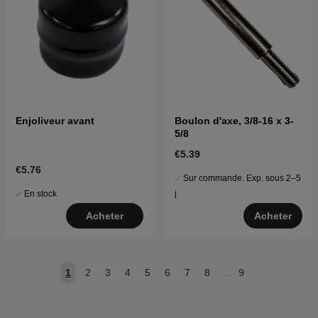
Enjoliveur avant
Boulon d'axe, 3/8-16 x 3-
5/8
€5.39
€5.76
Sur commande. Exp. sous 2–5
En stock
j
Acheter
Acheter
1
2
3
4
5
6
7
8
..
9