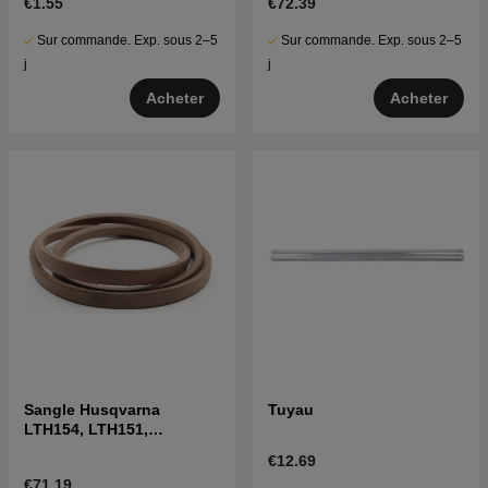
€1.55
€72.39
Sur commande. Exp. sous 2–5
Sur commande. Exp. sous 2–5
j
j
Acheter
Acheter
Sangle Husqvarna
Tuyau
LTH154, LTH151,
Jonsered LT2218A2,
€12.69
LT2216A2
€71.19