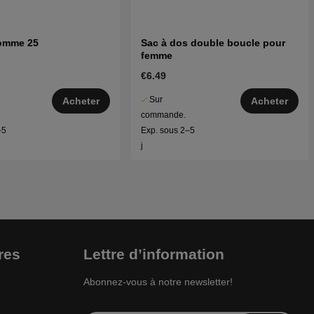
omme 25
Sac à dos double boucle pour
femme
€6.49
Sur
Acheter
Acheter
commande.
–5
Exp. sous 2–5
j
res
Lettre d’information
Abonnez-vous à notre newsletter!