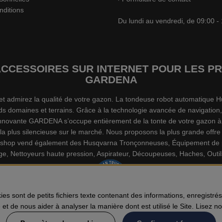
nditions
Du lundi au vendredi, de 09:00 -
’ACCESSOIRES SUR INTERNET POUR LES
GARDENA
s et admirez la qualité de votre gazon. La tondeuse robot automatiqu
ds domaines et terrains. Grâce à la technologie avancée de navigation,
 innovante GARDENA s’occupe entièrement de la tonte de votre gazon à 
a plus silencieuse sur le marché. Nous proposons la plus grande offr
plshop vend également des Husqvarna Tronçonneuses, Équipement de pro
ige, Nettoyeurs haute pression, Aspirateur, Découpeuses, Haches, Outils
ies sont de petits fichiers texte contenant des informations, enregistré
e et de nous aider à analyser la manière dont est utilisé le Site. Lisez n