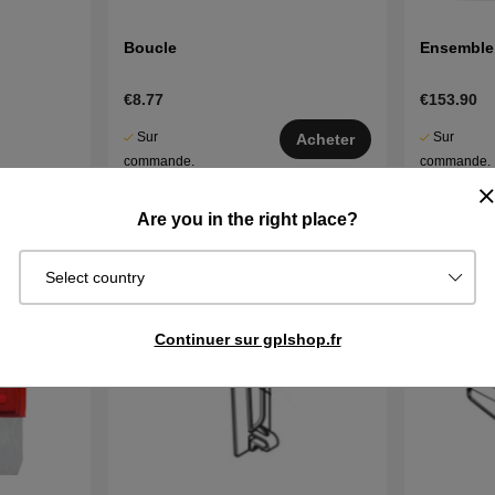
Boucle
Ensemble
€8.77
€153.90
Sur
Sur
Acheter
commande.
commande.
Exp. sous 2–5
Exp. sous 2
cheter
j
j
Are you in the right place?
Select country
Continuer sur gplshop.fr