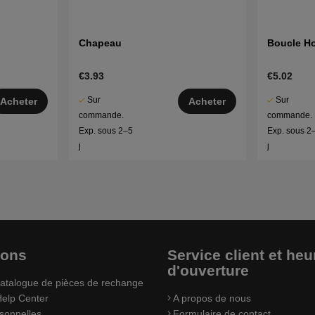
Chapeau
Boucle H
€3.93
€5.02
Sur
Sur
Acheter
Acheter
commande.
commande.
Exp. sous 2–5
Exp. sous 2
j
j
ions
Service client et heu
d'ouverture
atalogue de pièces de rechange
elp Center
A propos de nous
sonnelles
Formulaire de contact