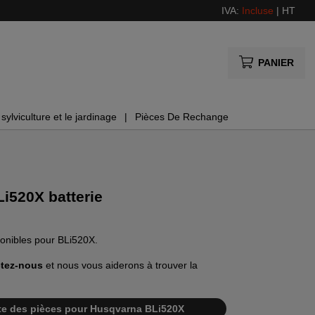
IVA:
Incluse
|
HT
PANIER
sylviculture et le jardinage
Pièces De Rechange
i520X batterie
ponibles pour BLi520X.
tez-nous
et nous vous aiderons à trouver la
liste des pièces pour Husqvarna BLi520X