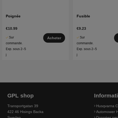
Poignée
Fusible
€10.99
€9.23
Sur
Sur
Acheter
commande.
commande.
Exp. sous 2–5
Exp. sous 2–5
j
j
GPL shop
Informat
Transportgatan 39
Husqvarna C
422 46 Hisings Backa
Automower H
Sweden
Données per