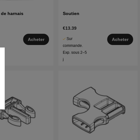
 de harnais
Soutien
€13.39
Sur
Acheter
Acheter
commande.
–5
Exp. sous 2–5
j