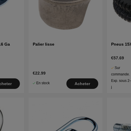
16 Ga
Palier lisse
Pneus 15
€57.69
Sur
€22.99
commande.
Exp. sous 2
En stock
cheter
Acheter
j