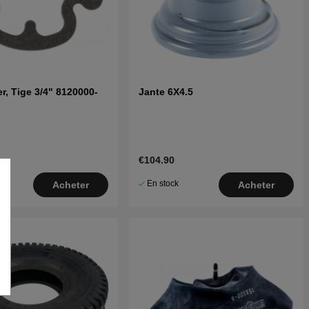
er, Tige 3/4" 8120000-
Jante 6X4.5
€104.90
En stock
Acheter
Acheter