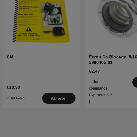
Clé
Écrou De Blocage, 5/1
5960405-01
€2.47
Sur
€10.99
commande.
Exp. sous 2–5
En stock
Acheter
j