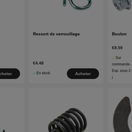
Ressort de verrouillage
Boulon
€9.59
Sur
€4.48
commande.
Exp. sous 2
En stock
cheter
Acheter
j