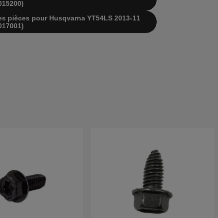
015200)
e des pièces pour Husqvarna YT54LS 2013-11
017001)