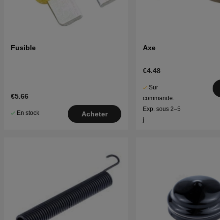
Fusible
Axe
€4.48
Sur
€5.66
commande.
Exp. sous 2–5
En stock
Acheter
j