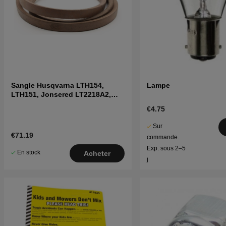
Sangle Husqvarna LTH154,
Lampe
LTH151, Jonsered LT2218A2,
LT2216A2
€4.75
Sur
€71.19
commande.
Exp. sous 2–5
En stock
Acheter
j