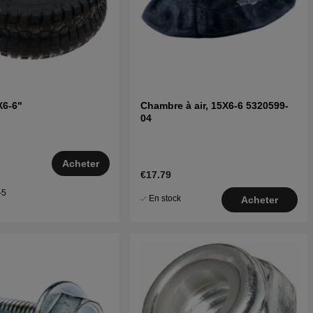
X6-6"
Chambre à air, 15X6-6 5320599-
04
Acheter
€17.79
–5
En stock
Acheter