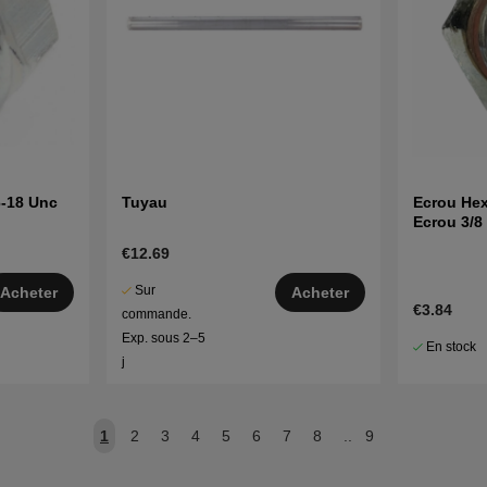
6-18 Unc
Tuyau
Ecrou He
Ecrou 3/8
€12.69
Sur
Acheter
Acheter
€3.84
commande.
Exp. sous 2–5
En stock
j
1
2
3
4
5
6
7
8
..
9