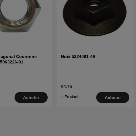
xagonal Couronne
Noix 5324091-49
 5963226-01
€4.75
En stock
Acheter
Acheter