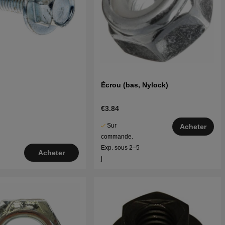
Écrou (bas, Nylock)
€3.84
Sur
Acheter
commande.
Exp. sous 2–5
Acheter
j