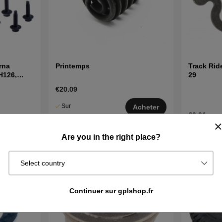
rna
Printemps
Track Rid
H126,
29
€20.09
Sur
Acheter
€0.91
commande.
Exp. sous 2–5
En stock
cheter
Are you in the right place?
j
Select country
Continuer sur gplshop.fr