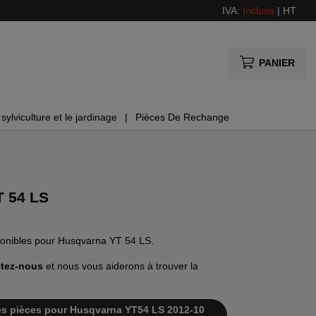
IVA:
Incluse
|
HT
PANIER
sylviculture et le jardinage
Pièces De Rechange
T 54 LS
sponibles pour Husqvarna YT 54 LS.
tez-nous
et nous vous aiderons à trouver la
e des pièces pour Husqvarna YT54 LS 2012-10