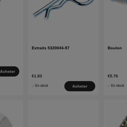
Extraits 5320044-97
Boulon
Acheter
€1.83
€5.76
En stock
En stock
Acheter