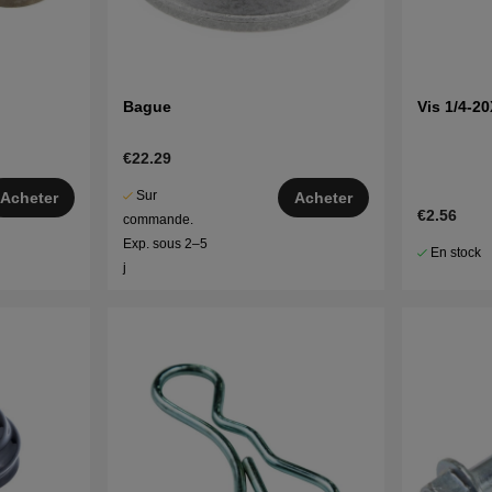
Bague
Vis 1/4-2
€22.29
Sur
Acheter
Acheter
€2.56
commande.
Exp. sous 2–5
En stock
j