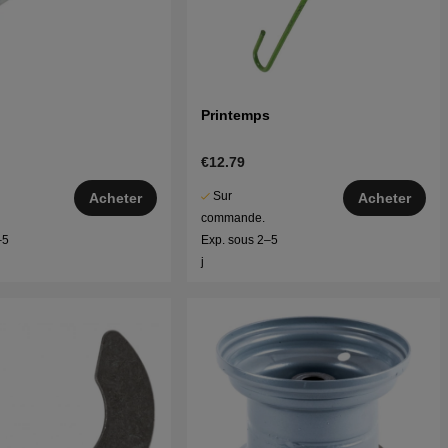
Printemps
€12.79
Sur
Acheter
Acheter
commande.
–5
Exp. sous 2–5
j