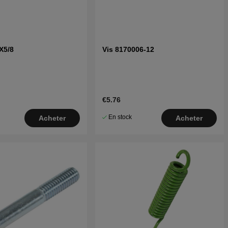
0X5/8
Vis 8170006-12
€5.76
En stock
Acheter
Acheter