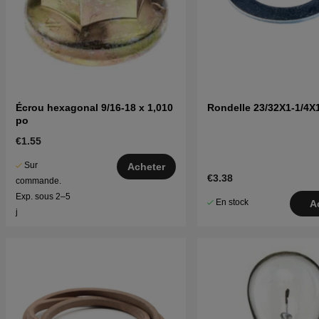
Écrou hexagonal 9/16-18 x 1,010
Rondelle 23/32X1-1/4X
po
€1.55
Sur
Acheter
€3.38
commande.
Exp. sous 2–5
En stock
A
j