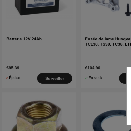
Batterie 12V 24Ah
Fusée de lame Husqva
TC130, TS38, TC38, LT
LTH151 et autres
€95.39
€104.90
Épuisé
En stock
Surveiller
A