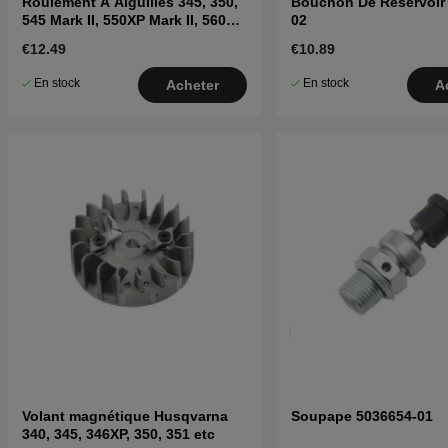
Roulement À Aiguilles 345, 350,
Bouchon De Réservoir
545 Mark II, 550XP Mark II, 560XP
02
Mark II
€12.49
€10.89
En stock
En stock
Acheter
A
Volant magnétique Husqvarna
Soupape 5036654-01
340, 345, 346XP, 350, 351 etc