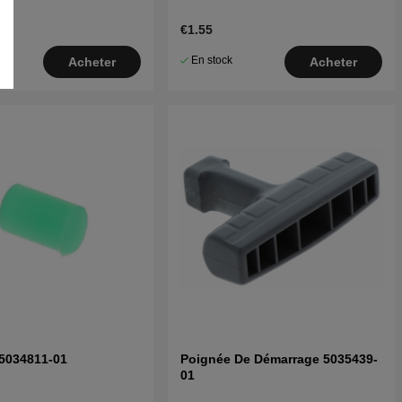
€1.55
En stock
Acheter
Acheter
 5034811-01
Poignée De Démarrage 5035439-
01