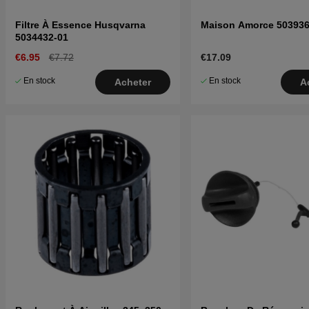
Filtre À Essence Husqvarna
Maison Amorce 503936
5034432-01
€6.95
€7.72
€17.09
En stock
En stock
Acheter
A