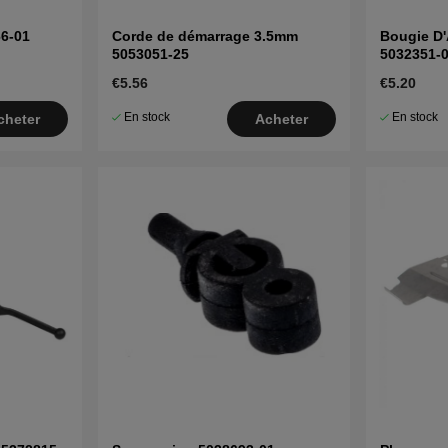
6-01
Corde de démarrage 3.5mm
Bougie D
5053051-25
5032351-
€5.56
€5.20
En stock
En stock
cheter
Acheter