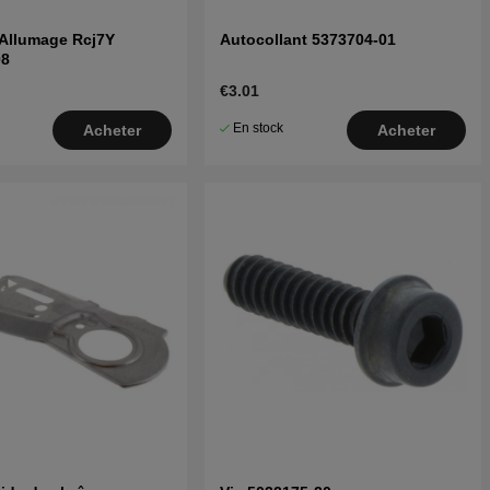
'Allumage Rcj7Y
Autocollant 5373704-01
08
€3.01
En stock
Acheter
Acheter