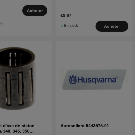
Acheter
€9.67
–5
En stock
Acheter
 d'axe de piston
Autocollant 5443575-01
 340, 345, 350