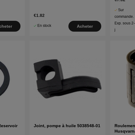
Sur
€1.82
commande.
Exp. sous 2
En stock
cheter
Acheter
j
eservoir
Joint, pompe à huile 5038548-01
Roulement
Husqvarna