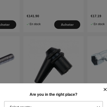
346XP
€141.90
€17.19
En stock
En stock
cheter
Acheter
Are you in the right place?
Spark plug cover
Clé Mixt