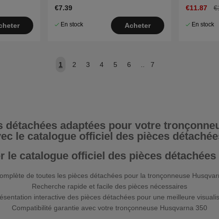
5014516-
€7.39
€11.87
€
En stock
En stock
cheter
Acheter
1
2
3
4
5
6
..
7
s détachées adaptées pour votre tronçonn
ec le catalogue officiel des pièces détachée
er le catalogue officiel des pièces détachée
complète de toutes les pièces détachées pour la tronçonneuse Husqva
Recherche rapide et facile des pièces nécessaires
sentation interactive des pièces détachées pour une meilleure visualis
Compatibilité garantie avec votre tronçonneuse Husqvarna 350