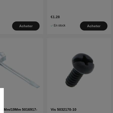
€1.28
En stock
Acheter
Acheter
e 13Mm/19Mm 5016917-
Vis 5032170-10