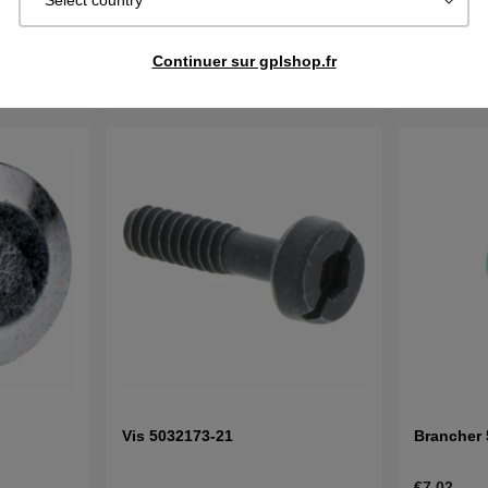
Select country
01
€9.67
€5.02
Continuer sur gplshop.fr
En stock
En stock
cheter
Acheter
Vis 5032173-21
Brancher
€7.02