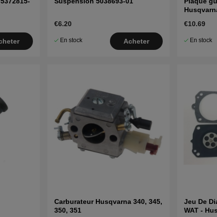
 5372815-
Suspension 5038693-01
Plaque gu
Husqvarna
CS2141, 
€6.20
€10.69
En stock
En stock
cheter
Acheter
Carburateur Husqvarna 340, 345,
Jeu De D
350, 351
WAT - Hus