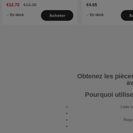
€12.72
€13.39
€4.65
En stock
En stock
Acheter
A
Obtenez les pièce
av
Pourquoi utilis
Liste 
Repré