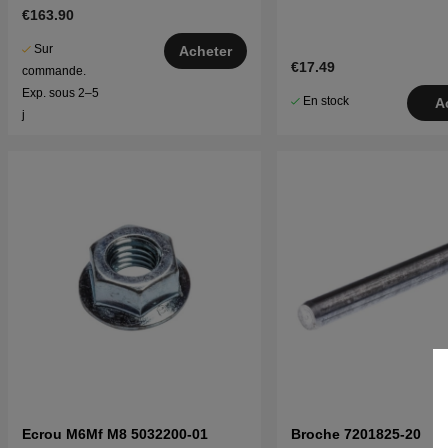
€163.90
Sur
Acheter
€17.49
commande.
Exp. sous 2–5
En stock
A
j
Ecrou M6Mf M8 5032200-01
Broche 7201825-20