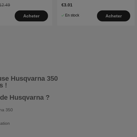
01
12.49
€3.01
En stock
Acheter
Acheter
euse Husqvarna 350
s !
s de Husqvarna ?
rna 350
ation