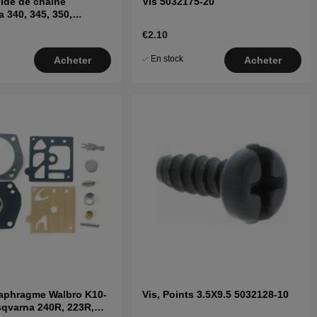
ide de chaîne
Vis 5032175-20
 340, 345, 350,
CS2145, CS2150
€2.10
En stock
Acheter
Acheter
iaphragme Walbro K10-
Vis, Points 3.5X9.5 5032128-10
qvarna 240R, 223R,