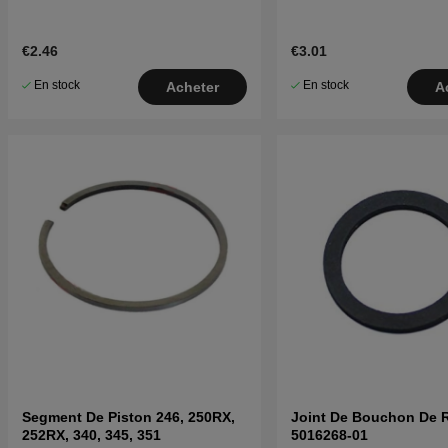
€2.46
€3.01
En stock
En stock
Acheter
A
Segment De Piston 246, 250RX,
Joint De Bouchon De R
252RX, 340, 345, 351
5016268-01