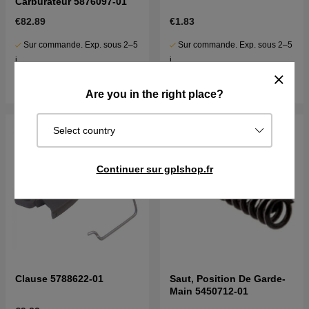
Carburateur 5876097-01
€82.89
€1.83
Sur commande. Exp. sous 2–5
Sur commande. Exp. sous 2–5
j
j
Acheter
Acheter
Are you in the right place?
Select country
Continuer sur gplshop.fr
Clause 5788622-01
Saut, Position De Garde-
Main 5450712-01