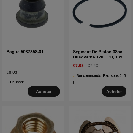
Bague 5037358-01
Segment De Piston 38cc
Husqvarna 120, 130, 135,
236, 240
€7.03
€7.40
€6.03
Sur commande. Exp. sous 2–5
En stock
j
Acheter
Acheter