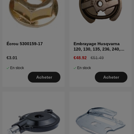
Écrou 5300159-17
Embrayage Husqvarna
120, 130, 135, 236, 240,
CS2234, CS2238
€3.01
€48.92
€51.49
En stock
En stock
Acheter
Acheter