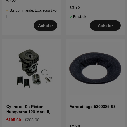
€9.23
€3.75
Sur commande. Exp. sous 2–5
En stock
j
Acheter
Acheter
Cylindre, Kit Piston
Verrouillage 5300385-93
Husqvarna 120 Mark II,
236, 240
€195.60
€205.90
€2.28