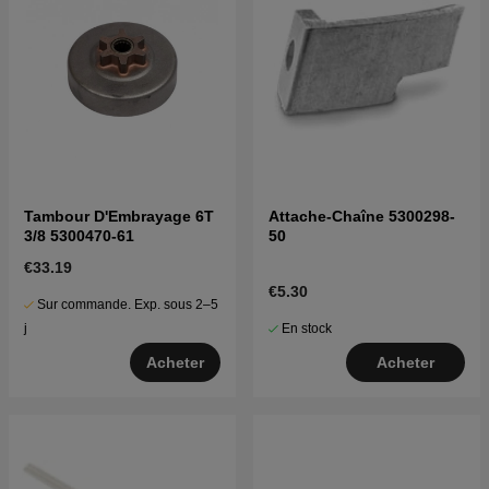
Tambour D'Embrayage 6T
Attache-Chaîne 5300298-
3/8 5300470-61
50
€33.19
€5.30
Sur commande. Exp. sous 2–5
En stock
j
Acheter
Acheter