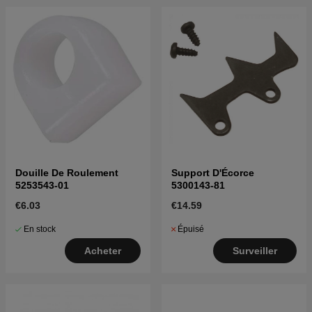
Douille De Roulement
Support D'Écorce
5253543-01
5300143-81
€6.03
€14.59
En stock
Épuisé
Acheter
Surveiller