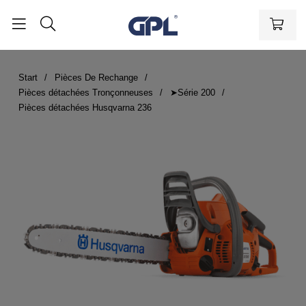
Start
Pièces De Rechange
Pièces détachées Tronçonneuses
➤Série 200
Pièces détachées Husqvarna 236