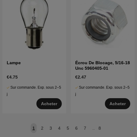
Lampe
Écrou De Blocage, 5/16-18
Unc 5960405-01
€4.75
€2.47
Sur commande. Exp. sous 2–5
Sur commande. Exp. sous 2–5
j
j
Acheter
Acheter
1
2
3
4
5
6
7
..
8