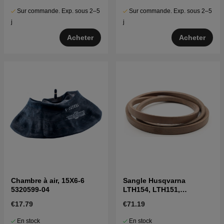
Sur commande. Exp. sous 2–5
Sur commande. Exp. sous 2–5
j
j
Acheter
Acheter
Chambre à air, 15X6-6
Sangle Husqvarna
5320599-04
LTH154, LTH151,
Jonsered LT2218A2,
€17.79
€71.19
LT2216A2
En stock
En stock