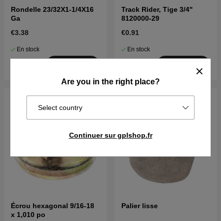
Rondelle 23/32X1-1/4X16
Track Rider, Tige 3/4"
Ga
8120000-29
€3.38
€0.91
En stock
En stock
Acheter
Acheter
Are you in the right place?
Select country
Continuer sur gplshop.fr
Écrou hexagonal 9/16-18
Palier lisse
x 1,010 po