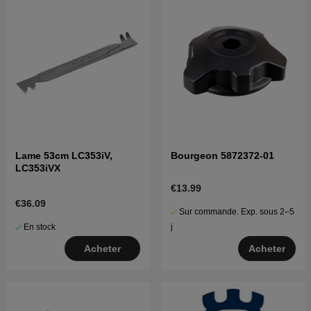
Lame 53cm LC353iV,
Bourgeon 5872372-01
LC353iVX
€13.99
€36.09
Sur commande. Exp. sous 2–5
En stock
j
Acheter
Acheter