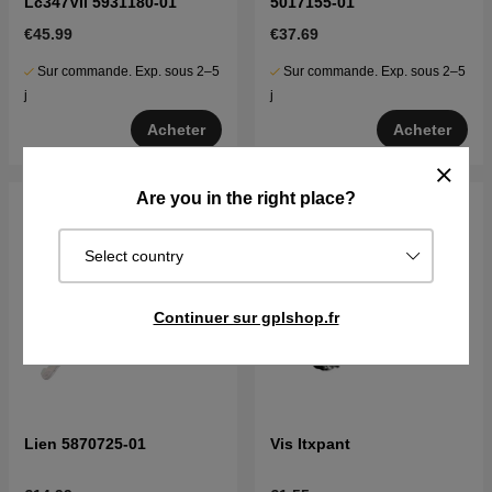
Lc347Vli 5931180-01
5017155-01
€45.99
€37.69
Sur commande. Exp. sous 2–5
Sur commande. Exp. sous 2–5
j
j
Acheter
Acheter
Are you in the right place?
Select country
Continuer sur gplshop.fr
Lien 5870725-01
Vis Itxpant