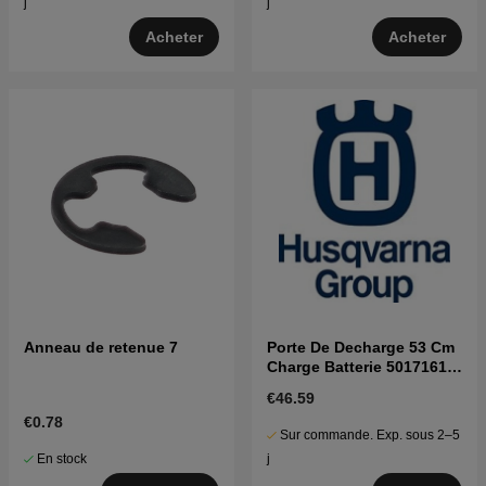
j
j
Acheter
Acheter
Anneau de retenue 7
Porte De Decharge 53 Cm
Charge Batterie 5017161-
02
€46.59
€0.78
Sur commande. Exp. sous 2–5
En stock
j