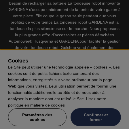
besoin de recharger sa batterie La tondeuse robot innovante
GARDENA s’occupe entièrement de la tonte de votre gazon à
votre place. Elle coupe le gazon seule pendant que vous
profitez de votre temps La tondeuse robot GARDENA est la
tondeuse la plus silencieuse sur le marché. Nous proposons
la plus grande offre d’accessoires et pièces détachées
Automower® Husqvarna et GARDENA pour faciliter la gestion
de votre tondeuse robot. Gplshop vend également des
Husqvarna Tronçonneuses, Équipement de protection
Cookies
individuel, Coupe-bordures, Débroussailleuses, Taille haies,
Motoculteurs, Souffleur, Souffleuses à neige, Nettoyeurs
Le Site peut utiliser une technologie appelée « cookies ». Les
haute pression, Aspirateur, Découpeuses, Haches, Outils
cookies sont de petits fichiers texte contenant des
forestiers, Lubrifiants, Carburants, Jouets ETC.
informations, enregistrés sur votre ordinateur par la page
Web que vous visitez. Leur utilisation permet de fournir une
fonctionnalité additionnelle au Site et de nous aider à
analyser la manière dont est utilisé le Site. Lisez notre
politique en matière de cookies
Paramètres des
Confirmer et
cookies
fermer