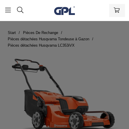
Start
Pièces De Rechange
Pièces détachées Husqvarna Tondeuse à Gazon
Pièces détachées Husqvarna LC353iVX