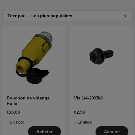
Cliquez ici pour la vue éclatée et la liste des pièces
pour Husqvarna GTH250 XP 2004-09 (HEGTH250KD)
Cliquez ici pour la vue éclatée et la liste des pièces
Trier par:
Les plus populaires
pour Husqvarna GTH250 2002-03 (HEGTH250A)
Bouchon de vidange
Vis 1/4-20X5/8
Huile
€15.09
€2.56
En stock
En stock
Acheter
Acheter