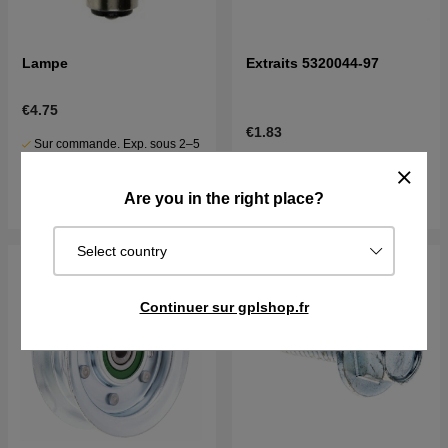
Lampe
Extraits 5320044-97
€4.75
€1.83
Sur commande. Exp. sous 2–5
En stock
j
Acheter
Acheter
Are you in the right place?
Select country
Continuer sur gplshop.fr