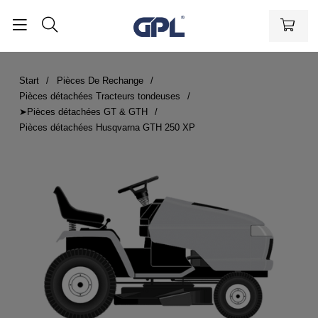
Start
Pièces De Rechange
Pièces détachées Tracteurs tondeuses
➤Pièces détachées GT & GTH
Pièces détachées Husqvarna GTH 250 XP