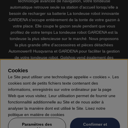
technologie avancée de navigation, votre tondeuse
automatique retrouve seule sa station d’accueil lorsqu’elle a
besoin de recharger sa batterie La tondeuse robot innovante
GARDENA s’occupe entièrement de la tonte de votre gazon à
votre place. Elle coupe le gazon seule pendant que vous
profitez de votre temps La tondeuse robot GARDENA est la
tondeuse la plus silencieuse sur le marché. Nous proposons
la plus grande offre d’accessoires et pièces détachées
Automower® Husqvarna et GARDENA pour faciliter la gestion
de votre tondeuse robot. Gplshop vend également des
Husqvarna Tronçonneuses, Équipement de protection
individuel, Coupe-bordures, Débroussailleuses, Taille haies,
Cookies
Motoculteurs, Souffleur, Souffleuses à neige, Nettoyeurs
Le Site peut utiliser une technologie appelée « cookies ». Les
haute pression, Aspirateur, Découpeuses, Haches, Outils
cookies sont de petits fichiers texte contenant des
forestiers, Lubrifiants, Carburants, Jouets ETC.
informations, enregistrés sur votre ordinateur par la page
Web que vous visitez. Leur utilisation permet de fournir une
fonctionnalité additionnelle au Site et de nous aider à
analyser la manière dont est utilisé le Site. Lisez notre
politique en matière de cookies
Paramètres des
Confirmer et