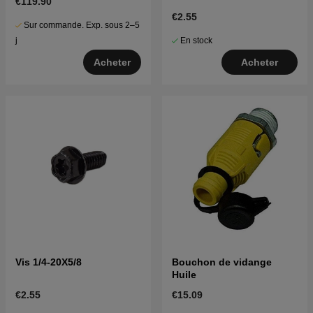
€119.90
€2.55
Sur commande. Exp. sous 2–5
En stock
j
Acheter
Acheter
Vis 1/4-20X5/8
Bouchon de vidange
Huile
€2.55
€15.09