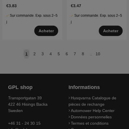
€3.83
€3.47
Sur commande. Exp. sous 2–5
Sur commande. Exp. sous 2–5
j
j
Acheter
Acheter
1
2
3
4
5
6
7
8
..
10
GPL shop
Informations
Transportgatan 39
Husqvarna Catalogue de
422 46 Hisings Backa
pièces de rechange
Sweden
Automower Help Center
Données personnelles
+46 31 - 24 30 15
Termes et conditions