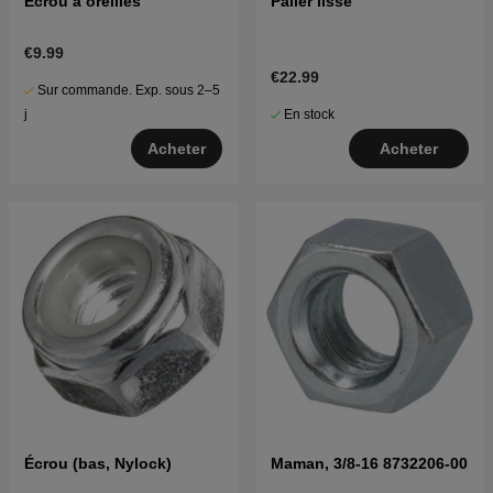
Écrou à oreilles
Palier lisse
€9.99
€22.99
Sur commande. Exp. sous 2–5
En stock
j
Acheter
Acheter
Écrou (bas, Nylock)
Maman, 3/8-16 8732206-00