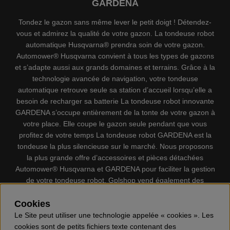
GARDENA
Tondez le gazon sans même lever le petit doigt ! Détendez-
vous et admirez la qualité de votre gazon. La tondeuse robot
automatique Husqvarna® prendra soin de votre gazon.
Automower® Husqvarna convient à tous les types de gazons
et s’adapte aussi aux grands domaines et terrains. Grâce à la
technologie avancée de navigation, votre tondeuse
automatique retrouve seule sa station d’accueil lorsqu’elle a
besoin de recharger sa batterie La tondeuse robot innovante
GARDENA s’occupe entièrement de la tonte de votre gazon à
votre place. Elle coupe le gazon seule pendant que vous
profitez de votre temps La tondeuse robot GARDENA est la
tondeuse la plus silencieuse sur le marché. Nous proposons
la plus grande offre d’accessoires et pièces détachées
Automower® Husqvarna et GARDENA pour faciliter la gestion
de votre tondeuse robot. Gplshop vend également des
Husqvarna Tronçonneuses, Équipement de protection
individuel, Coupe-bordures, Débroussailleuses, Taille haies,
Cookies
Motoculteurs, Souffleur, Souffleuses à neige, Nettoyeurs
Le Site peut utiliser une technologie appelée « cookies ». Les
haute pression, Aspirateur, Découpeuses, Haches, Outils
cookies sont de petits fichiers texte contenant des