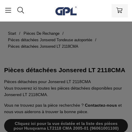
Start
Pièces De Rechange
Pièces détachées Jonsered Tondeuse autoportée
Pièces détachées Jonsered LT 2118CMA
Pièces détachées Jonsered LT 2118CMA
Pièces détachées pour Jonsered LT 2118CMA
Vous trouverez ici toutes les pièces détachées disponibles pour
Jonsered LT 2118CMA.
Vous ne trouvez pas la pièce recherchée ?
Contactez-nous
et
nous vous aiderons à trouver la bonne pièce.
Cliquez ici pour la vue éclatée et la liste des pièces
pour Husqvarna LT2118 CMA 2005-01 (96061001100)