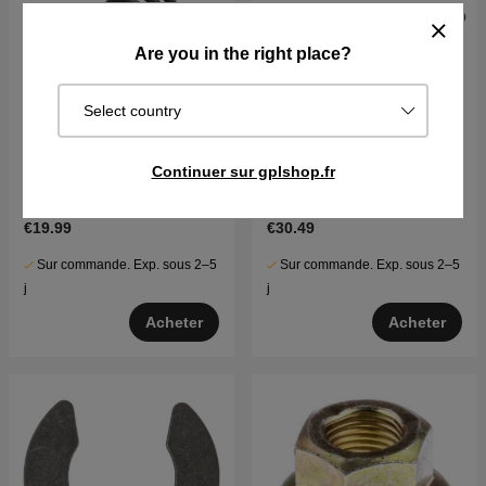
Are you in the right place?
Select country
Continuer sur gplshop.fr
Printemps
Lame Husqvarna CTH150,
CTH200, Jonsered LT2218
€19.99
€30.49
Sur commande. Exp. sous 2–5
Sur commande. Exp. sous 2–5
j
j
Acheter
Acheter