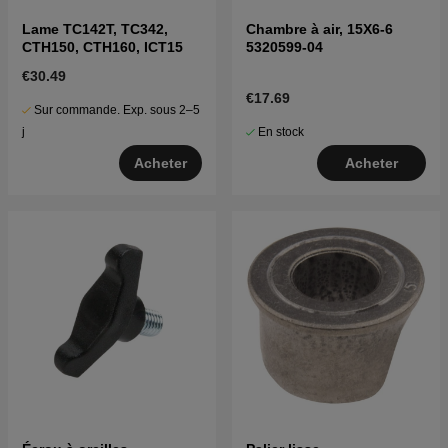
Lame TC142T, TC342,
Chambre à air, 15X6-6
CTH150, CTH160, ICT15
5320599-04
€30.49
€17.69
Sur commande. Exp. sous 2–5
En stock
j
Acheter
Acheter