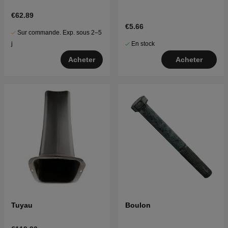
Cliquez ici pour la vue éclatée et la liste des pièces
pour Husqvarna LT 2118 CMA 2004-06 (J2118CMAC)
€62.89
954130217
€5.66
Sur commande. Exp. sous 2–5
En stock
j
Acheter
Acheter
Tuyau
Boulon