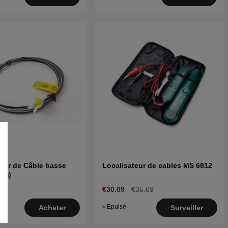
eur de Câble basse
Localisateur de cables MS 6812
3 m)
€30.09
€35.69
Épuisé
Acheter
Surveiller