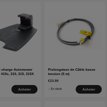
de charge Automower
Prolongateur de Câble basse
 415x, 310, 315, 315X
tension (5 m)
€23.99
En stock
Acheter
Acheter