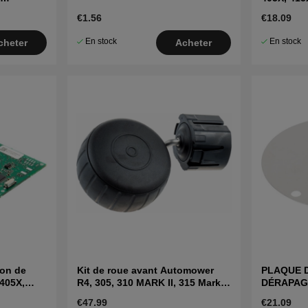
€1.56
€18.09
En stock
En stock
cheter
Acheter
ion de
Kit de roue avant Automower
PLAQUE D
 405X,
R4, 305, 310 MARK II, 315 Mark
DÉRAPAGE 
II, 405X, 415X
415X, 310
€47.99
€21.09