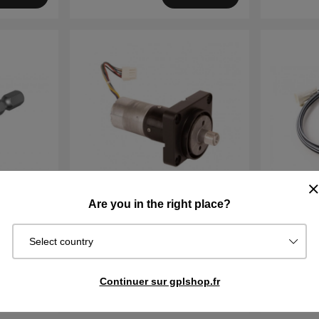
Are you in the right place?
a Lame
Moteur de roue 305, 310, 315,
Prolongat
Select country
405X, 415X, 310 Mark II, 315 Mark
tension (
II
€150.90
€162.90
€23.99
Continuer sur gplshop.fr
En stock
En stock
cheter
Acheter