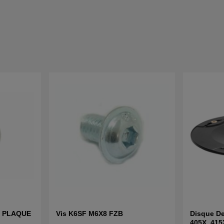
S PLAQUE
Vis K6SF M6X8 FZB
Disque De
405X, 415