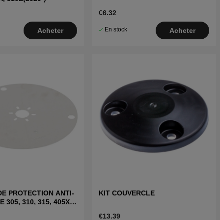
€6.32
En stock
Acheter
Acheter
E PROTECTION ANTI-
KIT COUVERCLE
305, 310, 315, 405X,
E, 435X(2020-)
€13.39