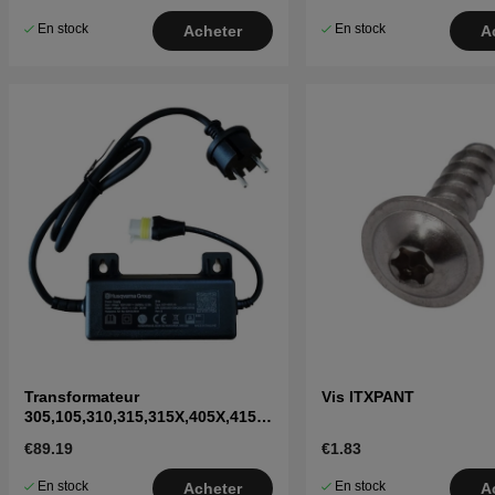
En stock
En stock
Acheter
A
Transformateur
Vis ITXPANT
305,105,310,315,315X,405X,415X,
310 Mark II,315 Mark II
€89.19
€1.83
En stock
En stock
Acheter
A