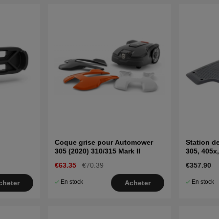
Coque grise pour Automower
Station 
305 (2020) 310/315 Mark II
305, 405x,
€63.35
€70.39
€357.90
En stock
En stock
cheter
Acheter