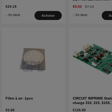
DÉRAPAGE
€24.19
€5.03
€7.14
En stock
En stock
Acheter
A
Filtre à air -1pcs
CIRCUIT IMPRIME Stat
charge 310, 315, 315X,
415X
€5.68
€126.90