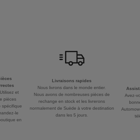
pièces
Livraisons rapides
rectes
Nous livrons dans le monde entier.
Assist
Utilisez et
Nous avons de nombreuses pièces de
Avez-vo
e pièces
rechange en stock et les livrerons
bonne
 spécifique
normalement de Suède à votre destination
Automowe
mandez-le
dans les 5 jours.
té
boutique en