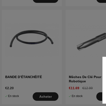
BANDE D’ÉTANCHÉITÉ
Mèches De Clé Pour L
Robotique
€2.20
€11.69
€12.99
En stock
En stock
Acheter
A