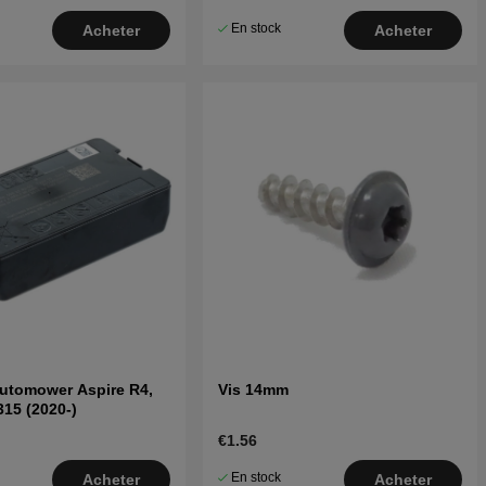
En stock
Acheter
Acheter
Automower Aspire R4,
Vis 14mm
315 (2020-)
€1.56
En stock
Acheter
Acheter