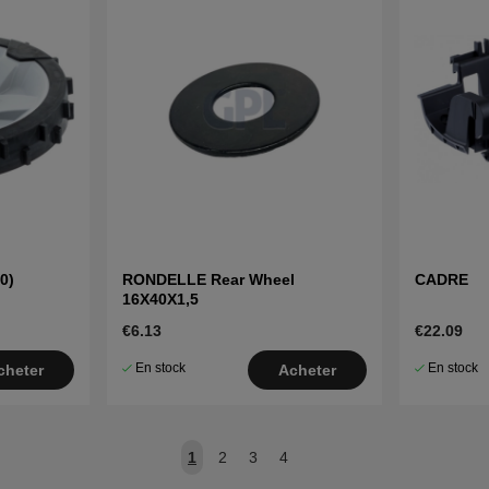
0)
RONDELLE Rear Wheel
CADRE
16X40X1,5
€6.13
€22.09
En stock
En stock
cheter
Acheter
1
2
3
4