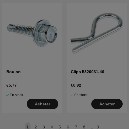
Boulon
Clips 5320031-46
€5.77
€0.92
En stock
En stock
Acheter
Acheter
1
2
3
4
5
6
7
8
..
9