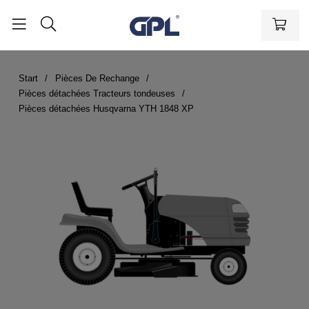
Start
Pièces De Rechange
Pièces détachées Tracteurs tondeuses
Pièces détachées Husqvarna YTH 1848 XP