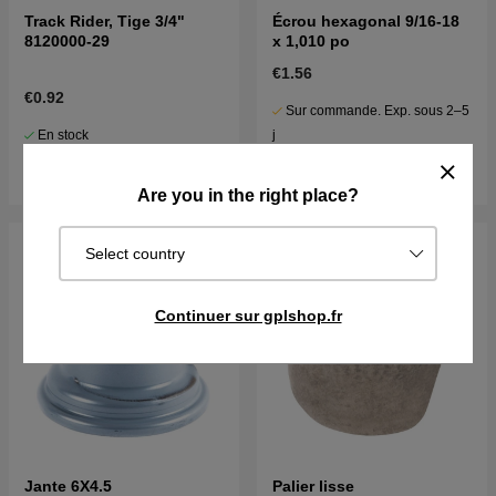
Track Rider, Tige 3/4"
Écrou hexagonal 9/16-18
8120000-29
x 1,010 po
€1.56
€0.92
Sur commande. Exp. sous 2–5
En stock
j
Acheter
Acheter
Are you in the right place?
Select country
Continuer sur gplshop.fr
Jante 6X4.5
Palier lisse