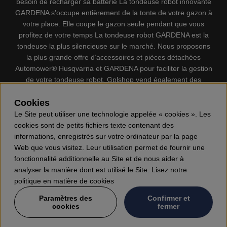
besoin de recharger sa batterie La tondeuse robot innovante
GARDENA s’occupe entièrement de la tonte de votre gazon à
votre place. Elle coupe le gazon seule pendant que vous
profitez de votre temps La tondeuse robot GARDENA est la
tondeuse la plus silencieuse sur le marché. Nous proposons
la plus grande offre d’accessoires et pièces détachées
Automower® Husqvarna et GARDENA pour faciliter la gestion
de votre tondeuse robot. Gplshop vend également des
Husqvarna Tronçonneuses, Équipement de protection
individuel, Coupe-bordures, Débroussailleuses, Taille haies,
Cookies
Motoculteurs, Souffleur, Souffleuses à neige, Nettoyeurs
Le Site peut utiliser une technologie appelée « cookies ». Les
haute pression, Aspirateur, Découpeuses, Haches, Outils
cookies sont de petits fichiers texte contenant des
forestiers, Lubrifiants, Carburants, Jouets ETC.
informations, enregistrés sur votre ordinateur par la page
Web que vous visitez. Leur utilisation permet de fournir une
fonctionnalité additionnelle au Site et de nous aider à
analyser la manière dont est utilisé le Site. Lisez notre
politique en matière de cookies
Paramètres des
Confirmer et
cookies
fermer