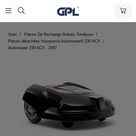
Start
Pièces De Rechange Robots Tondeuse
Pièces détachées Husqvarna Automower® 230 ACX
Automower 230 ACX - 2007