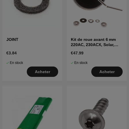
JOINT
Kit de roue avant 6 mm
220AC, 230ACX, Solar,
R160 (depuis 2010)
€3.84
€47.99
En stock
En stock
Acheter
Acheter