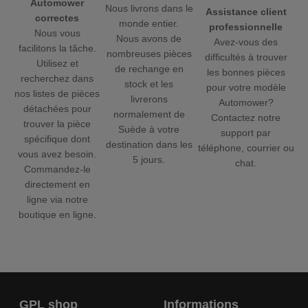
Automower
Nous livrons dans le
Assistance client
correctes
monde entier.
professionnelle
Nous vous
Nous avons de
Avez-vous des
facilitons la tâche.
nombreuses pièces
difficultés à trouver
Utilisez et
de rechange en
les bonnes pièces
recherchez dans
stock et les
pour votre modèle
nos listes de pièces
livrerons
Automower?
détachées pour
normalement de
Contactez notre
trouver la pièce
Suède à votre
support par
spécifique dont
destination dans les
téléphone, courrier ou
vous avez besoin.
5 jours.
chat.
Commandez-le
directement en
ligne via notre
boutique en ligne.
GPL shop
Informations