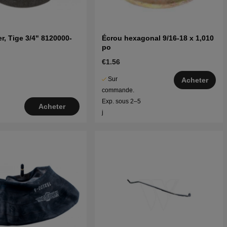
er, Tige 3/4" 8120000-
Écrou hexagonal 9/16-18 x 1,010
po
€1.56
Sur
Acheter
commande.
Exp. sous 2–5
Acheter
j