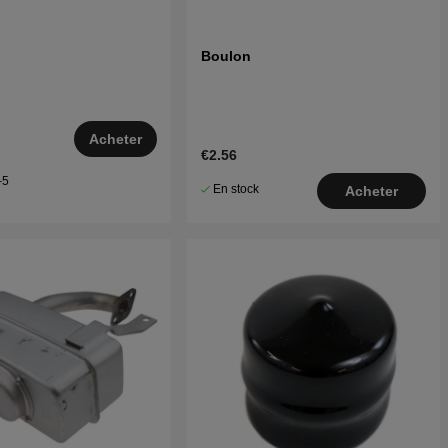
Boulon
Acheter
€2.56
–5
En stock
Acheter