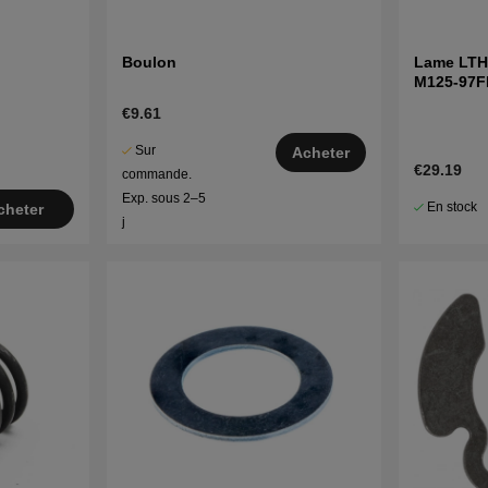
Boulon
Lame LTH
M125-97F
€9.61
Sur
Acheter
€29.19
commande.
Exp. sous 2–5
En stock
cheter
j