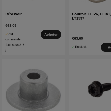
Réservoir
Courroie LT126, LT151, LT154
LT1597
€63.09
Sur
Acheter
€63.69
commande.
Exp. sous 2–5
En stock
A
j