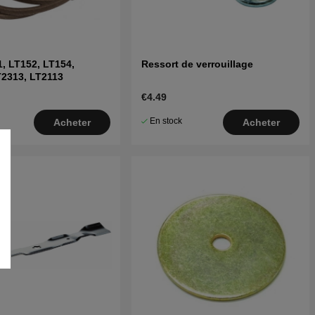
1, LT152, LT154,
Ressort de verrouillage
T2313, LT2113
€4.49
En stock
Acheter
Acheter