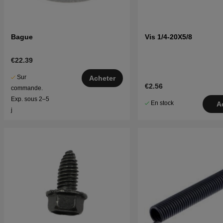
Bague
Vis 1/4-20X5/8
€22.39
Sur
Acheter
€2.56
commande.
Exp. sous 2–5
En stock
A
j