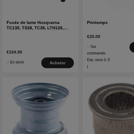
Fusée de lame Husqvarna
Printemps
TC130, TS38, TC38, LTH126,
LTH151 et autres
€20.09
Sur
€104.90
commande.
Exp. sous 2–5
En stock
Acheter
j