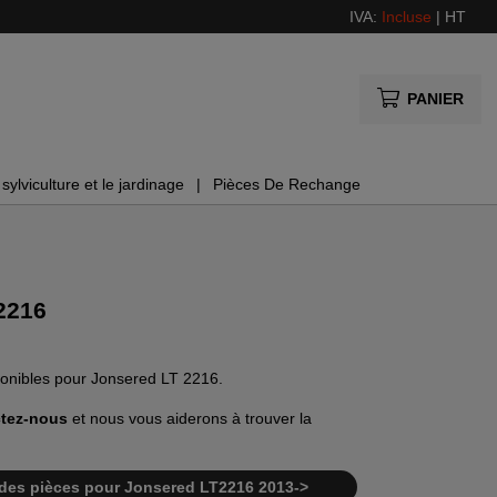
IVA:
Incluse
|
HT
PANIER
sylviculture et le jardinage
Pièces De Rechange
2216
sponibles pour Jonsered LT 2216.
tez-nous
et nous vous aiderons à trouver la
te des pièces pour Jonsered LT2216 2013->