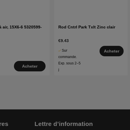
 air, 15X6-6 5320599-
Rod Cntrl Park Txlt Zinc clair
€9.43
Sur
Acheter
commande.
Exp. sous 2–5
Acheter
j
res
Lettre d’information