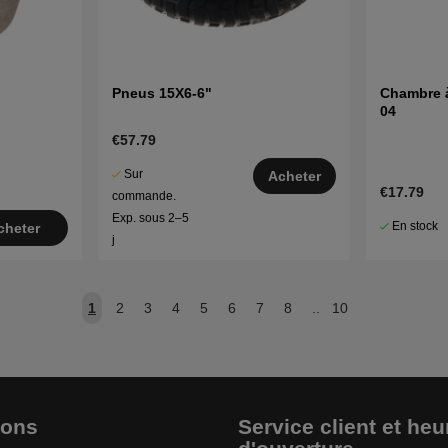
Pneus 15X6-6"
Chambre à
04
€57.79
Sur
Acheter
€17.79
commande.
Exp. sous 2–5
En stock
cheter
j
1
2
3
4
5
6
7
8
..
10
ions
Service client et heu