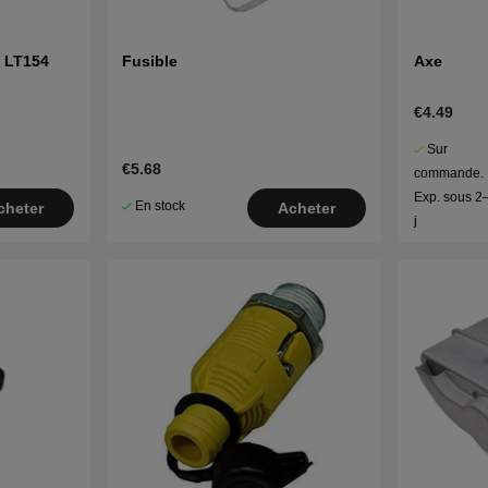
Fusible
Axe
€4.49
Sur
€5.68
commande.
Exp. sous 2
En stock
cheter
Acheter
j