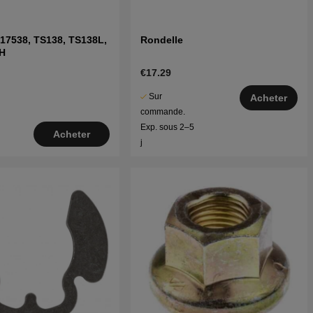
17538, TS138, TS138L,
Rondelle
H
€17.29
Sur
Acheter
commande.
Exp. sous 2–5
Acheter
j