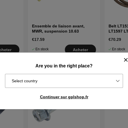
Ensemble de liaison avant,
Belt LT15
MWR, suspension 10.63
LT1597 L
€17.59
€70.29
En stock
En stock
cheter
Acheter
Are you in the right place?
Select country
Continuer sur gplshop.fr