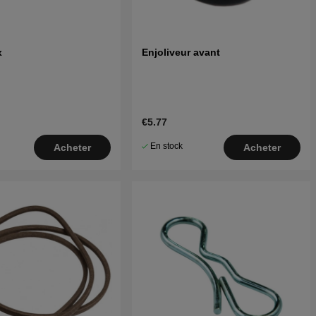
x
Enjoliveur avant
€5.77
En stock
Acheter
Acheter