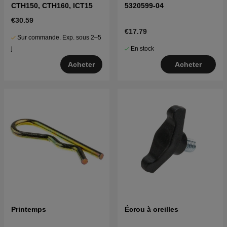
CTH150, CTH160, ICT15
5320599-04
€30.59
€17.79
Sur commande. Exp. sous 2–5
En stock
j
Acheter
Acheter
Printemps
Écrou à oreilles