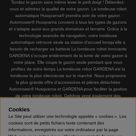
Tondez le gazon sans même lever le petit doigt ! Détendez-
vous et admirez la qualité de votre gazon. La tondeuse robot
automatique Husqvarna® prendra soin de votre gazon.
Automower® Husqvarna convient à tous les types de gazons
et s’adapte aussi aux grands domaines et terrains. Grâce à la
technologie avancée de navigation, votre tondeuse
automatique retrouve seule sa station d’accueil lorsqu’elle a
besoin de recharger sa batterie La tondeuse robot innovante
GARDENA s’occupe entièrement de la tonte de votre gazon à
votre place. Elle coupe le gazon seule pendant que vous
profitez de votre temps La tondeuse robot GARDENA est la
tondeuse la plus silencieuse sur le marché. Nous proposons
la plus grande offre d’accessoires et pièces détachées
Automower® Husqvarna et GARDENA pour faciliter la gestion
de votre tondeuse robot. Gplshop vend également des
Husqvarna Tronçonneuses, Équipement de protection
individuel, Coupe-bordures, Débroussailleuses, Taille haies,
Cookies
Motoculteurs, Souffleur, Souffleuses à neige, Nettoyeurs
Le Site peut utiliser une technologie appelée « cookies ». Les
haute pression, Aspirateur, Découpeuses, Haches, Outils
cookies sont de petits fichiers texte contenant des
forestiers, Lubrifiants, Carburants, Jouets ETC.
informations, enregistrés sur votre ordinateur par la page