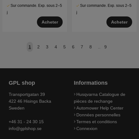
Sur commande. Exp. sous 2–5
Sur commande. Exp. sous 2–5
j
j
Acheter
Acheter
1
2
3
4
5
6
7
8
..
9
GPL shop
Informations
Transportgatan 39
Husqvarna Catalogue de
422 46 Hisings Backa
pièces de rechange
Sweden
Automower Help Center
Données personnelles
+46 31 - 24 30 15
Termes et conditions
info@gplshop.se
Connexion