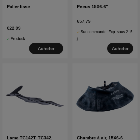
Palier lisse
Pneus 15X6-6"
€57.79
€22.99
Sur commande. Exp. sous 2–5
En stock
j
Acheter
Acheter
Lame TC142T, TC342,
Chambre à air, 15X6-6