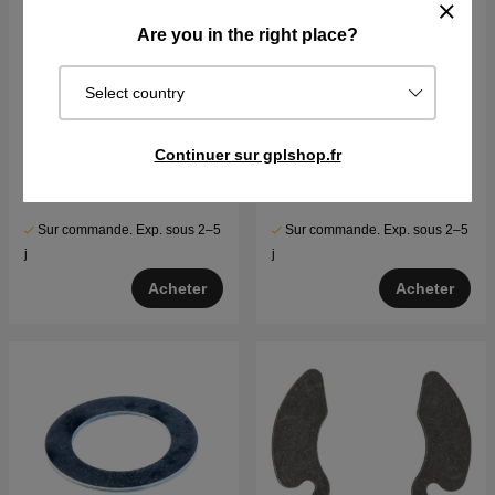
Are you in the right place?
Select country
Printemps
Lame Husqvarna CTH150,
Continuer sur gplshop.fr
CTH200, Jonsered LT2218
€20.09
€30.59
Sur commande. Exp. sous 2–5
Sur commande. Exp. sous 2–5
j
j
Acheter
Acheter