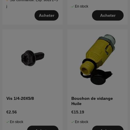
Sur commande. Exp. sous 2–5
En stock
j
Acheter
Acheter
Vis 1/4-20X5/8
Bouchon de vidange
Huile
€2.56
€15.19
En stock
En stock