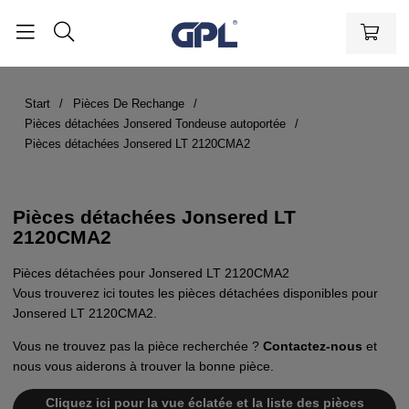
Start
Pièces De Rechange
Pièces détachées Jonsered Tondeuse autoportée
Pièces détachées Jonsered LT 2120CMA2
Pièces détachées Jonsered LT
2120CMA2
Pièces détachées pour Jonsered LT 2120CMA2
Vous trouverez ici toutes les pièces détachées disponibles pour
Jonsered LT 2120CMA2.
Vous ne trouvez pas la pièce recherchée ?
Contactez-nous
et
nous vous aiderons à trouver la bonne pièce.
Cliquez ici pour la vue éclatée et la liste des pièces