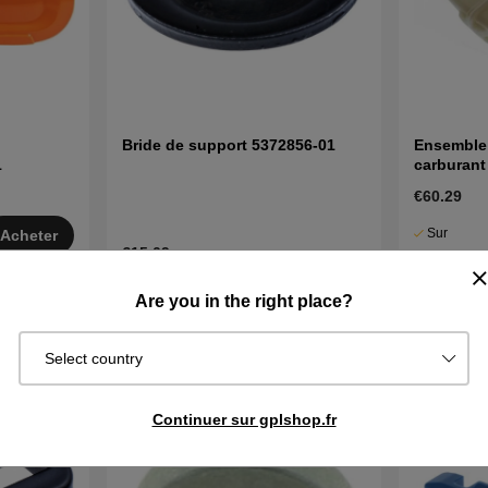
Bride de support 5372856-01
Ensemble 
1
carburant
€60.29
Sur
Acheter
€15.09
commande.
Exp. sous 2
En stock
Acheter
Are you in the right place?
j
Select country
Continuer sur gplshop.fr