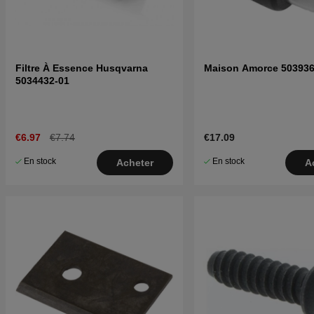
Filtre À Essence Husqvarna
Maison Amorce 503936
5034432-01
€6.97
€7.74
€17.09
En stock
En stock
Acheter
A