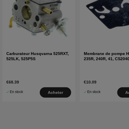
Carburateur Husqvarna 525RXT,
Membrane de pompe H
525LK, 525P5S
235R, 240R, 41, CS204
€68.39
€10.09
En stock
En stock
Acheter
A