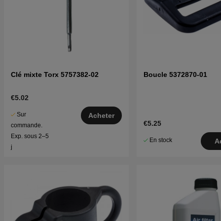
Clé mixte Torx 5757382-02
Boucle 5372870-01
€5.02
Sur
Acheter
€5.25
commande.
Exp. sous 2–5
En stock
A
j