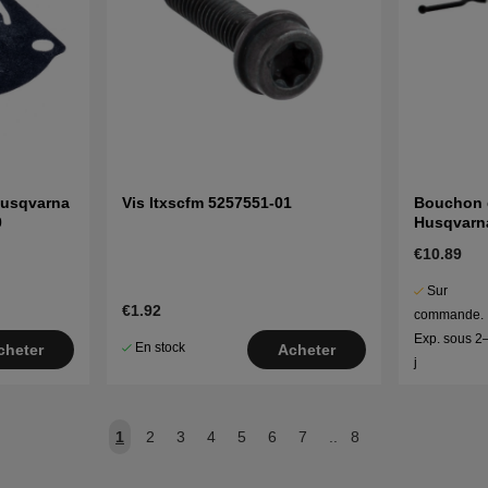
usqvarna
Vis Itxscfm 5257551-01
Bouchon d
0
Husqvarn
525HE3, 5
€10.89
Sur
€1.92
commande.
Exp. sous 2
En stock
cheter
Acheter
j
1
2
3
4
5
6
7
..
8