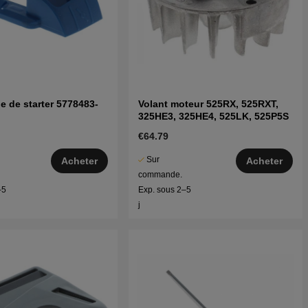
 de starter 5778483-
Volant moteur 525RX, 525RXT,
325HE3, 325HE4, 525LK, 525P5S
€64.79
Sur
Acheter
Acheter
commande.
–5
Exp. sous 2–5
j