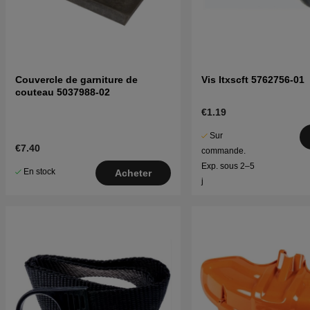
Couvercle de garniture de
Vis Itxscft 5762756-01
couteau 5037988-02
€1.19
Sur
€7.40
commande.
Exp. sous 2–5
En stock
Acheter
j