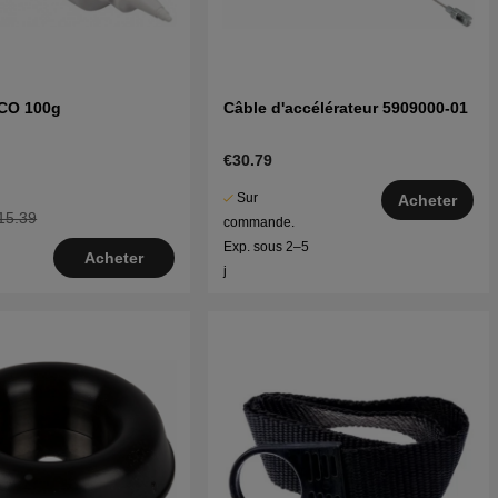
ECO 100g
Câble d'accélérateur 5909000-01
€30.79
Sur
Acheter
15.39
commande.
Exp. sous 2–5
Acheter
j