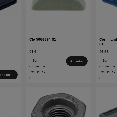
Clé 5066894-01
Commande
01
€1.64
€6.58
Sur
Sur
Acheter
commande.
commande.
Exp. sous 2–5
Exp. sous 2
cheter
j
j