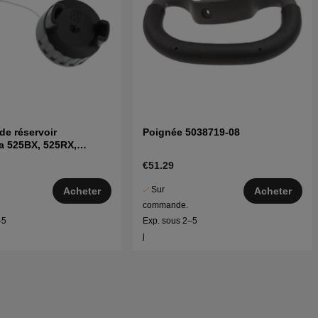
e réservoir
Poignée 5038719-08
a 525BX, 525RX,
25HE4, 525PT5S etc
€51.29
Sur
Acheter
Acheter
commande.
–5
Exp. sous 2–5
j