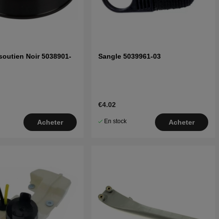
soutien Noir 5038901-
Sangle 5039961-03
€4.02
En stock
Acheter
Acheter