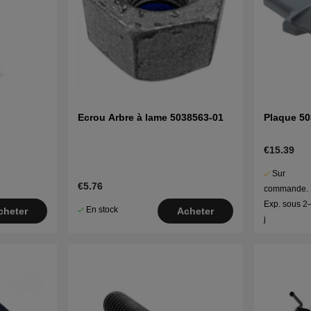
Ecrou Arbre à lame 5038563-01
Plaque 5
€15.39
Sur
€5.76
commande.
Exp. sous 2
En stock
cheter
Acheter
j