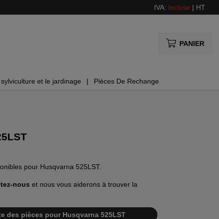
IVA:
Incluse
|
HT
PANIER
sylviculture et le jardinage
Pièces De Rechange
25LST
sponibles pour Husqvarna 525LST.
tez-nous
et nous vous aiderons à trouver la
liste des pièces pour Husqvarna 525LST