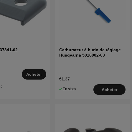
037341-02
Carburateur à burin de réglage
Husqvarna 5016002-03
Acheter
€1.37
–5
En stock
Acheter