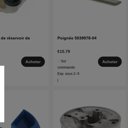
de réservoir de
Poignée 5039978-04
€15.79
Sur
Acheter
Acheter
commande.
–5
Exp. sous 2–5
j