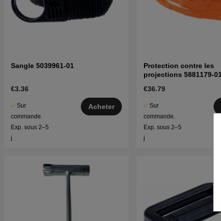
Sangle 5039961-01
Protection contre les
projections 5881179-0
€3.36
€36.79
Sur
Sur
Acheter
commande.
commande.
Exp. sous 2–5
Exp. sous 2–5
j
j