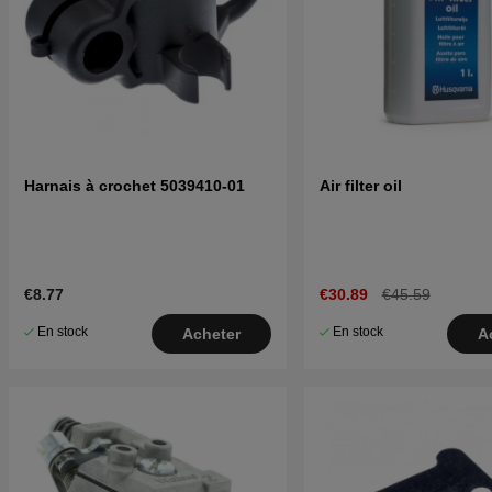
Harnais à crochet 5039410-01
Air filter oil
€8.77
€30.89
€45.59
En stock
En stock
Acheter
A