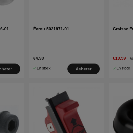
6-01
Écrou 5021971-01
Graisse 
€4.93
€13.59
€
En stock
En stock
cheter
Acheter