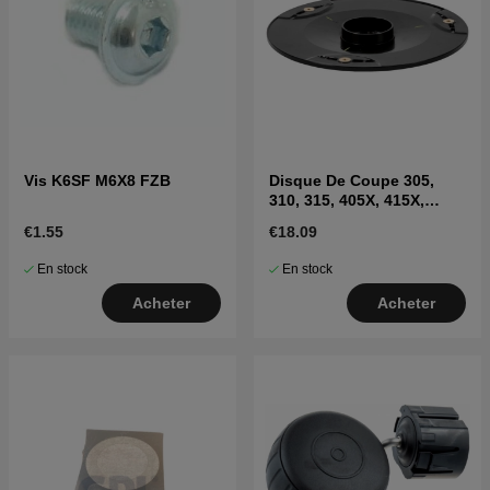
Vis K6SF M6X8 FZB
Disque De Coupe 305,
310, 315, 405X, 415X,
310E(2020-)
€1.55
€18.09
En stock
En stock
Acheter
Acheter