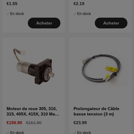
€1.55
€2.19
En stock
En stock
Acheter
Acheter
Moteur de roue 305, 310,
Prolongateur de Câble
315, 405X, 415X, 310 Mark
basse tension (3 m)
II, 315 Mark II
€150.90
€161.90
€23.99
En stock
En stock