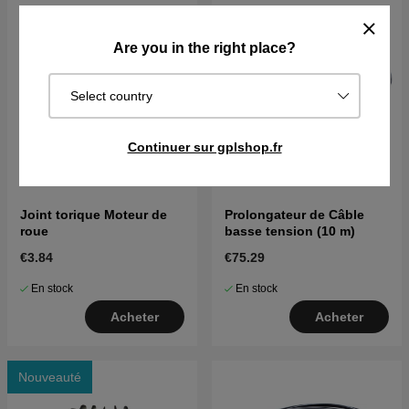
Are you in the right place?
Select country
Continuer sur gplshop.fr
Joint torique Moteur de
Prolongateur de Câble
roue
basse tension (10 m)
€3.84
€75.29
En stock
En stock
Acheter
Acheter
Nouveauté