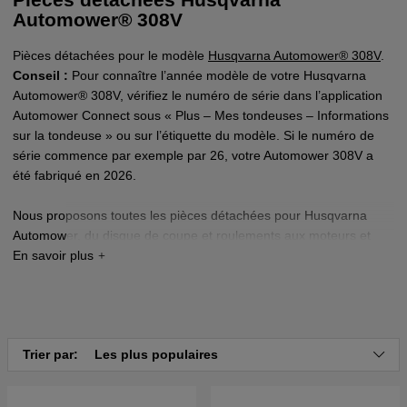
Automower® 308V
Pièces détachées pour le modèle
Husqvarna Automower® 308V
.
Conseil :
Pour connaître l’année modèle de votre Husqvarna
Automower® 308V, vérifiez le numéro de série dans l’application
Automower Connect sous « Plus – Mes tondeuses – Informations
sur la tondeuse » ou sur l’étiquette du modèle. Si le numéro de
série commence par exemple par 26, votre Automower 308V a
été fabriqué en 2026.
Nous proposons toutes les pièces détachées pour Husqvarna
Automower, du disque de coupe et roulements aux moteurs et
cartes électroniques.
Vous ne trouvez pas la pièce recherchée ? Aucun souci – nous
sommes spécialistes Automower. Contactez-nous et nous vous
aiderons.
Trier par:
Les plus populaires