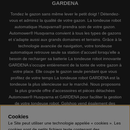
GARDENA
Tondez le gazon sans même lever le petit doigt ! Détendez-
vous et admirez la qualité de votre gazon. La tondeuse robot
automatique Husqvarna® prendra soin de votre gazon.
Automower® Husqvarna convient à tous les types de gazons
et s’adapte aussi aux grands domaines et terrains. Grâce à la
technologie avancée de navigation, votre tondeuse
automatique retrouve seule sa station d’accueil lorsqu’elle a
besoin de recharger sa batterie La tondeuse robot innovante
GARDENA s’occupe entièrement de la tonte de votre gazon à
votre place. Elle coupe le gazon seule pendant que vous
profitez de votre temps La tondeuse robot GARDENA est la
tondeuse la plus silencieuse sur le marché. Nous proposons
la plus grande offre d’accessoires et pièces détachées
Automower® Husqvarna et GARDENA pour faciliter la gestion
de votre tondeuse robot. Gplshop vend également des
Husqvarna Tronçonneuses, Équipement de protection
Cookies
individuel, Coupe-bordures, Débroussailleuses, Taille haies,
Motoculteurs, Souffleur, Souffleuses à neige, Nettoyeurs
Le Site peut utiliser une technologie appelée « cookies ». Les
haute pression, Aspirateur, Découpeuses, Haches, Outils
cookies sont de petits fichiers texte contenant des