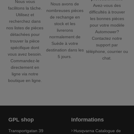
Nous vous
Nous avons de
Avez-vous des
facilitons la tâche.
nombreuses pièces
difficultés à trouver
Utilisez et
de rechange en
les bonnes pièces
recherchez dans
stock et les
pour votre modèle
nos listes de pièces
livrerons
Automower?
détachées pour
normalement de
Contactez notre
trouver la pièce
Suède à votre
support par
spécifique dont
destination dans les
téléphone, courrier ou
vous avez besoin.
5 jours.
chat.
Commandez-le
directement en
ligne via notre
boutique en ligne.
GPL shop
Informations
Transportgatan 39
Husqvarna Catalogue de