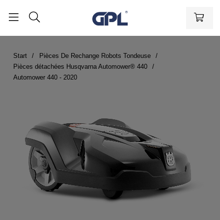
Start
Pièces De Rechange Robots Tondeuse
Pièces détachées Husqvarna Automower® 440
Automower 440 - 2020