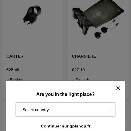
CARTER
CHARNIÈRE
€25.49
€27.19
En stock
En stock
Acheter
Acheter
Are you in the right place?
Select country
Continuer sur gplshop.fr