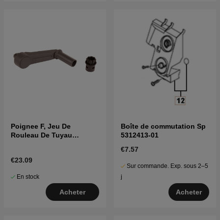
Poignee F, Jeu De
Boîte de commutation Sp
Rouleau De Tuyau
5312413-01
5960268-01
€7.57
€23.09
Sur commande. Exp. sous 2–5
En stock
j
Acheter
Acheter