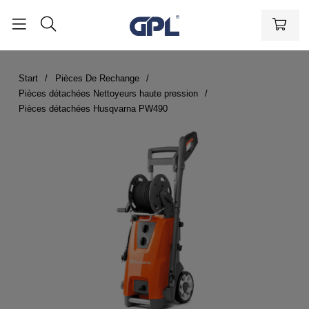
Start
Pièces De Rechange
Pièces détachées Nettoyeurs haute pression
Pièces détachées Husqvarna PW490