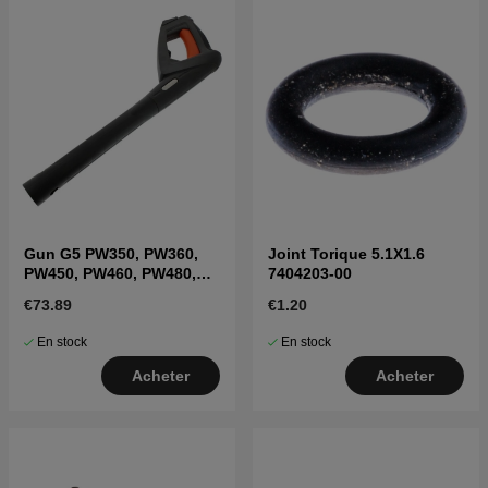
Gun G5 PW350, PW360,
Joint Torique 5.1X1.6
PW450, PW460, PW480,
7404203-00
PW490
€73.89
€1.20
En stock
En stock
Acheter
Acheter