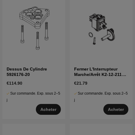
Dessus De Cylindre
Fermer L'Interrupteur
5926176-20
Marche/Arrêt K2-12-211
5926176-65
€114.90
€21.79
Sur commande. Exp. sous 2–5
Sur commande. Exp. sous 2–5
j
j
Acheter
Acheter