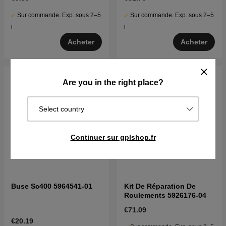
Sur commande. Exp. sous 2–5
Sur commande. Exp. sous 2–5
j
j
Acheter
Acheter
Are you in the right place?
Select country
Continuer sur gplshop.fr
Buse Sc400 5964541-01
Kit De Réparation De
Roulements 5926176-04
€71.09
€20.19