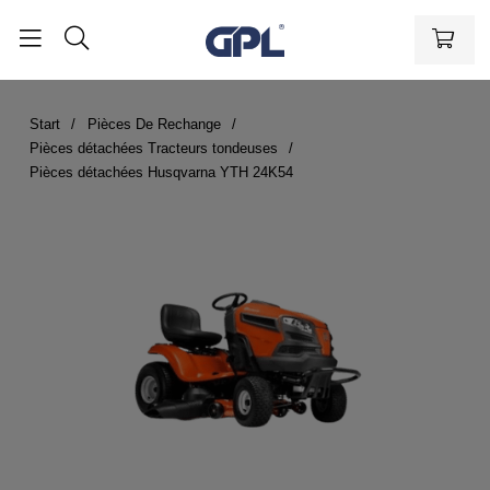
Start
Pièces De Rechange
Pièces détachées Tracteurs tondeuses
Pièces détachées Husqvarna YTH 24K54