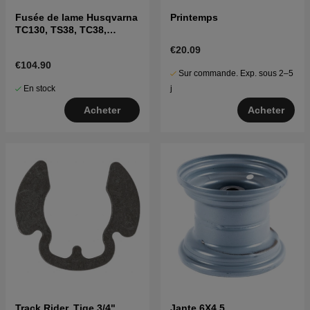
Fusée de lame Husqvarna
Printemps
TC130, TS38, TC38,
LTH126, LTH151 et autres
€20.09
€104.90
Sur commande. Exp. sous 2–5
En stock
j
Acheter
Acheter
Track Rider, Tige 3/4"
Jante 6X4.5