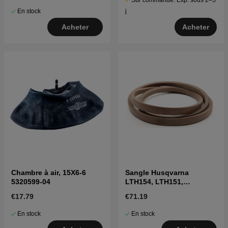
Sur commande. Exp. sous 2–5
En stock
j
Acheter
Acheter
Chambre à air, 15X6-6
Sangle Husqvarna
5320599-04
LTH154, LTH151,
Jonsered LT2218A2,
€17.79
€71.19
LT2216A2
En stock
En stock