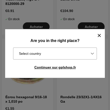
8120000-29
€0.91
€104.90
En stock
En stock
Acheter
Acheter
Are you in the right place?
Select country
Continuer sur gplshop.fr
Écrou hexagonal 9/16-18
Rondelle 23/32X1-1/4X16
x 1,010 po
Ga
€1.55