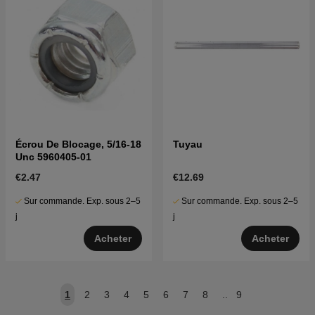
Écrou De Blocage, 5/16-18
Tuyau
Unc 5960405-01
€2.47
€12.69
Sur commande. Exp. sous 2–5
Sur commande. Exp. sous 2–5
j
j
Acheter
Acheter
1
2
3
4
5
6
7
8
..
9