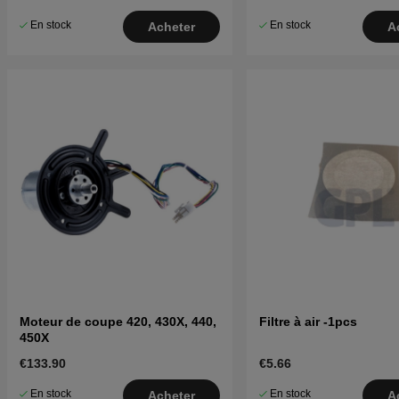
En stock
En stock
Acheter
A
Moteur de coupe 420, 430X, 440,
Filtre à air -1pcs
450X
€133.90
€5.66
En stock
En stock
Acheter
A