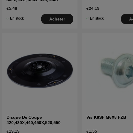
€5.48
€24.19
En stock
En stock
Acheter
A
Disque De Coupe
Vis K6SF M6X8 FZB
420,430X,440,450X,520,550
€19.19
€1.55