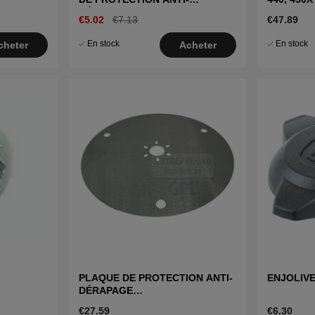
DÉRAPAGE
€5.02
€7.13
€47.89
En stock
En stock
cheter
Acheter
PLAQUE DE PROTECTION ANTI-
ENJOLIV
DÉRAPAGE
420,430X,440,450X,520,550
€27.59
€6.30