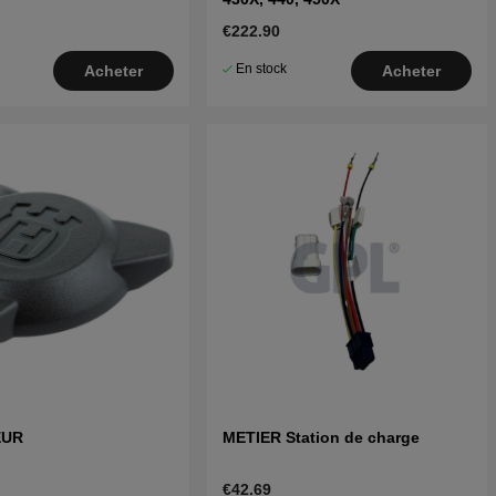
€222.90
En stock
Acheter
Acheter
EUR
METIER Station de charge
€42.69