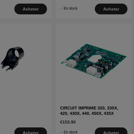
En stock
Acheter
Acheter
CIRCUIT IMPRIME 320, 330X,
420, 430X, 440, 450X, 435X
€153.90
En stock
Acheter
Acheter