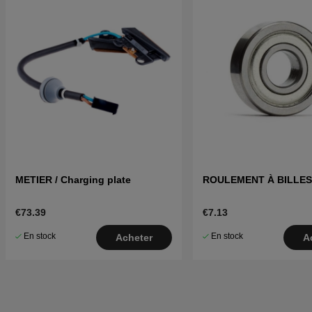
METIER / Charging plate
ROULEMENT À BILLES
€73.39
€7.13
En stock
En stock
Acheter
A