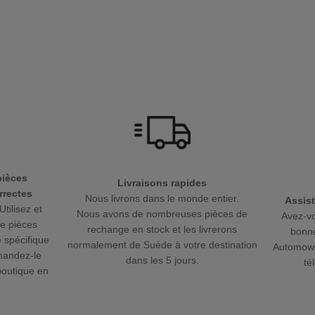
pièces
Livraisons rapides
rectes
Nous livrons dans le monde entier.
Assist
Utilisez et
Nous avons de nombreuses pièces de
Avez-vo
de pièces
rechange en stock et les livrerons
bonne
 spécifique
normalement de Suède à votre destination
Automowe
mandez-le
dans les 5 jours.
té
boutique en