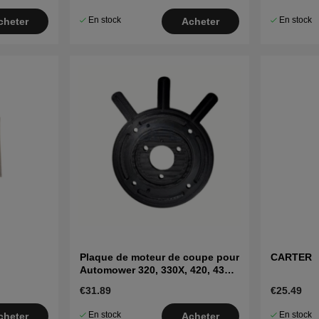
En stock
En stock
cheter
Acheter
Plaque de moteur de coupe pour
CARTER
Automower 320, 330X, 420, 430X,
440 & 450X
€31.89
€25.49
En stock
En stock
cheter
Acheter