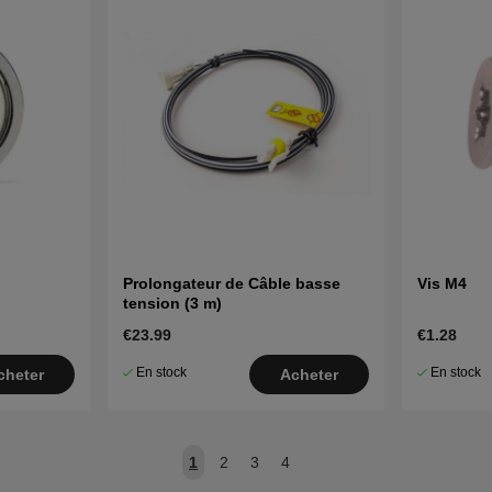
Prolongateur de Câble basse
Vis M4
tension (3 m)
€23.99
€1.28
En stock
En stock
cheter
Acheter
1
2
3
4