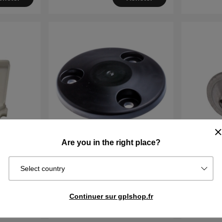
Are you in the right place?
KIT COUVERCLE
Vis ITXP
Select country
€13.39
€1.83
Continuer sur gplshop.fr
En stock
En stock
cheter
Acheter