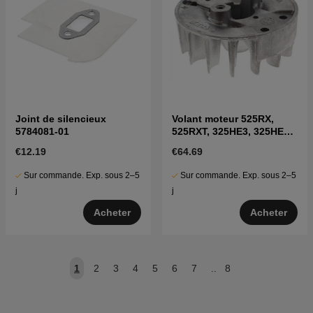
Joint de silencieux
Volant moteur 525RX,
5784081-01
525RXT, 325HE3, 325HE4,
525LK, 525P5S
€12.19
€64.69
Sur commande. Exp. sous 2–5
Sur commande. Exp. sous 2–5
j
j
Acheter
Acheter
1
2
3
4
5
6
7
..
8