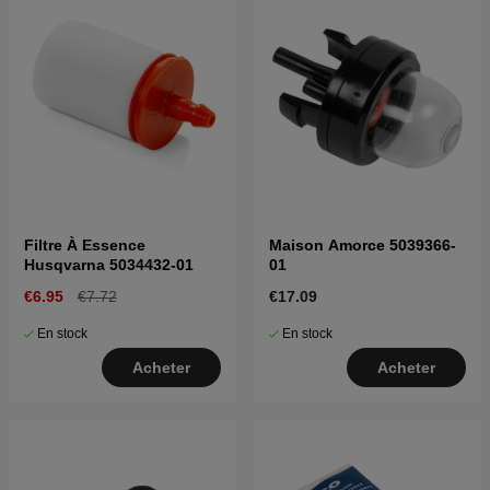
Filtre À Essence
Maison Amorce 5039366-
Husqvarna 5034432-01
01
€6.95
€7.72
€17.09
En stock
En stock
Acheter
Acheter