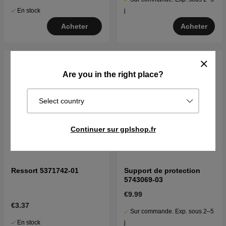
En stock
j
Acheter
Acheter
Are you in the right place?
Select country
Continuer sur gplshop.fr
Ressort 5371742-01
Support de protection
5743069-03
€9.99
€3.37
Sur commande. Exp. sous 2–5
En stock
j