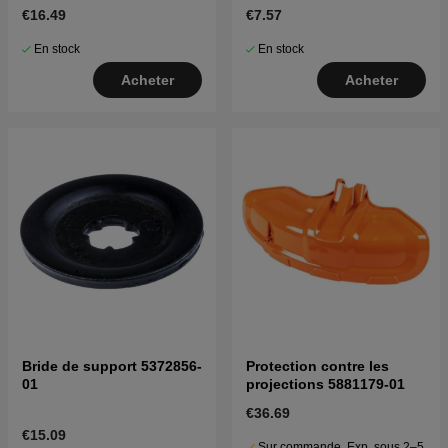
525P5S
325HE4, 525HE3
€16.49
€7.57
En stock
En stock
Acheter
Acheter
Bride de support 5372856-
Protection contre les
01
projections 5881179-01
€36.69
€15.09
Sur commande. Exp. sous 2–5