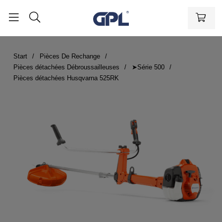
Start
Pièces De Rechange
Pièces détachées Débroussailleuses
➤Série 500
Pièces détachées Husqvarna 525RK