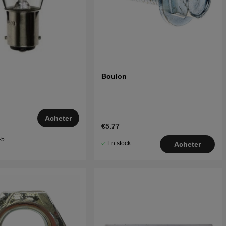
Boulon
Acheter
€5.77
–5
En stock
Acheter