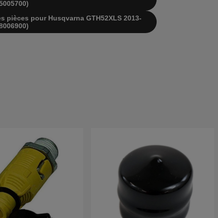
5005700)
e des pièces pour Husqvarna GTH52XLS 2013-
8006900)