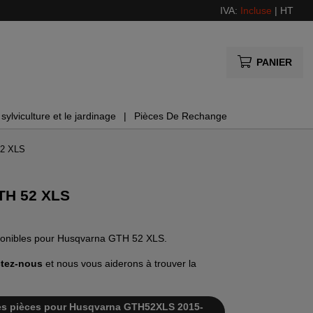
IVA:
Incluse
|
HT
PANIER
sylviculture et le jardinage
Pièces De Rechange
52 XLS
TH 52 XLS
isponibles pour Husqvarna GTH 52 XLS.
tez-nous
et nous vous aiderons à trouver la
e des pièces pour Husqvarna GTH52XLS 2015-