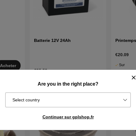
Batterie 12V 24Ah
Printemp
€20.09
Sur
Acheter
€95.59
commande.
Exp. sous 2
Épuisé
Surveiller
Are you in the right place?
j
Select country
Continuer sur gplshop.fr