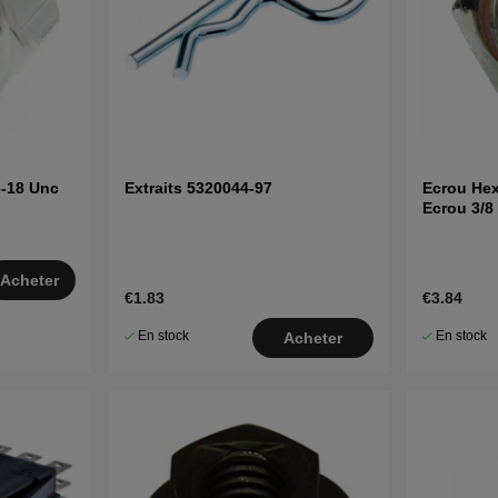
6-18 Unc
Extraits 5320044-97
Ecrou He
Ecrou 3/8
Acheter
€1.83
€3.84
En stock
En stock
Acheter