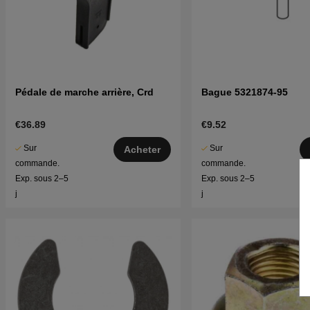
Pédale de marche arrière, Crd
Bague 5321874-95
€36.89
€9.52
Sur
Sur
Acheter
commande.
commande.
Exp. sous 2–5
Exp. sous 2–5
j
j