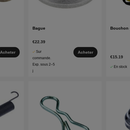
Bague
Bouchon 
€22.39
Sur
Acheter
Acheter
€15.19
commande.
Exp. sous 2–5
En stock
j