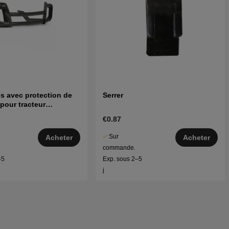
s avec protection de
Serrer
pour tracteur
a
€0.87
Sur
Acheter
Acheter
commande.
–5
Exp. sous 2–5
j