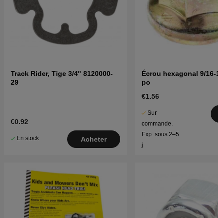
Track Rider, Tige 3/4" 8120000-
Écrou hexagonal 9/16-1
29
po
€1.56
Sur
€0.92
commande.
Exp. sous 2–5
En stock
Acheter
j