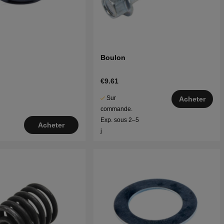
Boulon
€9.61
Sur
Acheter
commande.
Exp. sous 2–5
Acheter
j