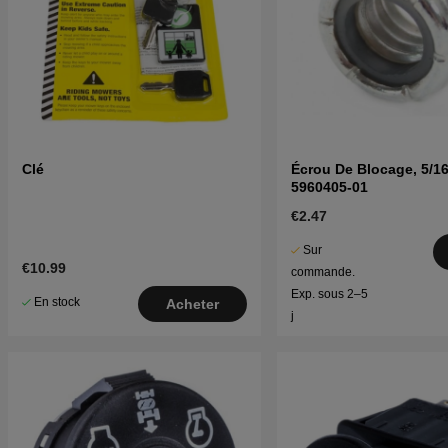
Clé
Écrou De Blocage, 5/1
5960405-01
€2.47
Sur
€10.99
commande.
Exp. sous 2–5
En stock
Acheter
j