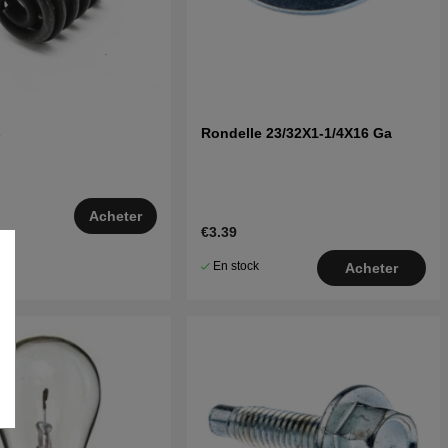
s
Rondelle 23/32X1-1/4X16 Ga
Acheter
€3.39
–5
En stock
Acheter