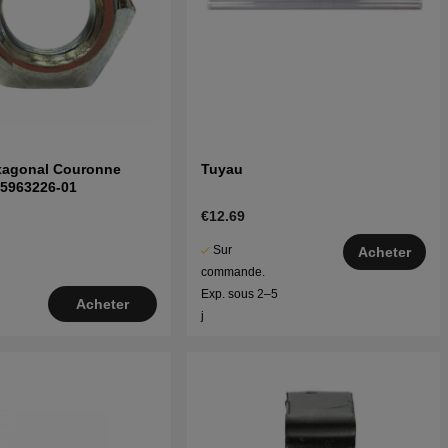
xagonal Couronne
Tuyau
 5963226-01
€12.69
Sur
Acheter
commande.
Exp. sous 2–5
Acheter
j