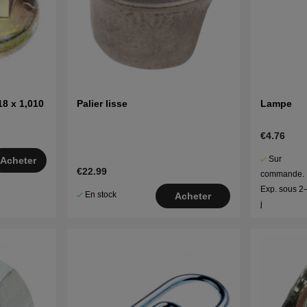
8 x 1,010
Palier lisse
Lampe
€4.76
Sur
Acheter
€22.99
commande.
Exp. sous 2
En stock
Acheter
j