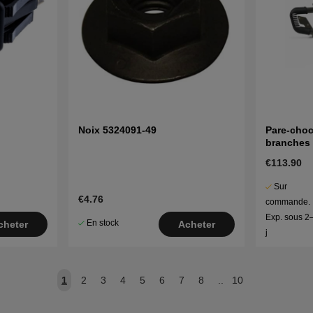
Noix 5324091-49
Pare-choc
branches 
Husqvarn
€113.90
Sur
€4.76
commande.
Exp. sous 2
En stock
cheter
Acheter
j
1
2
3
4
5
6
7
8
..
10