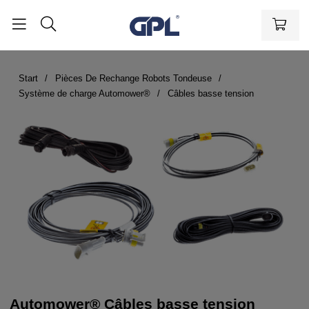
Start
Pièces De Rechange Robots Tondeuse
Système de charge Automower®
Câbles basse tension
Automower® Câbles basse tension