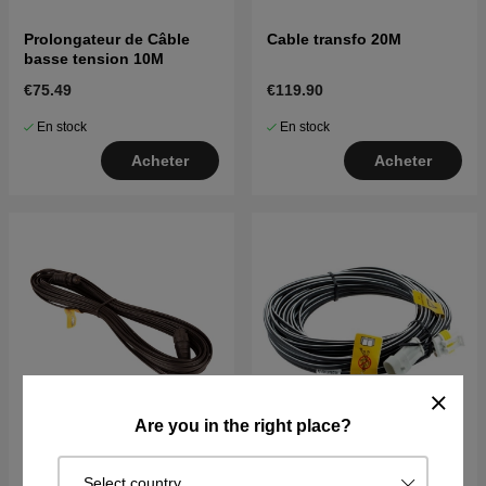
Prolongateur de Câble
Cable transfo 20M
basse tension 10M
€75.49
€119.90
En stock
En stock
Acheter
Acheter
Are you in the right place?
Cable transfo 20m
Prolongateur de Câble
Select country