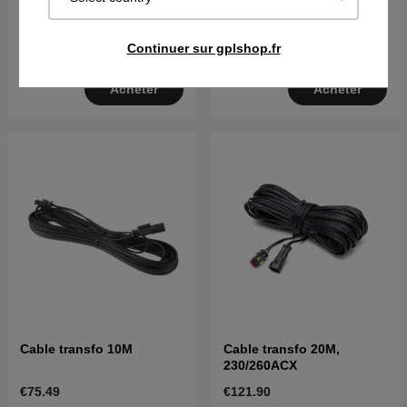
basse tension 20M
€119.90
€122.90
Continuer sur gplshop.fr
En stock
En stock
Acheter
Acheter
Cable transfo 10M
Cable transfo 20M,
230/260ACX
€75.49
€121.90