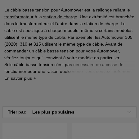
Le câble basse tension pour Automower est la rallonge reliant le
transformateur
à la
station de charge
. Une extrémité est branchée
dans le transformateur et l’autre dans la station de charge. Le
câble est spécifique à chaque modèle, même si certains modèles
utilisent le même type de câble. Par exemple, les Automower 305
(2020), 310 et 315 utilisent le même type de câble. Avant de
commander un câble basse tension pour votre Automower,
vérifiez toujours qu’il convient à votre modèle en particulier.
Si le câble basse tension n’est pas nécessaire ou a cessé de
fonctionner pour une raison quelconque, vous pouvez facilement
connecter le transformateur directement à la station de charge
sans le câble basse tension.
*
*
Attention : certains modèles doivent être équipés d’un câble
basse tension pour fonctionner. En effet, le câble basse tension
Trier par:
Les plus populaires
étant polarisé, le courant ne circulera pas si vous connectez le
transformateur directement à la station de charge. Ceci s’applique
aux Automower 440, 450X et 550.