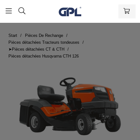
Start
Pièces De Rechange
Pièces détachées Tracteurs tondeuses
➤Pièces détachées CT & CTH
Pièces détachées Husqvarna CTH 126