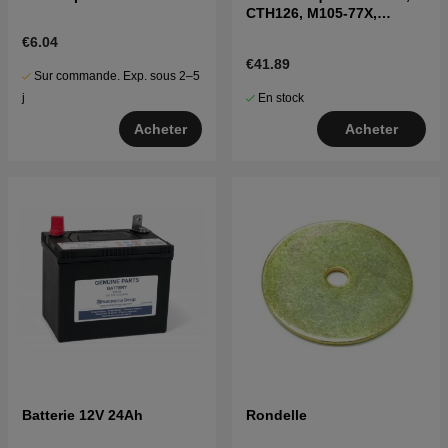
CTH126, M105-77X,
Partner P11577
€6.04
€41.89
Sur commande. Exp. sous 2–5
En stock
j
Acheter
Acheter
Batterie 12V 24Ah
Rondelle