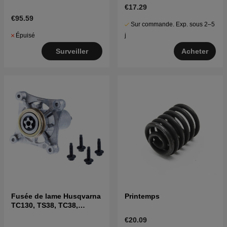
€17.29
€95.59
Sur commande. Exp. sous 2–5
Épuisé
j
Surveiller
Acheter
Fusée de lame Husqvarna
Printemps
TC130, TS38, TC38,
LTH126, LTH151 et autres
€20.09