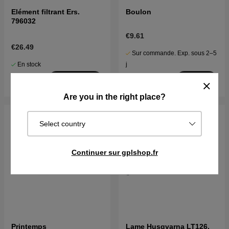
Elément filtrant Ers.
Boulon
796032
€9.61
€26.49
Sur commande. Exp. sous 2–5
En stock
j
Acheter
Acheter
Are you in the right place?
Select country
Continuer sur gplshop.fr
Printemps
Lame Husqvarna LT126,