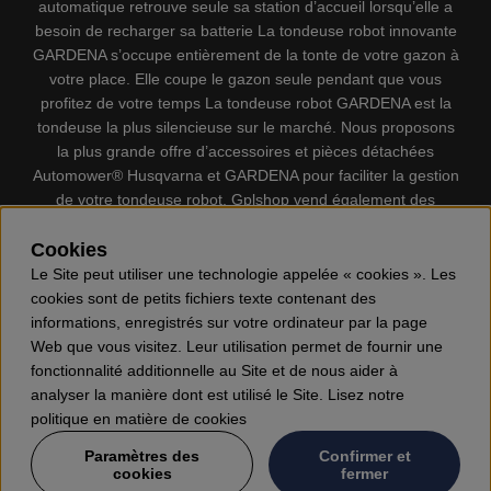
automatique retrouve seule sa station d’accueil lorsqu’elle a
besoin de recharger sa batterie La tondeuse robot innovante
GARDENA s’occupe entièrement de la tonte de votre gazon à
votre place. Elle coupe le gazon seule pendant que vous
profitez de votre temps La tondeuse robot GARDENA est la
tondeuse la plus silencieuse sur le marché. Nous proposons
la plus grande offre d’accessoires et pièces détachées
Automower® Husqvarna et GARDENA pour faciliter la gestion
de votre tondeuse robot. Gplshop vend également des
Husqvarna Tronçonneuses, Équipement de protection
Cookies
individuel, Coupe-bordures, Débroussailleuses, Taille haies,
Motoculteurs, Souffleur, Souffleuses à neige, Nettoyeurs
Le Site peut utiliser une technologie appelée « cookies ». Les
haute pression, Aspirateur, Découpeuses, Haches, Outils
cookies sont de petits fichiers texte contenant des
forestiers, Lubrifiants, Carburants, Jouets ETC.
informations, enregistrés sur votre ordinateur par la page
Web que vous visitez. Leur utilisation permet de fournir une
fonctionnalité additionnelle au Site et de nous aider à
analyser la manière dont est utilisé le Site. Lisez notre
politique en matière de cookies
Paramètres des
Confirmer et
cookies
fermer