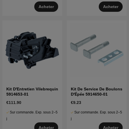
Acheter
Acheter
Kit D'Entretien Vilebrequin
Kit De Service De Boulons
5914653-01
D'Épée 5914650-01
€111.90
€9.23
Sur commande. Exp. sous 2–5
Sur commande. Exp. sous 2–5
j
j
Acheter
Acheter