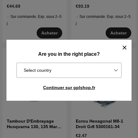
5914661-01
€44.69
€93.19
Sur commande. Exp. sous 2–5
Sur commande. Exp. sous 2–5
j
j
Acheter
Acheter
Are you in the right place?
Select country
Continuer sur gplshop.fr
Tambour D'Embrayage
Ecrou Hexagonal M8-1
Husqvarna 130, 135 Mark
Droit Gr8 5300161-34
II
€2.47