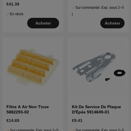
€41.39
Sur commande. Exp. sous 2–5
En stock
j
Acheter
Acheter
Filtre A Air Non Tisse
Kit De Service De Plaque
5882293-02
D'Épée 5914649-01
€14.69
€9.41
Sur commande. Exp. sous 2–5
Sur commande. Exp. sous 2–5