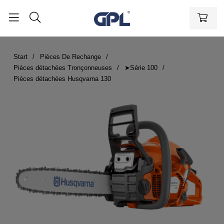
Start
Pièces De Rechange
Pièces détachées Tronçonneuses
➤Série 100
Pièces détachées Husqvarna 130