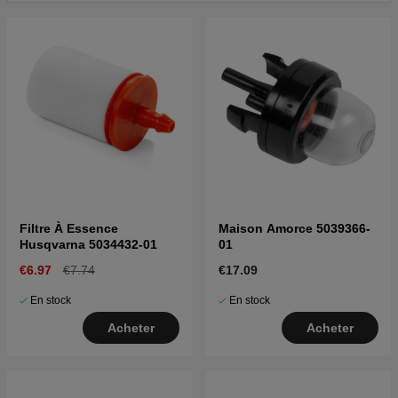
Filtre À Essence
Maison Amorce 5039366-
Husqvarna 5034432-01
01
€6.97
€7.74
€17.09
En stock
En stock
Acheter
Acheter