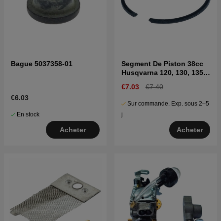
Bague 5037358-01
Segment De Piston 38cc
Husqvarna 120, 130, 135,
236, 240
€7.03
€7.40
€6.03
Sur commande. Exp. sous 2–5
En stock
j
Acheter
Acheter