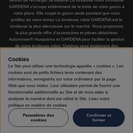
besoin de recharger sa batterie La tondeuse robot innovante
GARDENA s’occupe entièrement de la tonte de votre gazon à
votre place. Elle coupe le gazon seule pendant que vous
profitez de votre temps La tondeuse robot GARDENA est la
tondeuse la plus silencieuse sur le marché. Nous proposons
la plus grande offre d’accessoires et pièces détachées
Automower® Husqvarna et GARDENA pour faciliter la gestion
de votre tondeuse robot. Gplshop vend également des
Husqvarna Tronçonneuses, Équipement de protection
Cookies
individuel, Coupe-bordures, Débroussailleuses, Taille haies,
Motoculteurs, Souffleur, Souffleuses à neige, Nettoyeurs
Le Site peut utiliser une technologie appelée « cookies ». Les
haute pression, Aspirateur, Découpeuses, Haches, Outils
cookies sont de petits fichiers texte contenant des
forestiers, Lubrifiants, Carburants, Jouets ETC.
informations, enregistrés sur votre ordinateur par la page
Web que vous visitez. Leur utilisation permet de fournir une
fonctionnalité additionnelle au Site et de nous aider à
analyser la manière dont est utilisé le Site. Lisez notre
politique en matière de cookies
Paramètres des
Confirmer et
cookies
fermer