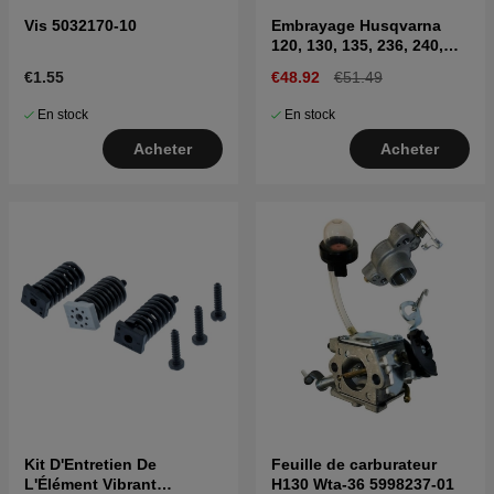
Vis 5032170-10
Embrayage Husqvarna
120, 130, 135, 236, 240,
CS2234, CS2238
€1.55
€48.92
€51.49
En stock
En stock
Acheter
Acheter
Kit D'Entretien De
Feuille de carburateur
L'Élément Vibrant
H130 Wta-36 5998237-01