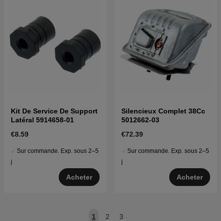
Kit De Service De Support
Silencieux Complet 38Cc
Latéral 5914658-01
5012662-03
€8.59
€72.39
Sur commande. Exp. sous 2–5
Sur commande. Exp. sous 2–5
j
j
Acheter
Acheter
1
2
3