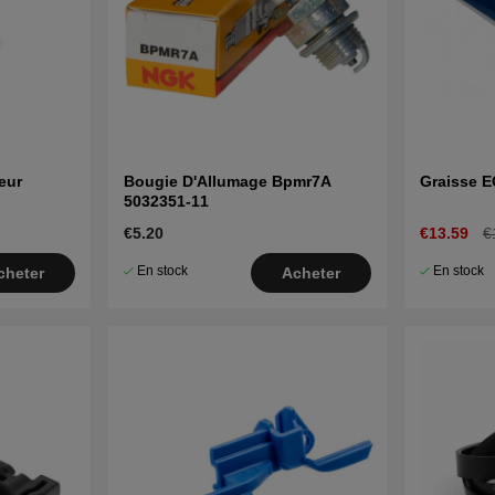
eur
Bougie D'Allumage Bpmr7A
Graisse 
5032351-11
€5.20
€13.59
€
En stock
En stock
cheter
Acheter