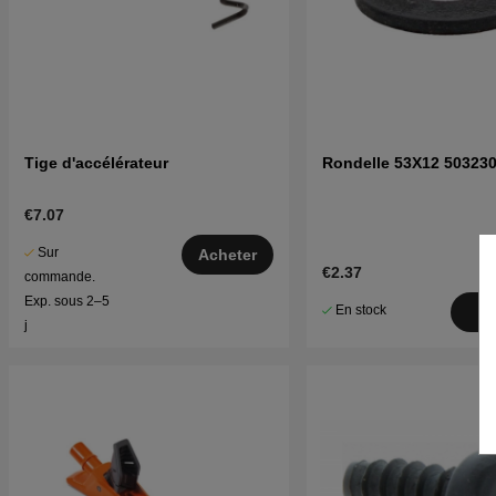
Tige d'accélérateur
Rondelle 53X12 503230
€7.07
Sur
Acheter
€2.37
commande.
Exp. sous 2–5
En stock
A
j