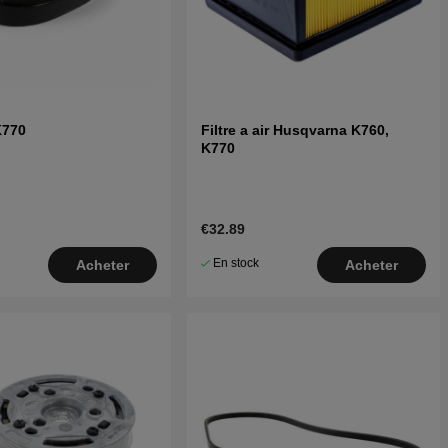
K770
Filtre a air Husqvarna K760,
K770
€32.89
En stock
Acheter
Acheter