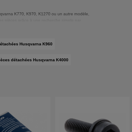
usqvarna K770, K970, K1270 ou un autre modèle,
s pièces grâce à une recherche simple par
tez-nous
et nous vous aiderons à trouver la
détachées Husqvarna K960
ièces détachées Husqvarna K4000