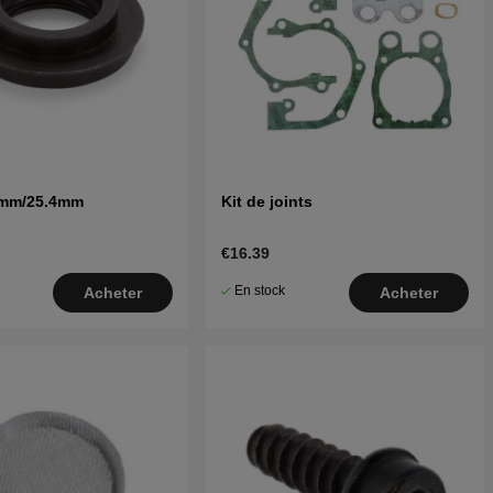
0mm/25.4mm
Kit de joints
€16.39
En stock
Acheter
Acheter