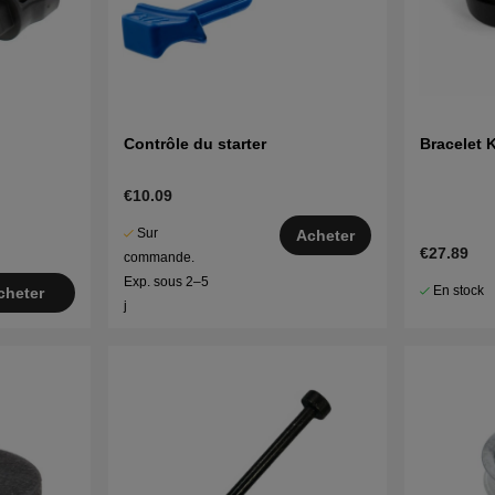
Contrôle du starter
Bracelet 
€10.09
Sur
Acheter
€27.89
commande.
Exp. sous 2–5
En stock
cheter
j