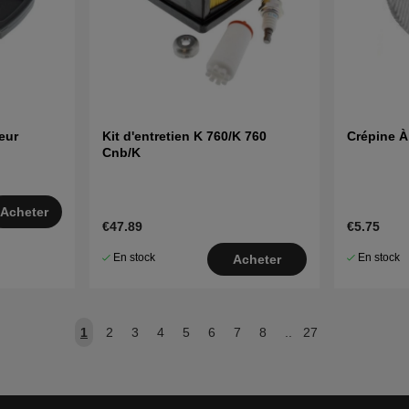
eur
Kit d'entretien K 760/K 760
Crépine À
Cnb/K
Acheter
€47.89
€5.75
En stock
En stock
Acheter
1
2
3
4
5
6
7
8
..
27