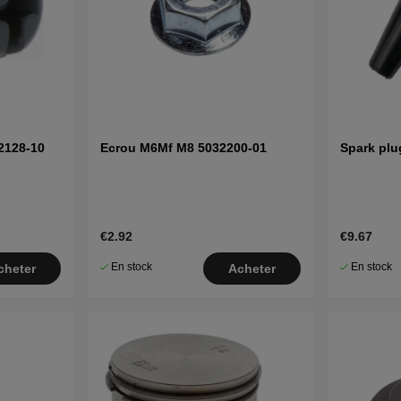
32128-10
Ecrou M6Mf M8 5032200-01
Spark plu
€2.92
€9.67
En stock
En stock
cheter
Acheter