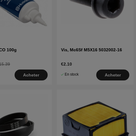
ECO 100g
Vis, Mc6Sf M5X16 5032002-16
15.39
€2.10
En stock
Acheter
Acheter