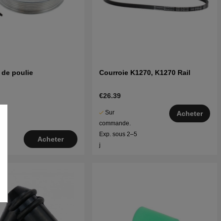
de poulie
Courroie K1270, K1270 Rail
€26.39
Sur
Acheter
commande.
Exp. sous 2–5
Acheter
j