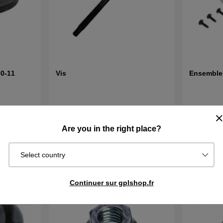
0-11
Vis
Ensemble 
€3.19
€63.09
Are you in the right place?
En stock
En stock
cheter
Acheter
Select country
Continuer sur gplshop.fr