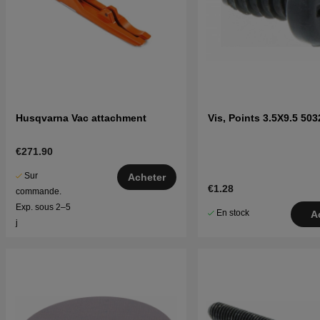
Husqvarna Vac attachment
Vis, Points 3.5X9.5 50
€271.90
Sur
Acheter
€1.28
commande.
Exp. sous 2–5
En stock
A
j