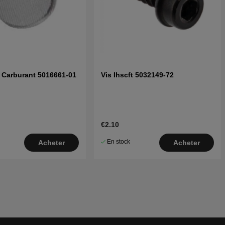
 Carburant 5016661-01
Vis Ihscft 5032149-72
€2.10
En stock
Acheter
Acheter