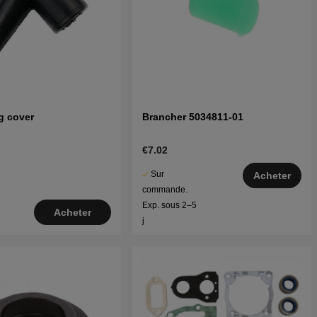
g cover
Brancher 5034811-01
€7.02
Sur
Acheter
commande.
Exp. sous 2–5
Acheter
j