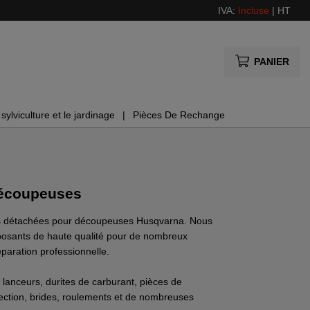
IVA:
Incluse
|
HT
PANIER
sylviculture et le jardinage
Pièces De Rechange
Découpeuses
s détachées pour découpeuses Husqvarna. Nous
posants de haute qualité pour de nombreux
éparation professionnelle.
 lanceurs, durites de carburant, pièces de
ection, brides, roulements et de nombreuses