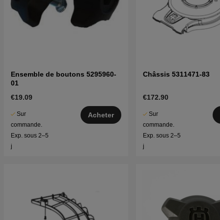
Ensemble de boutons 5295960-
Châssis 5311471-83
01
€19.09
€172.90
Sur
Sur
Acheter
commande.
commande.
Exp. sous 2–5
Exp. sous 2–5
j
j