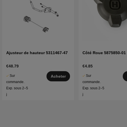
Ajusteur de hauteur 5311467-47
Côté Roue 5875850-01
€48.79
€4.85
Sur
Sur
Acheter
commande.
commande.
Exp. sous 2–5
Exp. sous 2–5
j
j