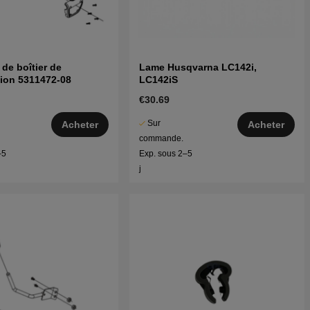
de boîtier de
Lame Husqvarna LC142i,
ion 5311472-08
LC142iS
€30.69
Sur
Acheter
Acheter
commande.
–5
Exp. sous 2–5
j