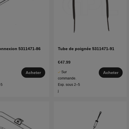
onnexion 5311471-86
Tube de poignée 5311471-91
€47.99
Sur
Acheter
Acheter
commande.
–5
Exp. sous 2–5
j