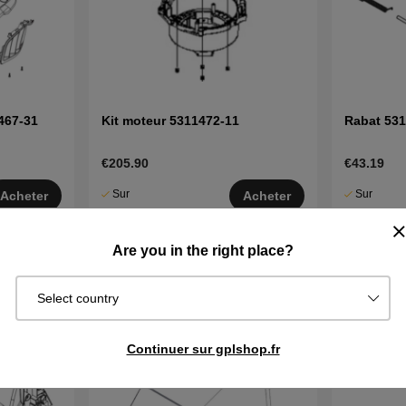
467-31
Kit moteur 5311472-11
Rabat 53
€205.90
€43.19
Sur
Sur
Acheter
Acheter
commande.
commande.
Exp. sous 2–5
Exp. sous 2
Are you in the right place?
j
j
Select country
Continuer sur gplshop.fr