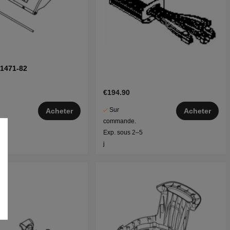
11471-82
€194.90
Sur
Acheter
Acheter
commande.
–5
Exp. sous 2–5
j