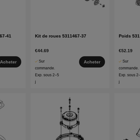
67-41
Kit de roues 5311467-37
Poids 531
€44.69
€52.19
Sur
Sur
Acheter
Acheter
commande.
commande.
Exp. sous 2–5
Exp. sous 2
j
j