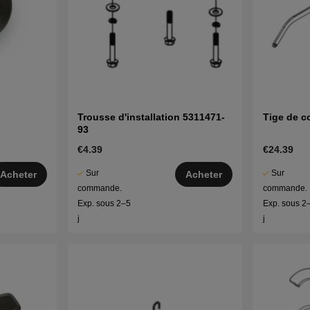
Trousse d'installation 5311471-
Tige de c
93
€4.39
€24.39
Sur
Sur
Acheter
Acheter
commande.
commande.
Exp. sous 2–5
Exp. sous 2
j
j