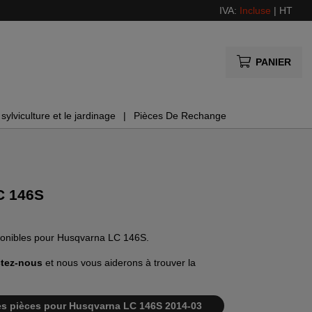
IVA:
Incluse
|
HT
PANIER
sylviculture et le jardinage
Pièces De Rechange
C 146S
sponibles pour Husqvarna LC 146S.
tez-nous
et nous vous aiderons à trouver la
e des pièces pour Husqvarna LC 146S 2014-03