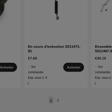
En cours d'exécution 5311471-
Ensemble 
81
5311467-
€7.69
€30.19
Sur
Sur
Acheter
Acheter
commande.
commande.
Exp. sous 2–5
Exp. sous 2
j
j
1
2