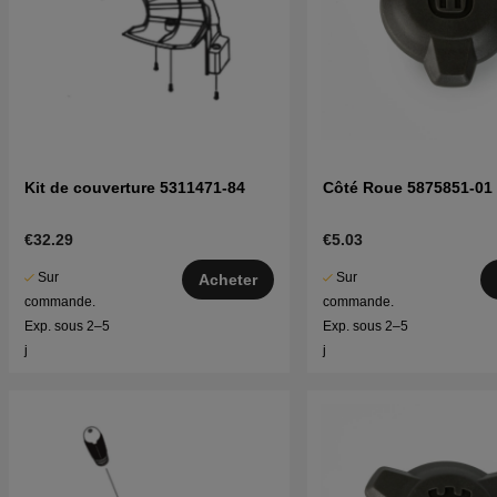
Kit de couverture 5311471-84
Côté Roue 5875851-01
€32.29
€5.03
Sur
Sur
Acheter
commande.
commande.
Exp. sous 2–5
Exp. sous 2–5
j
j