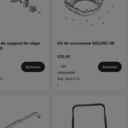
de support de siège
Kit de couverture 5311467-36
50
€35.69
Sur
Acheter
Acheter
commande.
–5
Exp. sous 2–5
j