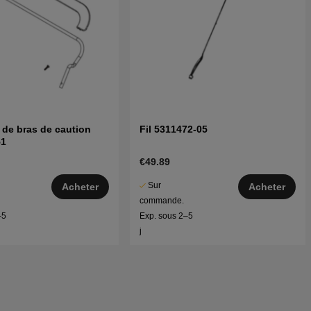
de bras de caution
Fil 5311472-05
51
€49.89
Sur
Acheter
Acheter
commande.
–5
Exp. sous 2–5
j