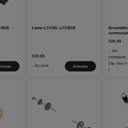
142iS
Lame LC142i, LC142iS
Ensemble 
commutat
€26.09
Sur
€30.69
commande.
Exp. sous 2
En stock
cheter
Acheter
j