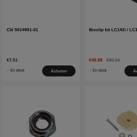
Clé 5014901-01
Bioclip kit LC142i / LC
€7.51
€45.59
€50.19
En stock
En stock
Acheter
A