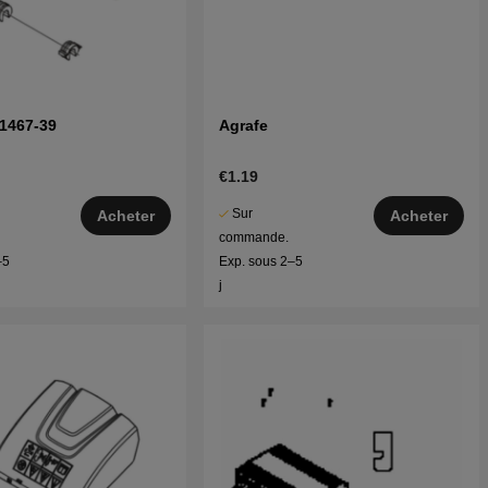
1467-39
Agrafe
€1.19
Sur
Acheter
Acheter
commande.
–5
Exp. sous 2–5
j