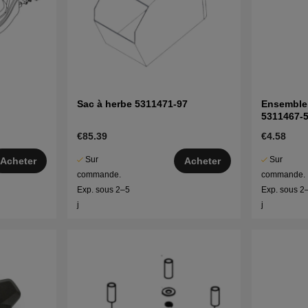
Sac à herbe 5311471-97
Ensemble 
5311467-
€85.39
€4.58
Sur
Sur
Acheter
Acheter
commande.
commande.
Exp. sous 2–5
Exp. sous 2
j
j