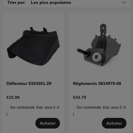
Cliquez ici pour la vue éclatée et la liste des pièces
Trier par:
Les plus populaires
pour Husqvarna LC 356VB 2016-07 (96141028803)
Déflecteur 5324261-29
Règlements 5814979-08
€15.99
€34.79
Sur commande. Exp. sous 2–5
Sur commande. Exp. sous 2–5
j
j
Acheter
Acheter