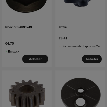
Noix 5324091-49
Offre
€9.41
€4.75
Sur commande. Exp. sous 2–5
En stock
j
Acheter
Acheter