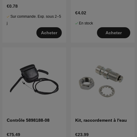
5961364-01
€0.78
€4.02
Sur commande. Exp. sous 2–5
En stock
j
Acheter
Acheter
Contrôle 5898188-08
Kit, raccordement à l'eau
€75.49
€23.99