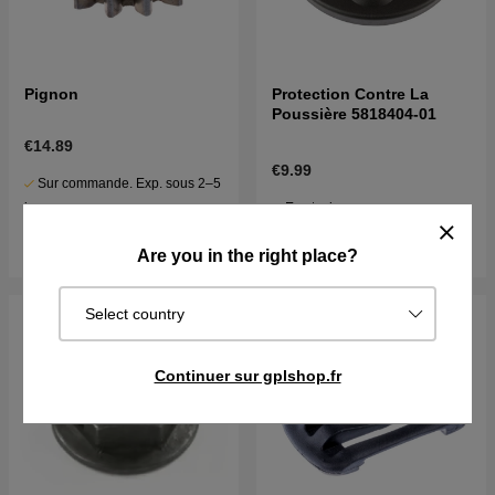
Pignon
Protection Contre La
Poussière 5818404-01
€14.89
€9.99
Sur commande. Exp. sous 2–5
En stock
j
Acheter
Acheter
Are you in the right place?
Select country
Continuer sur gplshop.fr