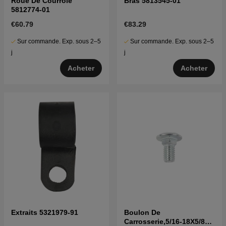
Roue De Courroie
Bras 5813545-01
5812774-01
€60.79
€83.29
Sur commande. Exp. sous 2–5
Sur commande. Exp. sous 2–5
j
j
Acheter
Acheter
Extraits 5321979-91
Boulon De
Carrosserie,5/16-18X5/8