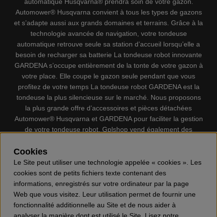
automatique Husqvarna® prendra soin de votre gazon.
Automower® Husqvarna convient à tous les types de gazons
et s’adapte aussi aux grands domaines et terrains. Grâce à la
technologie avancée de navigation, votre tondeuse
automatique retrouve seule sa station d’accueil lorsqu’elle a
besoin de recharger sa batterie La tondeuse robot innovante
GARDENA s’occupe entièrement de la tonte de votre gazon à
votre place. Elle coupe le gazon seule pendant que vous
profitez de votre temps La tondeuse robot GARDENA est la
tondeuse la plus silencieuse sur le marché. Nous proposons
la plus grande offre d’accessoires et pièces détachées
Automower® Husqvarna et GARDENA pour faciliter la gestion
de votre tondeuse robot. Gplshop vend également des
Husqvarna Tronçonneuses, Équipement de protection
individuel, Coupe-bordures, Débroussailleuses, Taille haies,
Cookies
Motoculteurs, Souffleur, Souffleuses à neige, Nettoyeurs
Le Site peut utiliser une technologie appelée « cookies ». Les
haute pression, Aspirateur, Découpeuses, Haches, Outils
cookies sont de petits fichiers texte contenant des
forestiers, Lubrifiants, Carburants, Jouets ETC.
informations, enregistrés sur votre ordinateur par la page
Web que vous visitez. Leur utilisation permet de fournir une
fonctionnalité additionnelle au Site et de nous aider à
analyser la manière dont est utilisé le Site. Lisez notre