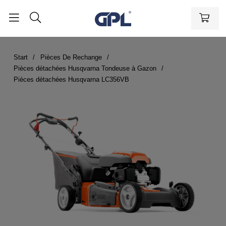
Start
Pièces De Rechange
Pièces détachées Husqvarna Tondeuse à Gazon
Pièces détachées Husqvarna LC356VB