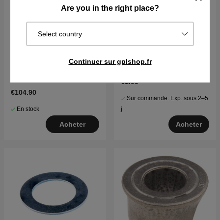
Are you in the right place?
Select country
Jante 6X4.5
Écrou hexagonal 9/16-18
Continuer sur gplshop.fr
x 1,010 po
€1.55
€104.90
Sur commande. Exp. sous 2–5
En stock
j
Acheter
Acheter