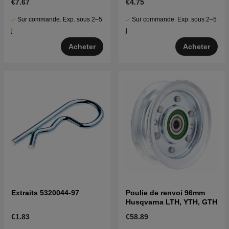
€7.67
€4.75
Sur commande. Exp. sous 2–5
Sur commande. Exp. sous 2–5
j
j
Acheter
Acheter
Extraits 5320044-97
Poulie de renvoi 96mm
Husqvarna LTH, YTH, GTH
€1.83
€58.89