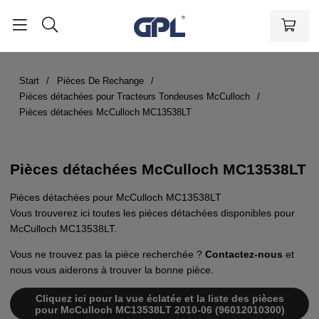
Start
Pièces De Rechange
Pièces détachées pour Tracteurs Tondeuses McCulloch
Pièces détachées McCulloch MC13538LT
Pièces détachées McCulloch MC13538LT
Pièces détachées pour McCulloch MC13538LT
Vous trouverez ici toutes les pièces détachées disponibles pour
McCulloch MC13538LT.
Vous ne trouvez pas la pièce recherchée ?
Contactez-nous
et
nous vous aiderons à trouver la bonne pièce.
Cliquez ici pour la vue éclatée et la liste des pièces
pour McCulloch MC13538LT 2010-06 (96012010300)