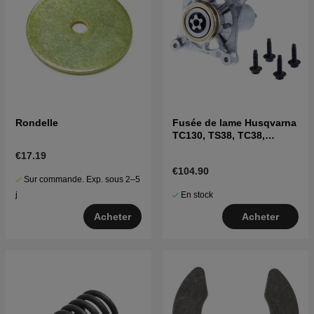
Rondelle
Fusée de lame Husqvarna
TC130, TS38, TC38,
LTH126, LTH151 et autres
€17.19
€104.90
Sur commande. Exp. sous 2–5
En stock
j
Acheter
Acheter