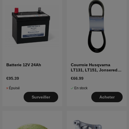
Batterie 12V 24Ah
Courroie Husqvarna
LT131, LT151, Jonsered
LT2113A, LT2115A
€95.39
€66.99
Épuisé
En stock
Surveiller
Acheter