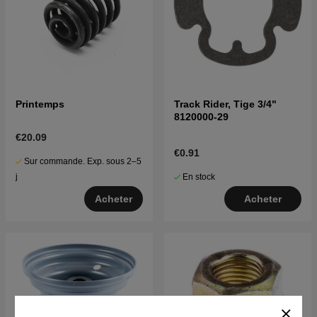
Printemps
Track Rider, Tige 3/4"
8120000-29
€20.09
€0.91
Sur commande. Exp. sous 2–5
En stock
j
Acheter
Acheter