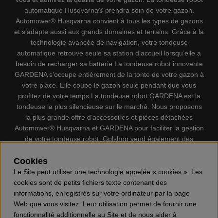
automatique Husqvarna® prendra soin de votre gazon.
Automower® Husqvarna convient à tous les types de gazons
et s’adapte aussi aux grands domaines et terrains. Grâce à la
technologie avancée de navigation, votre tondeuse
automatique retrouve seule sa station d’accueil lorsqu’elle a
besoin de recharger sa batterie La tondeuse robot innovante
GARDENA s’occupe entièrement de la tonte de votre gazon à
votre place. Elle coupe le gazon seule pendant que vous
profitez de votre temps La tondeuse robot GARDENA est la
tondeuse la plus silencieuse sur le marché. Nous proposons
la plus grande offre d’accessoires et pièces détachées
Automower® Husqvarna et GARDENA pour faciliter la gestion
de votre tondeuse robot. Gplshop vend également des
Husqvarna Tronçonneuses, Équipement de protection
individuel, Coupe-bordures, Débroussailleuses, Taille haies,
Cookies
Motoculteurs, Souffleur, Souffleuses à neige, Nettoyeurs
Le Site peut utiliser une technologie appelée « cookies ». Les
haute pression, Aspirateur, Découpeuses, Haches, Outils
cookies sont de petits fichiers texte contenant des
forestiers, Lubrifiants, Carburants, Jouets ETC.
informations, enregistrés sur votre ordinateur par la page
Web que vous visitez. Leur utilisation permet de fournir une
fonctionnalité additionnelle au Site et de nous aider à