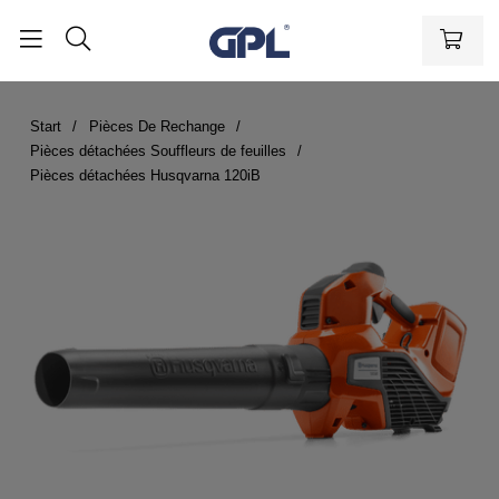
Start
Pièces De Rechange
Pièces détachées Souffleurs de feuilles
Pièces détachées Husqvarna 120iB