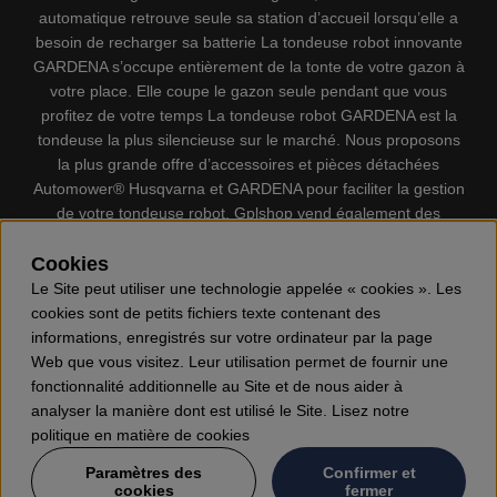
automatique retrouve seule sa station d’accueil lorsqu’elle a
besoin de recharger sa batterie La tondeuse robot innovante
GARDENA s’occupe entièrement de la tonte de votre gazon à
votre place. Elle coupe le gazon seule pendant que vous
profitez de votre temps La tondeuse robot GARDENA est la
tondeuse la plus silencieuse sur le marché. Nous proposons
la plus grande offre d’accessoires et pièces détachées
Automower® Husqvarna et GARDENA pour faciliter la gestion
de votre tondeuse robot. Gplshop vend également des
Husqvarna Tronçonneuses, Équipement de protection
Cookies
individuel, Coupe-bordures, Débroussailleuses, Taille haies,
Motoculteurs, Souffleur, Souffleuses à neige, Nettoyeurs
Le Site peut utiliser une technologie appelée « cookies ». Les
haute pression, Aspirateur, Découpeuses, Haches, Outils
cookies sont de petits fichiers texte contenant des
forestiers, Lubrifiants, Carburants, Jouets ETC.
informations, enregistrés sur votre ordinateur par la page
Web que vous visitez. Leur utilisation permet de fournir une
fonctionnalité additionnelle au Site et de nous aider à
analyser la manière dont est utilisé le Site. Lisez notre
politique en matière de cookies
Paramètres des
Confirmer et
cookies
fermer