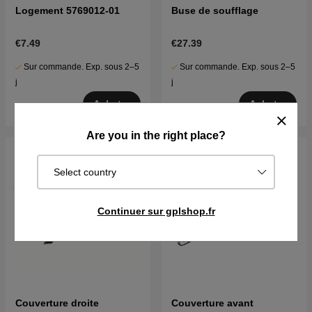
Logement 5769012-01
Buse de soufflage
€7.49
€27.39
Sur commande. Exp. sous 2–5
Sur commande. Exp. sous 2–5
j
j
Acheter
Acheter
Are you in the right place?
Select country
Continuer sur gplshop.fr
Couverture droite
Couverture avant