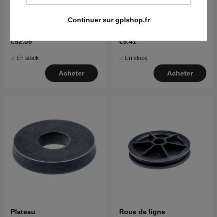
Tendeur de courroie
Bloc de roulement
Continuer sur gplshop.fr
€52.09
€9.41
En stock
En stock
Acheter
Acheter
Plateau
Roue de ligne