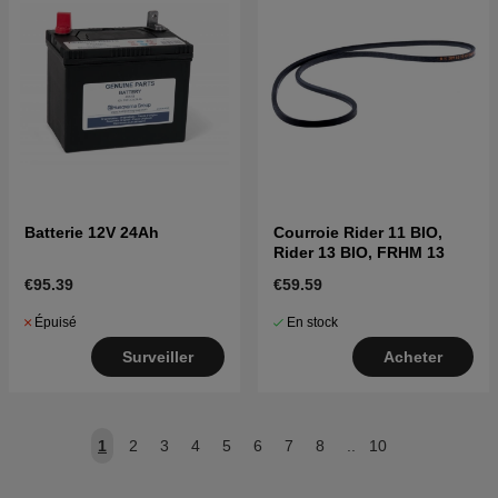
Batterie 12V 24Ah
Courroie Rider 11 BIO,
Rider 13 BIO, FRHM 13
€95.39
€59.59
Épuisé
En stock
Surveiller
Acheter
1
2
3
4
5
6
7
8
..
10