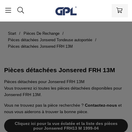
Start
Pièces De Rechange
Pièces détachées Jonsered Tondeuse autoportée
Pièces détachées Jonsered FRH 13M
Pièces détachées Jonsered FRH 13M
Pièces détachées pour Jonsered FRH 13M
Vous trouverez ici toutes les pièces détachées disponibles pour
Jonsered FRH 13M.
Vous ne trouvez pas la pièce recherchée ?
Contactez-nous
et
nous vous aiderons à trouver la bonne pièce.
Cliquez ici pour la vue éclatée et la liste des pièces
pour Jonsered FRH13 M 1999-04