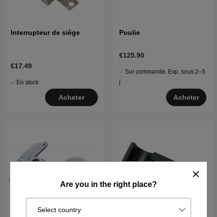
Interrupteur de siège
Poulie
€125.90
€17.49
Sur commande. Exp. sous 2–5
En stock
j
Acheter
Acheter
Are you in the right place?
Select country