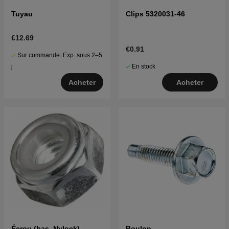
Tuyau
Clips 5320031-46
€12.69
€0.91
Sur commande. Exp. sous 2–5
En stock
j
Acheter
Acheter
Écrou (bas, Nylock)
Boulon