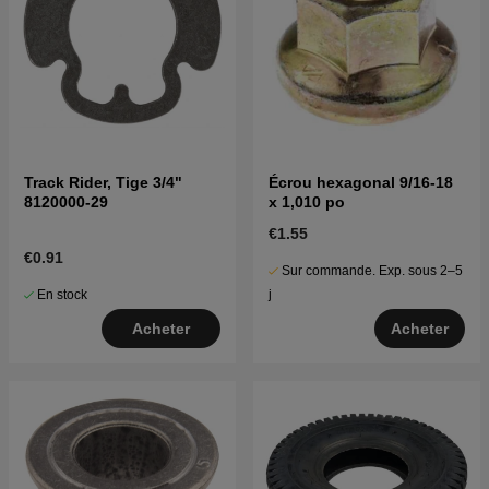
Track Rider, Tige 3/4"
Écrou hexagonal 9/16-18
8120000-29
x 1,010 po
€1.55
€0.91
Sur commande. Exp. sous 2–5
En stock
j
Acheter
Acheter