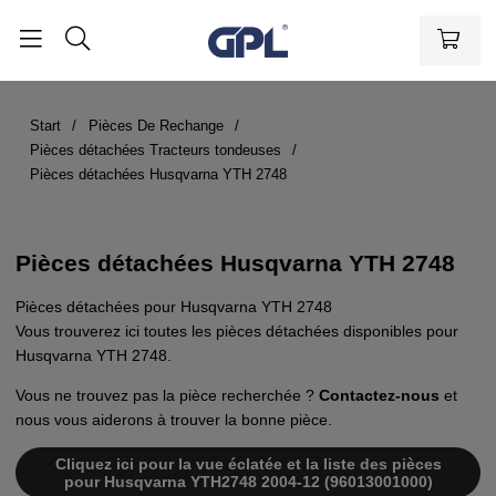
Start
Pièces De Rechange
Pièces détachées Tracteurs tondeuses
Pièces détachées Husqvarna YTH 2748
Pièces détachées Husqvarna YTH 2748
Pièces détachées pour Husqvarna YTH 2748
Vous trouverez ici toutes les pièces détachées disponibles pour
Husqvarna YTH 2748.
Vous ne trouvez pas la pièce recherchée ?
Contactez-nous
et
nous vous aiderons à trouver la bonne pièce.
Cliquez ici pour la vue éclatée et la liste des pièces
pour Husqvarna YTH2748 2004-12 (96013001000)