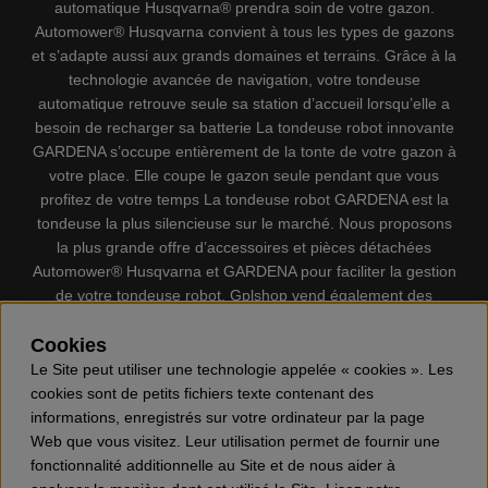
automatique Husqvarna® prendra soin de votre gazon.
Automower® Husqvarna convient à tous les types de gazons
et s’adapte aussi aux grands domaines et terrains. Grâce à la
technologie avancée de navigation, votre tondeuse
automatique retrouve seule sa station d’accueil lorsqu’elle a
besoin de recharger sa batterie La tondeuse robot innovante
GARDENA s’occupe entièrement de la tonte de votre gazon à
votre place. Elle coupe le gazon seule pendant que vous
profitez de votre temps La tondeuse robot GARDENA est la
tondeuse la plus silencieuse sur le marché. Nous proposons
la plus grande offre d’accessoires et pièces détachées
Automower® Husqvarna et GARDENA pour faciliter la gestion
de votre tondeuse robot. Gplshop vend également des
Husqvarna Tronçonneuses, Équipement de protection
individuel, Coupe-bordures, Débroussailleuses, Taille haies,
Cookies
Motoculteurs, Souffleur, Souffleuses à neige, Nettoyeurs
Le Site peut utiliser une technologie appelée « cookies ». Les
haute pression, Aspirateur, Découpeuses, Haches, Outils
cookies sont de petits fichiers texte contenant des
forestiers, Lubrifiants, Carburants, Jouets ETC.
informations, enregistrés sur votre ordinateur par la page
Web que vous visitez. Leur utilisation permet de fournir une
fonctionnalité additionnelle au Site et de nous aider à