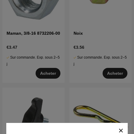
Maman, 3/8-16 8732206-00
Noix
€3.47
€3.56
Sur commande. Exp. sous 2–5
Sur commande. Exp. sous 2–5
j
j
Acheter
Acheter