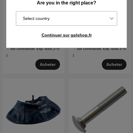
Are you in the right place?
Select country
Écrou à oreilles
Printemps
Continuer sur gplshop.fr
€9.99
€1.92
Sur commande. Exp. sous 2–5
Sur commande. Exp. sous 2–5
j
j
Acheter
Acheter