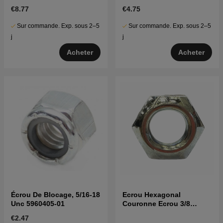
€8.77
€4.75
Sur commande. Exp. sous 2–5
Sur commande. Exp. sous 2–5
j
j
Acheter
Acheter
Écrou De Blocage, 5/16-18
Ecrou Hexagonal
Unc 5960405-01
Couronne Ecrou 3/8
5963226-01
€2.47