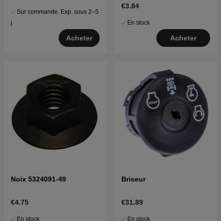
€3.84
Sur commande. Exp. sous 2–5
En stock
j
Acheter
Acheter
Noix 5324091-49
Briseur
€4.75
€31.89
En stock
En stock