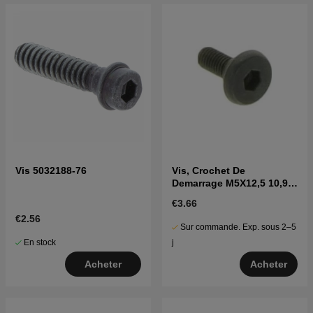
Vis 5032188-76
Vis, Crochet De
Demarrage M5X12,5 10,9
Zn/Fe 5018199-03
€3.66
€2.56
Sur commande. Exp. sous 2–5
En stock
j
Acheter
Acheter