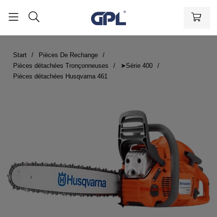
Start
Pièces De Rechange
Pièces détachées Tronçonneuses
➤Série 400
Pièces détachées Husqvarna 461