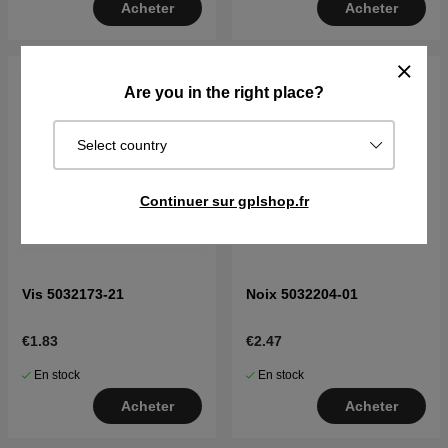
Acheter
Acheter
Are you in the right place?
Select country
Continuer sur gplshop.fr
Vis 5032173-21
Noix 5032204-01
€1.83
€2.47
En stock
En stock
Acheter
Acheter