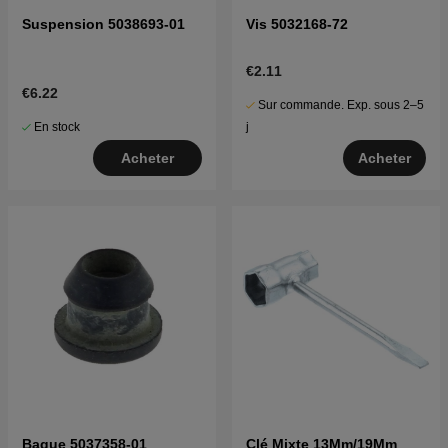
Suspension 5038693-01
Vis 5032168-72
€2.11
€6.22
Sur commande. Exp. sous 2–5
En stock
j
Acheter
Acheter
Bague 5037358-01
Clé Mixte 13Mm/19Mm