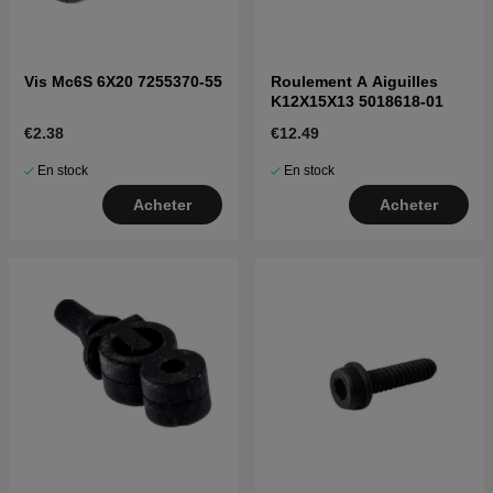
Vis Mc6S 6X20 7255370-55
Roulement A Aiguilles
K12X15X13 5018618-01
€2.38
€12.49
En stock
En stock
Acheter
Acheter