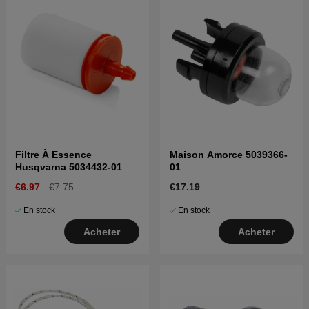
Filtre À Essence
Maison Amorce 5039366-
Husqvarna 5034432-01
01
€6.97
€7.75
€17.19
En stock
En stock
Acheter
Acheter