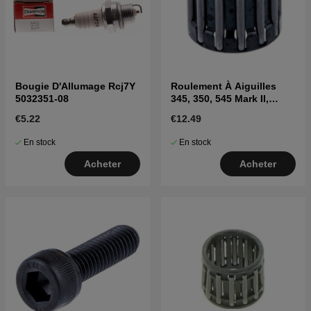
Bougie D'Allumage Rcj7Y
Roulement À Aiguilles
5032351-08
345, 350, 545 Mark II,
550XP Mark II, 560XP Mark
€5.22
€12.49
II
En stock
En stock
Acheter
Acheter