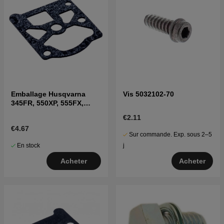
Emballage Husqvarna
Vis 5032102-70
345FR, 550XP, 555FX,
345RX
€2.11
€4.67
Sur commande. Exp. sous 2–5
En stock
j
Acheter
Acheter