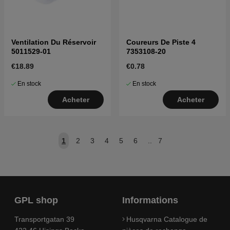
Ventilation Du Réservoir
Coureurs De Piste 4
5011529-01
7353108-20
€18.89
€0.78
En stock
En stock
Acheter
Acheter
1
2
3
4
5
6
..
7
GPL shop
Informations
Transportgatan 39
Husqvarna Catalogue de