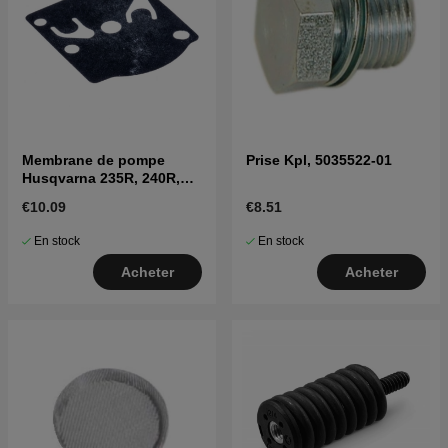
Membrane de pompe
Prise Kpl, 5035522-01
Husqvarna 235R, 240R,
41, CS2040
€10.09
€8.51
En stock
En stock
Acheter
Acheter