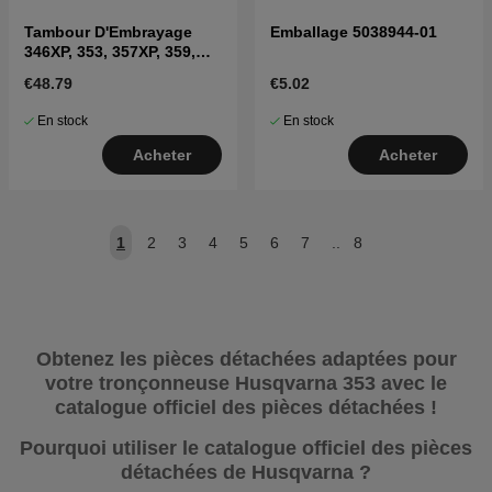
Tambour D'Embrayage
Emballage 5038944-01
346XP, 353, 357XP, 359,
CS2153
€48.79
€5.02
En stock
En stock
Acheter
Acheter
1
2
3
4
5
6
7
..
8
Obtenez les pièces détachées adaptées pour
votre tronçonneuse Husqvarna 353 avec le
catalogue officiel des pièces détachées !
Pourquoi utiliser le catalogue officiel des pièces
détachées de Husqvarna ?