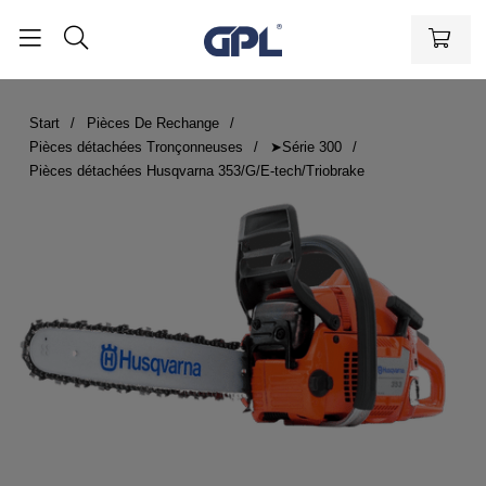
Start
Pièces De Rechange
Pièces détachées Tronçonneuses
➤Série 300
Pièces détachées Husqvarna 353/G/E-tech/Triobrake