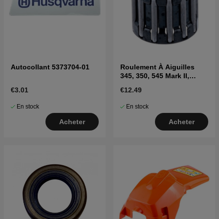
Autocollant 5373704-01
Roulement À Aiguilles
345, 350, 545 Mark II,
550XP Mark II, 560XP Mark
€3.01
€12.49
II
En stock
En stock
Acheter
Acheter