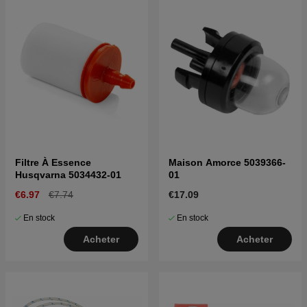
Filtre À Essence
Maison Amorce 5039366-
Husqvarna 5034432-01
01
€6.97
€7.74
€17.09
En stock
En stock
Acheter
Acheter