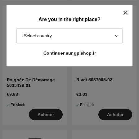
Are you in the right place?
Select country
Continuer sur gplshop.fr
Poignée De Démarrage
Rivet 5037905-02
5035439-01
€9.68
€3.01
En stock
En stock
Acheter
Acheter