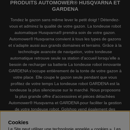
PRODUITS AUTOMOWER® HUSQVARNA ET
GARDENA
Tondez le gazon sans même lever le petit doigt ! Détendez-
vous et admirez la qualité de votre gazon. La tondeuse robot
automatique Husqvarna® prendra soin de votre gazon.
Automower® Husqvarna convient à tous les types de gazons
et s’adapte aussi aux grands domaines et terrains. Grâce à la
technologie avancée de navigation, votre tondeuse
automatique retrouve seule sa station d’accueil lorsqu’elle a
besoin de recharger sa batterie La tondeuse robot innovante
GARDENA s’occupe entièrement de la tonte de votre gazon à
votre place. Elle coupe le gazon seule pendant que vous
profitez de votre temps La tondeuse robot GARDENA est la
tondeuse la plus silencieuse sur le marché. Nous proposons
la plus grande offre d’accessoires et pièces détachées
Automower® Husqvarna et GARDENA pour faciliter la gestion
de votre tondeuse robot. Gplshop vend également des
Husqvarna Tronçonneuses, Équipement de protection
individuel, Coupe-bordures, Débroussailleuses, Taille haies,
Cookies
Motoculteurs, Souffleur, Souffleuses à neige, Nettoyeurs
Le Site peut utiliser une technologie appelée « cookies ». Les