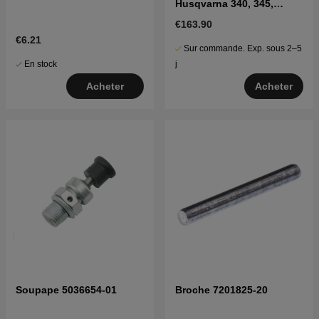
Husqvarna 340, 345,
346XP, 350, 351 etc
€163.90
€6.21
Sur commande. Exp. sous 2–5
En stock
j
Acheter
Acheter
Soupape 5036654-01
Broche 7201825-20