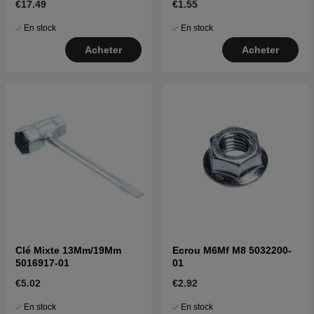
€17.49
€1.55
En stock
En stock
Acheter
Acheter
Clé Mixte 13Mm/19Mm
Ecrou M6Mf M8 5032200-
5016917-01
01
€5.02
€2.92
En stock
En stock