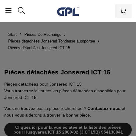
Start
Pièces De Rechange
Pièces détachées Jonsered Tondeuse autoportée
Pièces détachées Jonsered ICT 15
Pièces détachées Jonsered ICT 15
Pièces détachées pour Jonsered ICT 15
Vous trouverez ici toutes les pièces détachées disponibles pour
Jonsered ICT 15.
Vous ne trouvez pas la pièce recherchée ?
Contactez-nous
et
nous vous aiderons à trouver la bonne pièce.
Cliquez ici pour la vue éclatée et la liste des pièces
pour Husqvarna ICT 15 2000-02 (JICT15B) 954130041