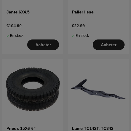
Jante 6X4.5
Palier lisse
€104.90
€22.99
En stock
En stock
Acheter
Acheter
Pneus 15X6-6"
Lame TC142T, TC342,