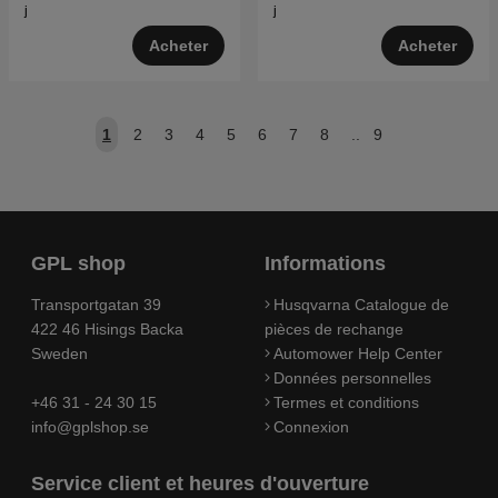
j
j
Acheter
Acheter
1
2
3
4
5
6
7
8
..
9
GPL shop
Informations
Transportgatan 39
Husqvarna Catalogue de
422 46 Hisings Backa
pièces de rechange
Sweden
Automower Help Center
Données personnelles
+46 31 - 24 30 15
Termes et conditions
info@gplshop.se
Connexion
Service client et heures d'ouverture