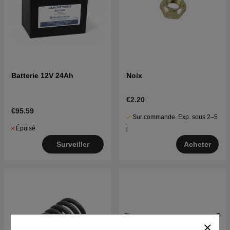
Batterie 12V 24Ah
Noix
€2.20
€95.59
Sur commande. Exp. sous 2–5
Épuisé
j
Surveiller
Acheter