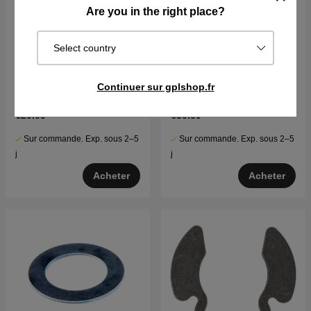
Are you in the right place?
Select country
Printemps
Lame Husqvarna CTH150,
Continuer sur gplshop.fr
CTH200, Jonsered LT2218
€20.09
€30.59
Sur commande. Exp. sous 2–5
Sur commande. Exp. sous 2–5
j
j
Acheter
Acheter