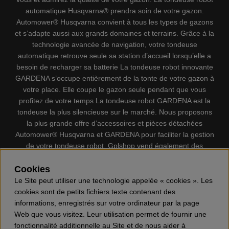
automatique Husqvarna® prendra soin de votre gazon.
Automower® Husqvarna convient à tous les types de gazons
et s’adapte aussi aux grands domaines et terrains. Grâce à la
technologie avancée de navigation, votre tondeuse
automatique retrouve seule sa station d’accueil lorsqu’elle a
besoin de recharger sa batterie La tondeuse robot innovante
GARDENA s’occupe entièrement de la tonte de votre gazon à
votre place. Elle coupe le gazon seule pendant que vous
profitez de votre temps La tondeuse robot GARDENA est la
tondeuse la plus silencieuse sur le marché. Nous proposons
la plus grande offre d’accessoires et pièces détachées
Automower® Husqvarna et GARDENA pour faciliter la gestion
de votre tondeuse robot. Gplshop vend également des
Husqvarna Tronçonneuses, Équipement de protection
individuel, Coupe-bordures, Débroussailleuses, Taille haies,
Cookies
Motoculteurs, Souffleur, Souffleuses à neige, Nettoyeurs
Le Site peut utiliser une technologie appelée « cookies ». Les
haute pression, Aspirateur, Découpeuses, Haches, Outils
cookies sont de petits fichiers texte contenant des
forestiers, Lubrifiants, Carburants, Jouets ETC.
informations, enregistrés sur votre ordinateur par la page
Web que vous visitez. Leur utilisation permet de fournir une
fonctionnalité additionnelle au Site et de nous aider à