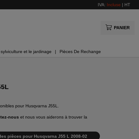
IVA:
Incluse
|
HT
PANIER
sylviculture et le jardinage
Pièces De Rechange
55L
sponibles pour Husqvarna J55L.
tez-nous
et nous vous aiderons à trouver la
te des pièces pour Husqvarna J55 L 2008-02