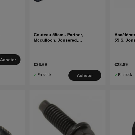
3
Couteau 55cm - Partner,
Accélérat
Mcculloch, Jonsered,
55 S, Jo
Husqvarna
Acheter
€36.69
€28.89
En stock
En stock
Acheter