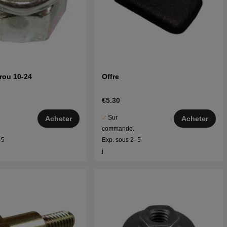
rou 10-24
Offre
€5.30
Sur
Acheter
Acheter
commande.
–5
Exp. sous 2–5
j