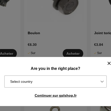
Boulon
Joint tor
€6.30
€3.84
Sur
Sur
Acheter
Acheter
commande.
commande.
Exp. sous 2–5
Exp. sous 2
Are you in the right place?
j
j
Select country
Continuer sur gplshop.fr