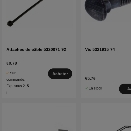
Attaches de câble 5320071-92
Vis 5321915-74
€0.78
Sur
Acheter
€5.76
commande.
Exp. sous 2–5
En stock
A
j