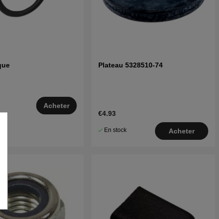
ique
Plateau 5328510-74
Acheter
€4.93
–5
En stock
Acheter