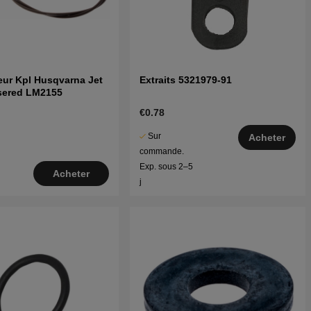
eur Kpl Husqvarna Jet
Extraits 5321979-91
nsered LM2155
€0.78
Sur
Acheter
commande.
Exp. sous 2–5
Acheter
j