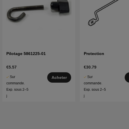
Pilotage 5861225-01
Protection
€5.57
€30.79
Sur
Sur
Acheter
commande.
commande.
Exp. sous 2–5
Exp. sous 2–5
j
j