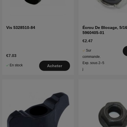
Vis 5328510-84
Écrou De Blocage, 5/1
5960405-01
€2.47
Sur
€7.03
commande.
Exp. sous 2–5
En stock
Acheter
j