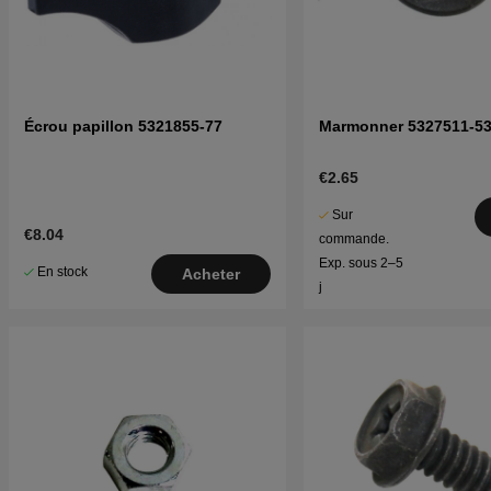
Écrou papillon 5321855-77
Marmonner 5327511-5
€2.65
Sur
€8.04
commande.
Exp. sous 2–5
En stock
Acheter
j