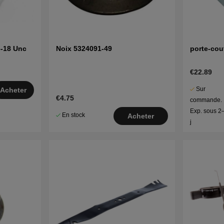
6-18 Unc
Noix 5324091-49
porte-cou
€22.89
Sur
Acheter
€4.75
commande.
Exp. sous 2
En stock
Acheter
j