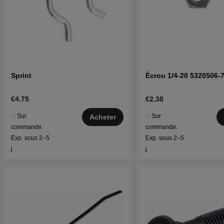
Sprint
Écrou 1/4-20 5320506-
€4.75
€2.38
Sur
Sur
Acheter
commande.
commande.
Exp. sous 2–5
Exp. sous 2–5
j
j