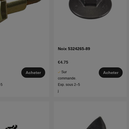
Noix 5324265-89
€4.75
Sur
Acheter
Acheter
commande.
–5
Exp. sous 2–5
j