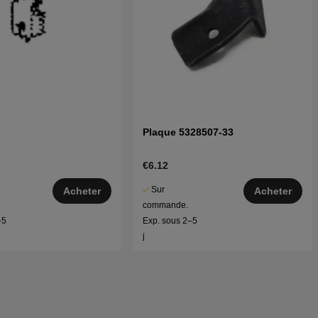
Plaque 5328507-33
€6.12
Sur
Acheter
Acheter
commande.
–5
Exp. sous 2–5
j