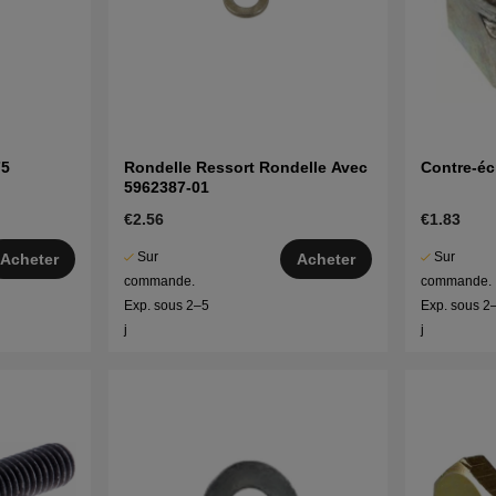
75
Rondelle Ressort Rondelle Avec
Contre-éc
5962387-01
€2.56
€1.83
Sur
Sur
Acheter
Acheter
commande.
commande.
Exp. sous 2–5
Exp. sous 2
j
j