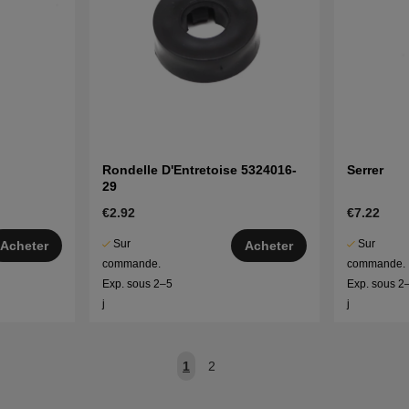
Rondelle D'Entretoise 5324016-
Serrer
29
€2.92
€7.22
Sur
Sur
Acheter
Acheter
commande.
commande.
Exp. sous 2–5
Exp. sous 2
j
j
1
2