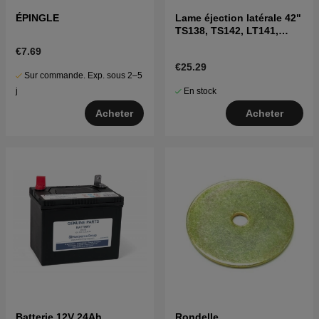
ÉPINGLE
Lame éjection latérale 42"
TS138, TS142, LT141,
LT152, LTH171 et autres
€7.69
€25.29
Sur commande. Exp. sous 2–5
En stock
j
Acheter
Acheter
Batterie 12V 24Ah
Rondelle