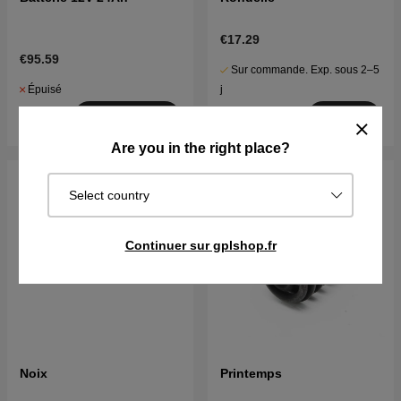
€17.29
€95.59
Sur commande. Exp. sous 2–5
Épuisé
j
Surveiller
Acheter
Are you in the right place?
Select country
Continuer sur gplshop.fr
Noix
Printemps