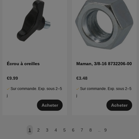
Écrou à oreilles
Maman, 3/8-16 8732206-00
€9.99
€3.48
Sur commande. Exp. sous 2–5
Sur commande. Exp. sous 2–5
j
j
Acheter
Acheter
1
2
3
4
5
6
7
8
..
9