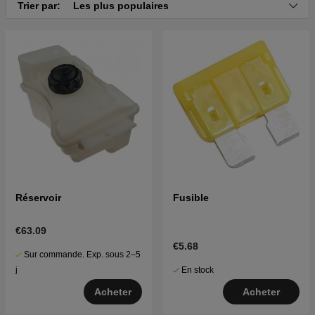
954170203
Trier par:
Les plus populaires
Cliquez ici pour la vue éclatée et la liste des pièces
pour Husqvarna YTH151 2004-09 (HEYTH151B)
954170203
Réservoir
Fusible
€63.09
€5.68
Sur commande. Exp. sous 2–5
En stock
j
Acheter
Acheter